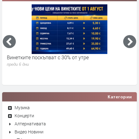
Винетките поскъпват с 30% от утре
3
д
преди 6 дни
п
Категории
Музика
Концерти
Алтернативата
Видео Новини