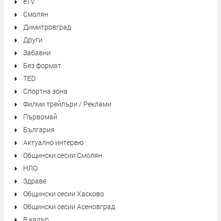
eTV
Смолян
Димитровград
Други
Забавни
Без формат
TED
Спортна зона
Филми трейлъри / Реклами
Първомай
България
Актуално интервю
Общински сесии Смолян
НЛО
Здраве
Общински сесии Хасково
Общински сесии Асеновград
В кадър