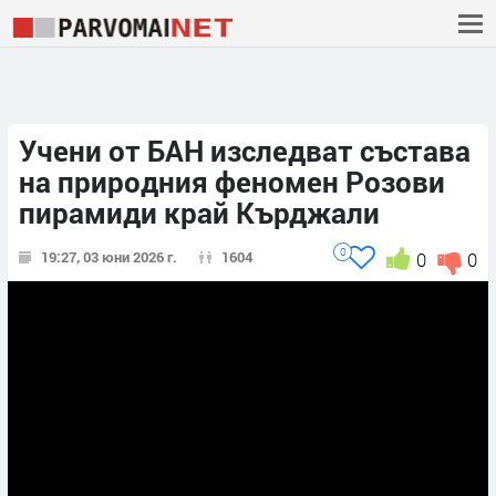
Учени от БАН изследват състава
на природния феномен Розови
пирамиди край Кърджали
0
19:27, 03 юни 2026 г.
1604
0
0