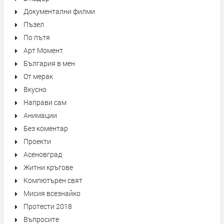
Документални филми
Пъзел
По пътя
Арт Момент
България в мен
От мерак
Вкусно
Направи сам
Анимации
Без коментар
Проекти
Асеновград
Житни кръгове
Компютърен свят
Мисия всезнайко
Протести 2018
Въпросите