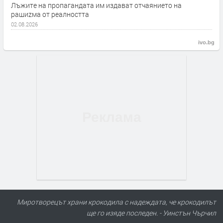
Лъжите на пропагандата им издават отчаянието на
рашиzма от реалността
02.08.2026
ivo.bg
Миротворецът храни крокодила с надеждата, че крокодилът
ще го изяде последен. - Уинстън Чърчил