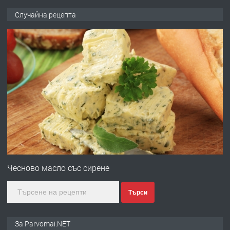
ПРЕДЛАГА
Продава употребявани чисти и
Случайна рецепта
запазени матраци за спални.
преди 1 година
ПРЕДЛАГА
Работа за общи работници
преди 1 година
ПРЕДЛАГА
Първи поход "По стъпките на Ангел
Войвода"
Чесново масло със сирене
Търси
преди 1 година
ПРЕДЛАГА
Монтажник на малки детайли за
За Parvomai.NET
медицинската индустрия