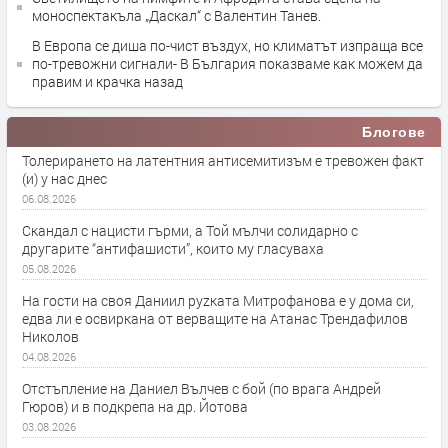
моноспектакъла „Даскал“ с Валентин Танев.
В Европа се диша по-чист въздух, но климатът изпраща все
по-тревожни сигнали- В България показваме как можем да
правим и крачка назад
Блогове
Толерирането на латентния антисемитизъм е тревожен факт
(и) у нас днес
06.08.2026
Скандал с нацисти гърми, а Той мълчи солидарно с
другарите “антифашисти”, които му гласуваха
05.08.2026
На гости на своя Даниил руzката Митрофанова е у дома си,
едва ли е освиркана от верващите на Атанас Трендафилов
Николов
04.08.2026
Отстъпление на Даниел Вълчев с бой (по врага Андрей
Гюров) и в подкрепа на др. Йотова
03.08.2026