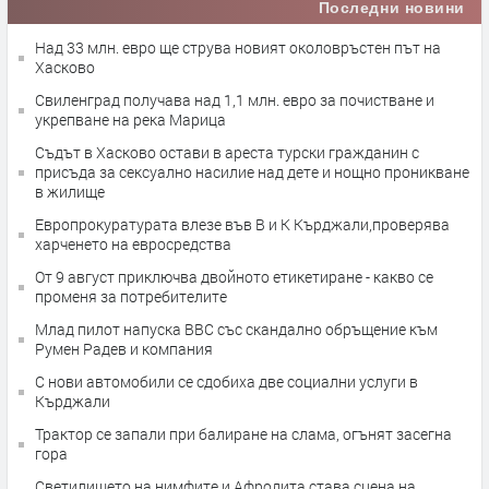
Последни новини
Над 33 млн. евро ще струва новият околовръстен път на
Хасково
Свиленград получава над 1,1 млн. евро за почистване и
укрепване на река Марица
Съдът в Хасково остави в ареста турски гражданин с
присъда за сексуално насилие над дете и нощно проникване
в жилище
Европрокуратурата влезе във В и К Кърджали,проверява
харченето на евросредства
От 9 август приключва двойното етикетиране - какво се
променя за потребителите
Млад пилот напуска ВВС със скандално обръщение към
Румен Радев и компания
С нови автомобили се сдобиха две социални услуги в
Кърджали
Трактор се запали при балиране на слама, огънят засегна
гора
Светилището на нимфите и Афродита става сцена на