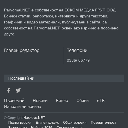
Parvomai.NET е собственост на ЕСКОМ МЕДИА ГРУП ООД.
Всички статии, репортажи, интервюта и други текстови,
преди 1 година
графични и видео материали, публикувани в сайта, са
собственост на Parvomai.NET, освен ако изрично е посочено
ПРЕДЛАГА
Уроци по Математика
друго.
Главен редактор
Телефони
преди 1 година
0336/ 66779
ПРЕДЛАГА
Продавам апартамент - гр.
Първомай
Последвай ни
преди 1 година
Първомай
Новини
Видео
Обяви
еТВ
Изпрати ни новина
ТЪРСИ
Търсим работник
© Copyright
Haskovo.NET
Пълна версия
Етичен кодекс
Общи условия
Поверителност
За реклама
Избори 2026
Свържи се с нас