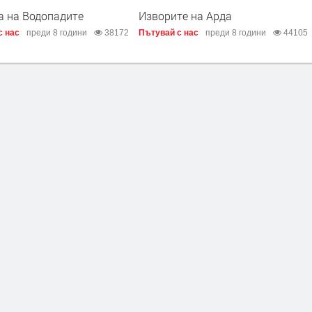
а на Водопадите
Изворите на Арда
с нас
преди 8 години
38172
Пътувай с нас
преди 8 години
44105