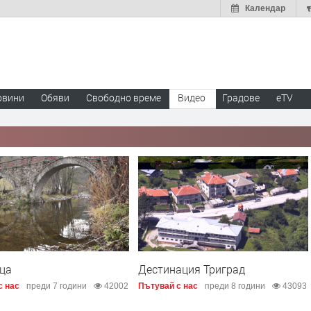
Календар
овини
Обяви
Свободно време
Видео
Градове
eTV
ца
Дестинация Триград
с нас
преди 7 години
42002
Пътувай с нас
преди 8 години
43093