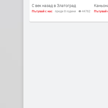
С век назад в Златоград
Каньон
Пътувай с нас
преди 8 години
44762
Пътувай 