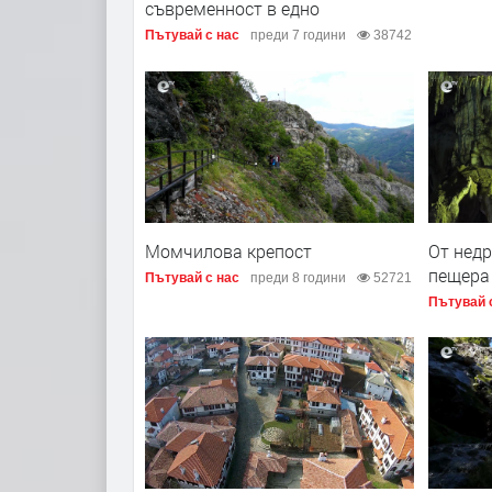
съвременност в едно
Пътувай с нас
преди 7 години
38742
Момчилова крепост
От недр
пещера
Пътувай с нас
преди 8 години
52721
Пътувай 