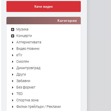
Качи видео
Категории
Музика
Концерти
Алтернативата
Видео Новини
eTV
Смолян
Димитровград
Други
Забавни
Без формат
TED
Спортна зона
Филми трейлъри / Реклами