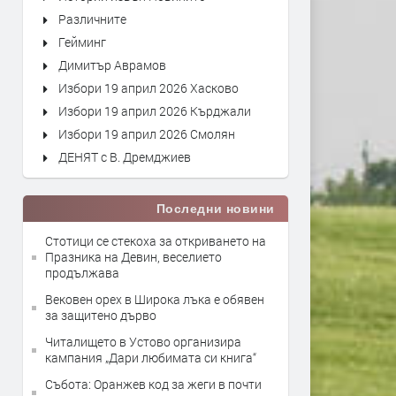
Различните
Гейминг
Димитър Аврамов
Избори 19 април 2026 Хасково
Избори 19 април 2026 Кърджали
Избори 19 април 2026 Смолян
ДЕНЯТ с В. Дремджиев
Последни новини
Стотици се стекоха за откриването на
Празника на Девин, веселието
продължава
Вековен орех в Широка лъка е обявен
за защитено дърво
Читалището в Устово организира
кампания „Дари любимата си книга“
Събота: Оранжев код за жеги в почти