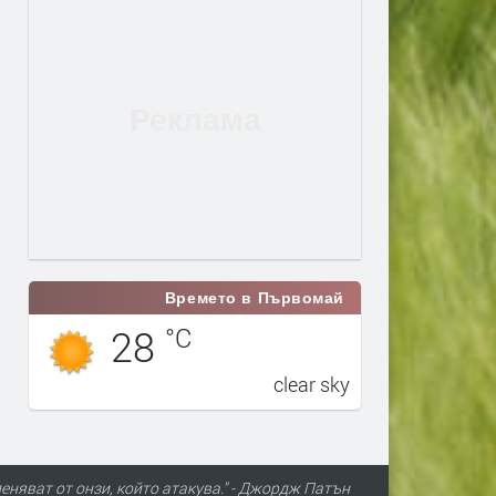
Времето в Първомай
28
°C
clear sky
леняват от онзи, който атакува." - Джордж Патън