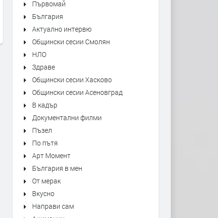
Първомай
България
Актуално интервю
Общински сесии Смолян
НЛО
Здраве
Общински сесии Хасково
Общински сесии Асеновград
В кадър
Документални филми
Пъзел
По пътя
Арт Момент
България в мен
От мерак
Вкусно
Направи сам