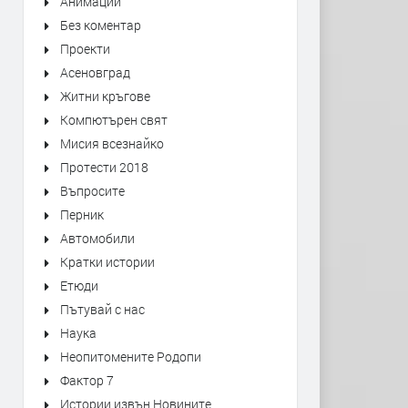
Анимации
Без коментар
Проекти
Асеновград
Житни кръгове
Компютърен свят
Мисия всезнайко
Протести 2018
Въпросите
Перник
Автомобили
Кратки истории
Етюди
Пътувай с нас
Наука
Неопитомените Родопи
Фактор 7
Истории извън Новините