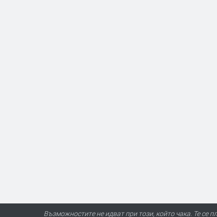
Възможностите не идват при този, който чака. Те се п