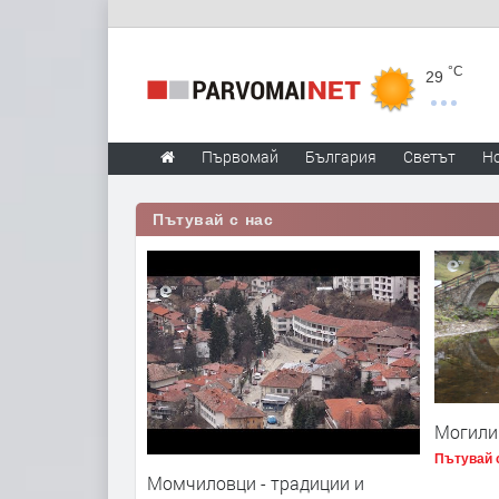
°C
29
Първомай
България
Светът
Н
Пътувай с нас
Могили
Пътувай 
Момчиловци - традиции и