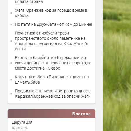
цялата страна
Жега: Оранжев код за горещо време в
събота
По пътя на Дружбата - от Ком до Емине!
Почистиха от избуели треви
пространството около паметника на
Апостола след сигнал на Кърджали бг
вести
Входът в басейните в Кърджалийско
скочи двойно с въвеждане на еврото,на
места достигна 15 евро
Канят на събор в Биволяне в памет на
Елмалъ баба
Предимно слънчево и ветровито днес в
Кърджали,оранжев код за опасни жеги
Блогове
Деругация
07.08.2026