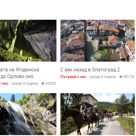
ата на Ягодинска
С век назад в Златоград 2
 до Орлово око
Пътувай с нас
преди 8 години
40778
с нас
преди 8 години
43832