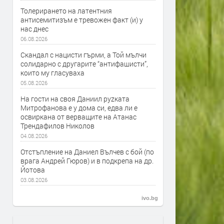
Толерирането на латентния
антисемитизъм е тревожен факт (и) у
нас днес
06.08.2026
Скандал с нацисти гърми, а Той мълчи
солидарно с другарите “антифашисти”,
които му гласуваха
05.08.2026
На гости на своя Даниил руzката
Митрофанова е у дома си, едва ли е
освиркана от верващите на Атанас
Трендафилов Николов
04.08.2026
Отстъпление на Даниел Вълчев с бой (по
врага Андрей Гюров) и в подкрепа на др.
Йотова
03.08.2026
ivo.bg