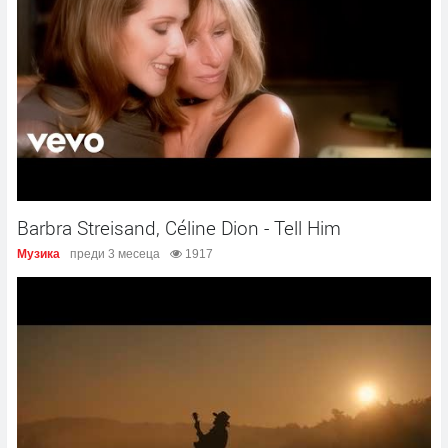
Barbra Streisand, Céline Dion - Tell Him
Музика
преди 3 месеца
1917