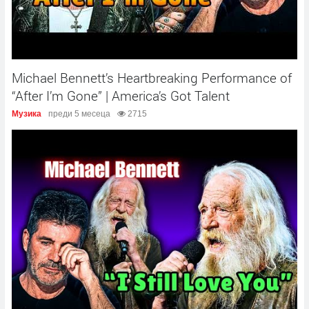
Michael Bennett’s Heartbreaking Performance of
“After I’m Gone” | America’s Got Talent
Музика
преди 5 месеца
2715