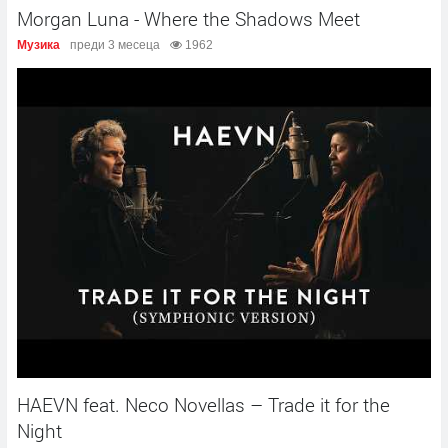
Morgan Luna - Where the Shadows Meet
Музика
преди 3 месеца
1962
HAEVN feat. Neco Novellas – Trade it for the
Night