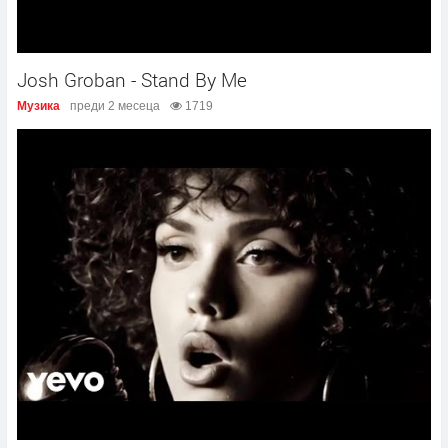
Josh Groban - Stand By Me
Музика
преди 2 месеца
1719