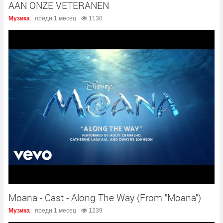
AAN ONZE VETERANEN
Музика
преди 1 месец
1130
Moana - Cast - Along The Way (From "Moana")
Музика
преди 1 месец
1239