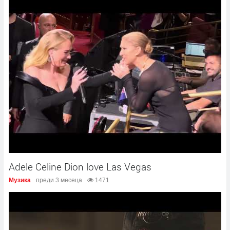
Adele Celine Dion love Las Vegas
Музика
преди 3 месеца
1471