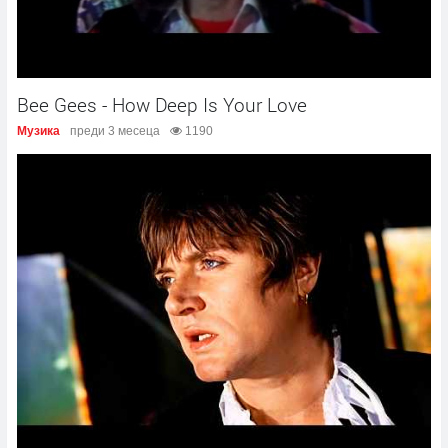
Bee Gees - How Deep Is Your Love
Музика
преди 3 месеца
1190