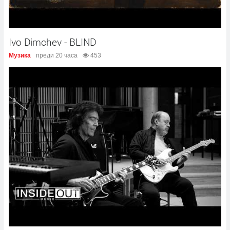
Ivo Dimchev - BLIND
Музика
преди 20 часа
453