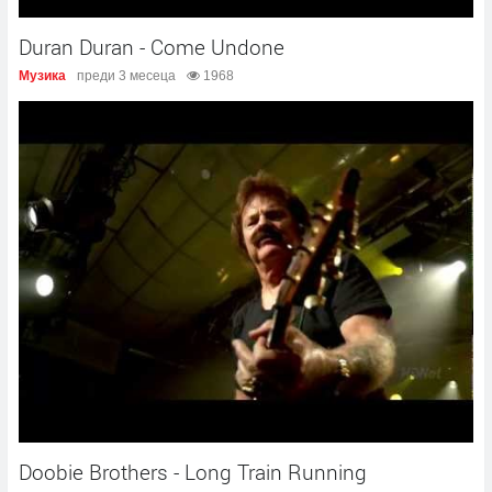
Duran Duran - Come Undone
Музика
преди 3 месеца
1968
Doobie Brothers - Long Train Running