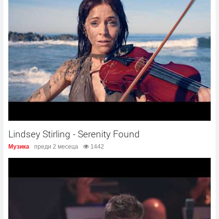
Lindsey Stirling - Serenity Found
Музика
преди 2 месеца
1442