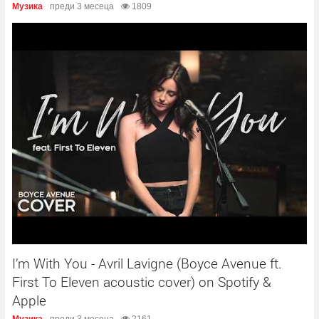
Музика
преди 3 месеца
1809
I’m With You - Avril Lavigne (Boyce Avenue ft.
First To Eleven acoustic cover) on Spotify &
Apple
Музика
преди 3 месеца
2161