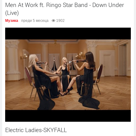
Men At Work ft. Ringo Star Band - Down Under
(Live)
Музика
преди 5 месеца
1902
Electric Ladies-SKYFALL