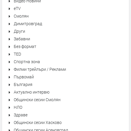
Видео Новини
eTV
Смолян
Димитровград
Други
Забавни
Без формат
TED
Спортна зона
Филми трейлъри / Реклами
Първомай
България
Актуално интервю
Общински сесии Смолян
НЛО
Здраве
Общински сесии Хасково
Общински сесии Асеновград