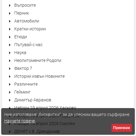
Въпросите
Перник
Автомобили
Кратки истории
Етюди
Пътувай с нас
Наука
Неопитомените Родопи
Фактор 7
Истории извън Новините
Различните
Гейминг
Димитър Аврамов
Избори 19 април 2026 Хасково
Ние използваме „бисквитки“, за да улесним вашето сърфиране.
Избори 19 април 2026 Кърджали
Научете повече
.
Избори 19 април 2026 Смолян
Приемам
ДЕНЯТ с В. Дремджиев