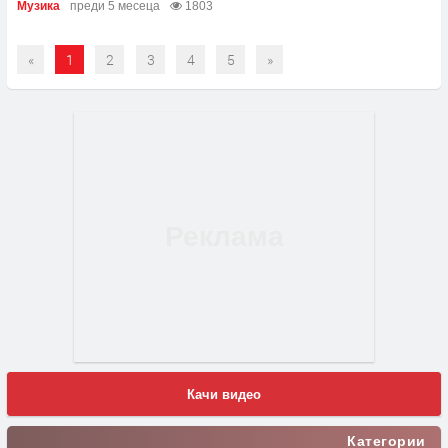
Музика
преди 5 месеца
1803
«
1
2
3
4
5
»
Качи видео
Категории