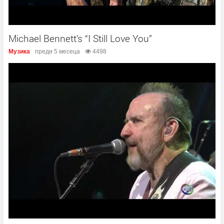
Michael Bennett’s “I Still Love You”
Музика
преди 5 месеца
4498