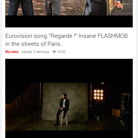
Eurovision song “Regarde !” Insane FLASHMOB
in the streets of Paris..​
Музика
преди 2 месеца
3150