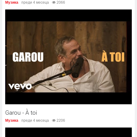
Музика
преди 4 месеца
2066
Garou - À toi
Музика
преди 4 месеца
2206