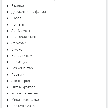
В кадър
Документални филми
Пъзел
По пътя
Арт Момент
България в мен
От мерак
Вкусно
Направи сам
Анимации
Без коментар
Проекти
Асеновград
Житни кръгове
Компютърен свят
Мисия всезнайко
Протести 2018