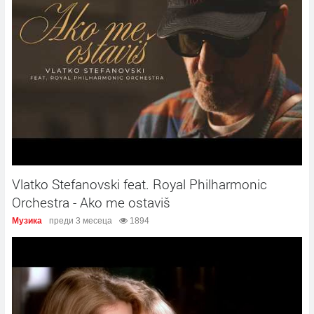
Vlatko Stefanovski feat. Royal Philharmonic
Orchestra - Ako me ostaviš
Музика
преди 3 месеца
1894