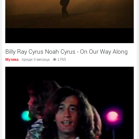
Billy Ray Cyrus Noah Cyrus - On Our Way Along
Музика
преди 3 месеца
1765