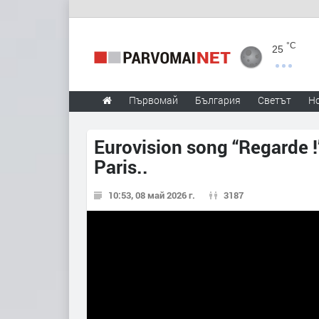
°C
25
Първомай
България
Светът
Н
Eurovision song “Regarde 
Paris..​
10:53, 08 май 2026 г.
3187