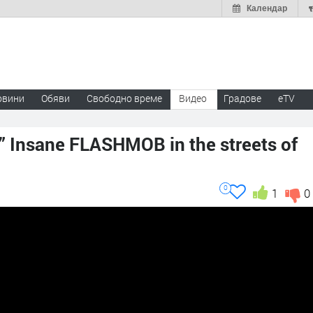
Календар
овини
Обяви
Свободно време
Видео
Градове
eTV
!” Insane FLASHMOB in the streets of
0
1
0