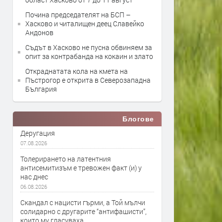
Почина председателят на БСП –
Хасково и читалищен деец Славейко
Андонов
Съдът в Хасково не пусна обвиняем за
опит за контрабанда на кокаин и злато
Откраднатата кола на кмета на
Пъстрогор е открита в Северозападна
България
Блогове
Деругация
07.08.2026
Толерирането на латентния
антисемитизъм е тревожен факт (и) у
нас днес
06.08.2026
Скандал с нацисти гърми, а Той мълчи
солидарно с другарите “антифашисти”,
които му гласуваха