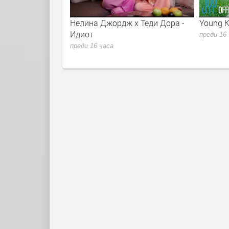
r - Sugar Talking
Нелина Джордж x Теди Дора -
Young K
lla 2026
Идиот
преди 16
преди 16 часа