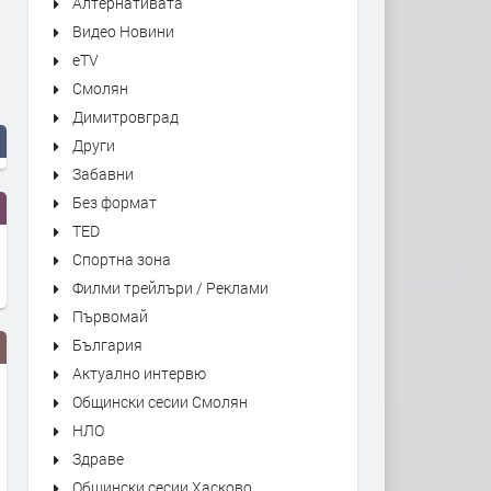
Алтернативата
Видео Новини
eTV
Смолян
Димитровград
Други
Забавни
Без формат
TED
Спортна зона
Филми трейлъри / Реклами
Първомай
България
Актуално интервю
Общински сесии Смолян
НЛО
Здраве
Общински сесии Хасково