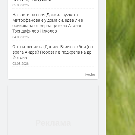
05.08.2026
На гости на своя Даниил руzката
Митрофанова е у дома си, едва ли е
освиркана от верващите на Атанас
Трендафилов Николов
04.08.2026
Отстъпление на Даниел Вълчев с бой (по
врага Андрей Гюров) и в подкрепа на др.
Йотова
03.08.2026
ivo.bg