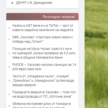
ДЕНЯТ с В. Дремджиев
Последни новини
Haskovo.NET вече е и в TikTok – част от
новата медийна кампания на медията
ОФК „Хасково“ стартира новия сезон с
победа над „Гигант“
Позиция на Муса Чолак: Арестът ми е
по сценарий, искам проверка за 3,3 млн.
лева в община Минерални бани
РИОСВ – Хасково наложи санкции за 14
420 евро през юли
Части от „Младежки хълм“, „Хисаря“,
„Тракийски“ и „Македонски“ са без вода
заради авария
Поредната авария в Хасково – този път
на водопровода от ПС „Източна зона“
Обявиха екстремен риск от пожари в
област Хасково от 7 до 11 август