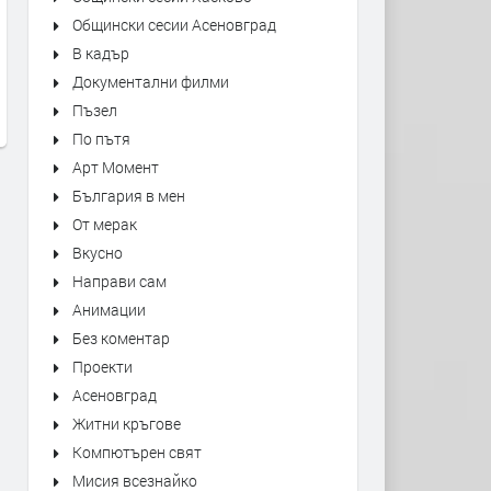
Общински сесии Асеновград
Kiss - Forever
"Bésame Mucho" Alfredo
В кадър
Rodriguez Trio Live at Mon
преди 17 часа
Документални филми
Jazz Festival
Пъзел
преди 17 часа
По пътя
Арт Момент
България в мен
От мерак
Вкусно
Направи сам
Анимации
Без коментар
Проекти
Асеновград
Житни кръгове
Компютърен свят
Мисия всезнайко