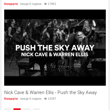
Концерти
преди 6 години
17881
Nick Cave & Warren Ellis - Push the Sky Away
Концерти
преди 6 години
14587