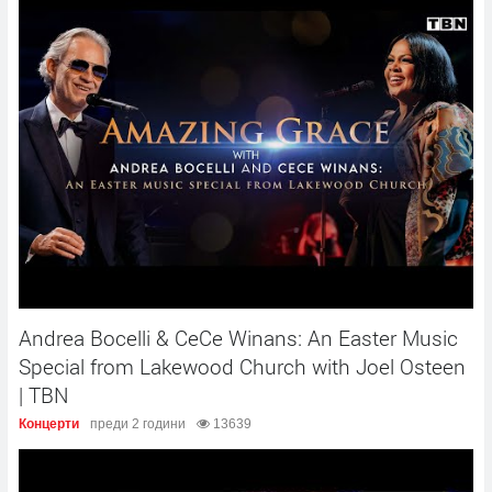
Andrea Bocelli & CeCe Winans: An Easter Music
Special from Lakewood Church with Joel Osteen
| TBN
Концерти
преди 2 години
13639