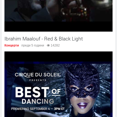
Ibrahim Maalouf - Red & Black Light
Концерти
преди 5 години
14282