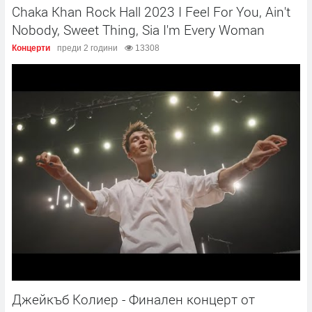
Chaka Khan Rock Hall 2023 I Feel For You, Ain't
Nobody, Sweet Thing, Sia I'm Every Woman
Концерти
преди 2 години
13308
Джейкъб Колиер - Финалeн концерт от