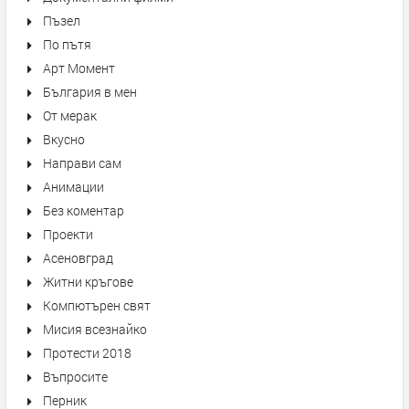
Пъзел
По пътя
Арт Момент
България в мен
От мерак
Вкусно
Направи сам
Анимации
Без коментар
Проекти
Асеновград
Житни кръгове
Компютърен свят
Мисия всезнайко
Протести 2018
Въпросите
Перник