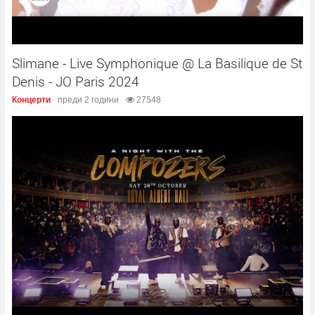
Slimane - Live Symphonique @ La Basilique de St
Denis - JO Paris 2024
Концерти
преди 2 години
27548