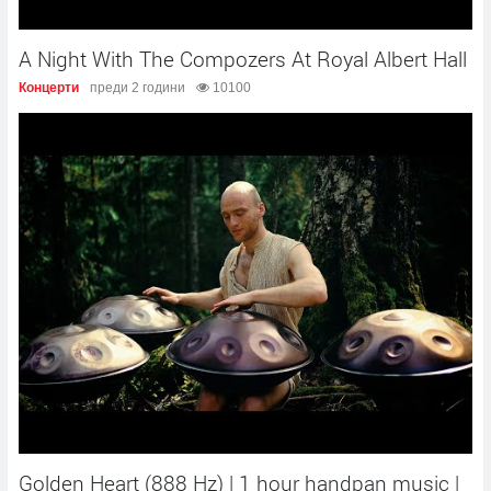
A Night With The Compozers At Royal Albert Hall
Концерти
преди 2 години
10100
Golden Heart (888 Hz) | 1 hour handpan music |