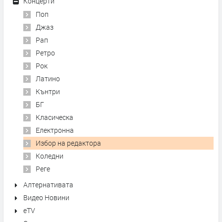
Концерти
Поп
Джаз
Рап
Ретро
Рок
Латино
Кънтри
БГ
Класическа
Електронна
Избор на редактора
Коледни
Реге
Алтернативата
Видео Новини
eTV