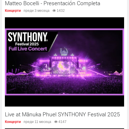
Matteo Bocelli - Presentación Completa
Концерти
преди 3 месеца
1432
Live at Mānuka Phuel SYNTHONY Festival 2025
Концерти
преди 11 месеца
4147