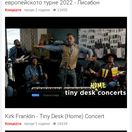
европейското турне 2022 - Лисабон
Концерти
преди 2 години
13450
Kirk Franklin - Tiny Desk (Home) Concert
Концерти
преди 5 години
18439