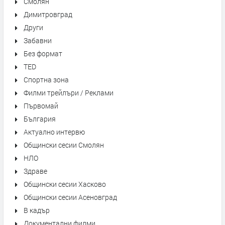
Смолян
Димитровград
Други
Забавни
Без формат
TED
Спортна зона
Филми трейлъри / Реклами
Първомай
България
Актуално интервю
Общински сесии Смолян
НЛО
Здраве
Общински сесии Хасково
Общински сесии Асеновград
В кадър
Документални филми