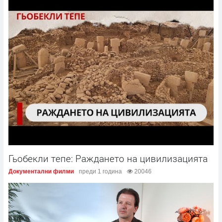
Гьобекли тепе: Раждането на цивилизацията
Документални филми
преди 1 година
20046