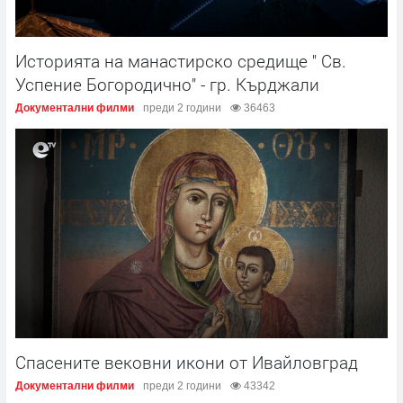
Историята на манастирско средище '' Св.
Успение Богородично'' - гр. Кърджали
Документални филми
преди 2 години
36463
Спасените вековни икони от Ивайловград
Документални филми
преди 2 години
43342