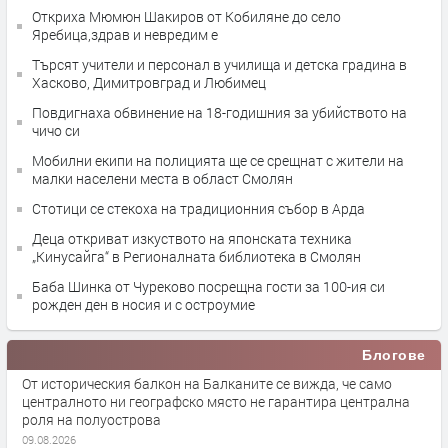
Откриха Мюмюн Шакиров от Кобиляне до село
Яребица,здрав и невредим е
Търсят учители и персонал в училища и детска градина в
Хасково, Димитровград и Любимец
Повдигнаха обвинение на 18-годишния за убийството на
чичо си
Мобилни екипи на полицията ще се срещнат с жители на
малки населени места в област Смолян
Стотици се стекоха на традиционния събор в Арда
Деца откриват изкуството на японската техника
„Кинусайга“ в Регионалната библиотека в Смолян
Баба Шинка от Чуреково посрещна гости за 100-ия си
рожден ден в носия и с остроумие
Блогове
От историческия балкон на Балканите се вижда, че само
централното ни географско място не гарантира централна
роля на полуострова
09.08.2026