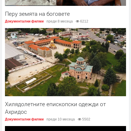
Перу земята на боговете
Документални филми
преди 8 месеца
6212
Хилядолетните епископски одежди от
Ахридос
Документални филми
преди 10 месеца
5502