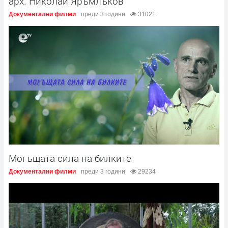
арх. Николай Яръмлъков
Документални филми
преди 3 години
31021
Могъщата сила на билките
Документални филми
преди 3 години
29234