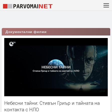
Документални филми
Небесни тайни: Стивън Гриър и тайната на
контакта с НЛО