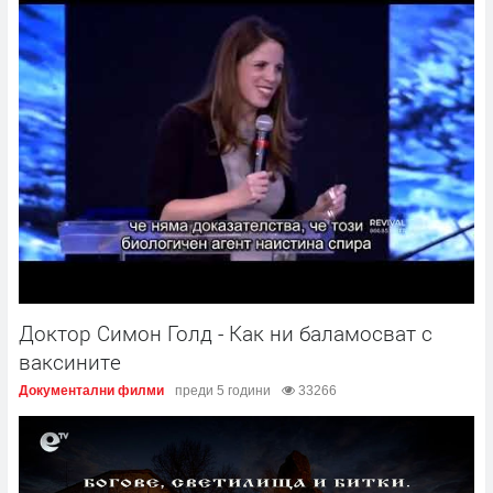
Доктор Симон Голд - Как ни баламосват с
ваксините
Документални филми
преди 5 години
33266