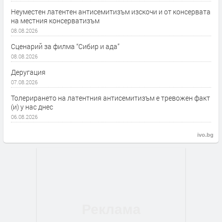
Неуместен латентен антисемитизъм изскочи и от консервата
на местния консерватизъм
08.08.2026
Сценарий за филма “Сибир и ада”
08.08.2026
Деругация
07.08.2026
Толерирането на латентния антисемитизъм е тревожен факт
(и) у нас днес
06.08.2026
ivo.bg