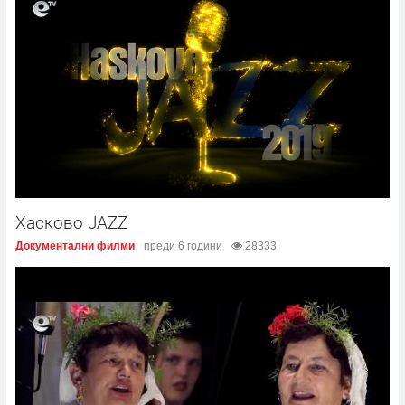
Хасково JAZZ
Документални филми
преди 6 години
28333