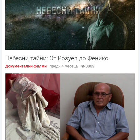
Небесни тайни: От Розуел до Феникс
Документални филми
преди 4 месеца
3809