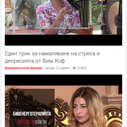
Един трик за намаляване на стреса и
депресията от Вим Хоф
Документални филми
преди 3 години
21801