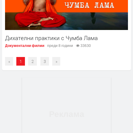
Дихателни практики с Чумба Лама
Документални филми
преди 8 години
33630
«
1
2
3
»