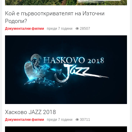
Кой е първооткривателят на Източни
Родопи?
Документални филми
преди 7 години
28507
Хасково JAZZ 2018
Документални филми
преди 7 години
30711