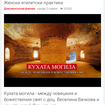
Женски египетски практики
Документални филми
преди 3 години
33326
Кухата могила - между човешкия и
божествения свят с доц. Веселина Вачкова и