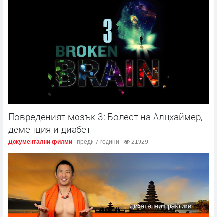
Повреденият мозък 3: Болест на Алцхаймер,
деменция и диабет
Документални филми
преди 7 години
21929