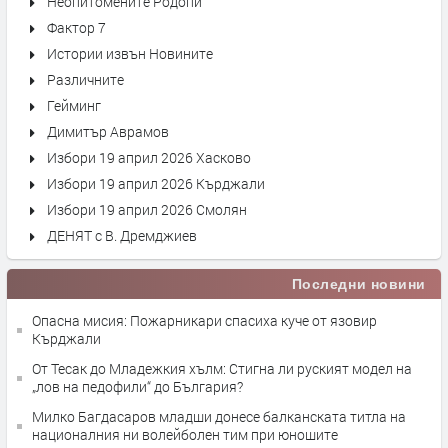
Неопитомените Родопи
Фактор 7
Истории извън Новините
Различните
Гейминг
Димитър Аврамов
Избори 19 април 2026 Хасково
Избори 19 април 2026 Кърджали
Избори 19 април 2026 Смолян
ДЕНЯТ с В. Дремджиев
Последни новини
Опасна мисия: Пожарникари спасиха куче от язовир
Кърджали
От Тесак до Младежкия хълм: Стигна ли руският модел на
„лов на педофили“ до България?
Милко Багдасаров младши донесе балканската титла на
националния ни волейболен тим при юношите