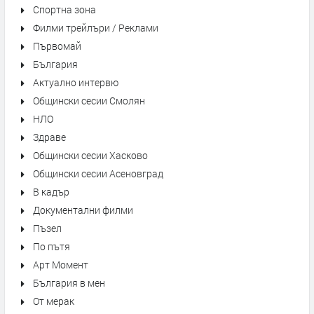
Спортна зона
Филми трейлъри / Реклами
Първомай
България
Актуално интервю
Общински сесии Смолян
НЛО
Здраве
Общински сесии Хасково
Общински сесии Асеновград
В кадър
Документални филми
Пъзел
По пътя
Арт Момент
България в мен
От мерак