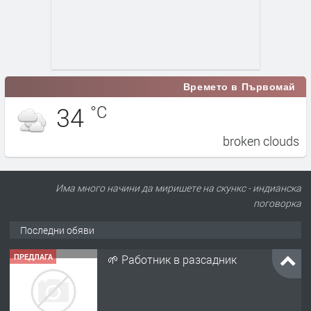
Времето в Първомай
34
°C
broken clouds
Има много начини да миришете на скункс - индианска
поговорка
Последни обяви
ПРЕДЛАГА
🌱 Работник в разсадник