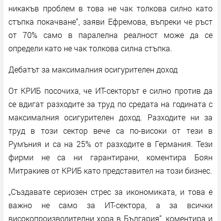
никакъв проблем в това не чак толкова силно като
стъпка покачване“, заяви Ефремова, въпреки че ръст
от 70% само в паралелна реалност може да се
определи като не чак толкова силна стъпка.
Дебатът за максималния осигурителен доход
От КРИБ посочиха, че ИТ-секторът е силно против да
се вдигат разходите за труд по средата на годината с
максималния осигурителен доход. Разходите ни за
труд в този сектор вече са по-високи от тези в
Румъния и са на 25% от разходите в Германия. Тези
фирми не са ни гарантирани, коментира Боян
Митракиев от КРИБ като представител на този бизнес.
„Създавате сериозен стрес за икономиката, и това е
важно не само за ИТ-сектора, а за всички
високопроизводителни хора в България“, коментира и