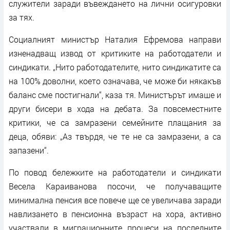
служители заради въвеждането на лични осигуровки
за тях.
Социалният министър Наталия Ефремова направи
изненадващ извод от критиките на работодатели и
синдикати. „Нито работодателите, нито синдикатите са
на 100% доволни, което означава, че може би някакъв
баланс сме постигнали“, каза тя. Министърът имаше и
други бисери в хода на дебата. За повсеместните
критики, че са замразени семейните плащания за
деца, обяви: „Аз твърдя, че те не са замразени, а са
запазени“.
По повод бележките на работодатели и синдикати
Весела Караиванова посочи, че получаващите
минимална пенсия все повече ще се увеличава заради
навлизането в пенсионна възраст на хора, активно
участвали в миграционните процеси на последните