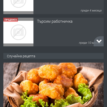
преди 10 месеца
ПРЕДЛАГА
Продава употребявани чисти и
запазени матраци за спални.
преди 1 година
ПРЕДЛАГА
Работа за общи работници
Случайна рецепта
преди 1 година
ПРЕДЛАГА
Първи поход "По стъпките на Ангел
Войвода"
преди 1 година