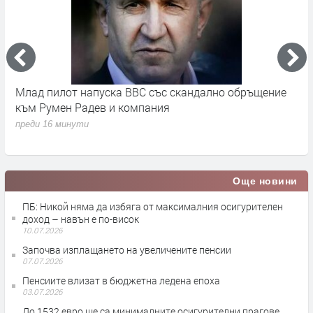
В Европа се диша по-чист въздух, но климатът
Т
изпраща все по-тревожни сигнали- В България
б
показваме как можем да правим и крачка назад
К
преди 2 часа
п
Още новини
ПБ: Никой няма да избяга от максималния осигурителен
доход – навън е по-висок
10.07.2026
Започва изплащането на увеличените пенсии
07.07.2026
Пенсиите влизат в бюджетна ледена епоха
03.07.2026
До 1532 евро ще са минималните осигурителни прагове