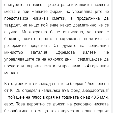
осигурителна тежест ще се отрази в малките населени
места и при малките фирми, но управляващите не
представиха никакви сметки, а продължиха да
твърдят, че нищо кой знае какво драматично не се
случва. Многократно беше изтъквано, че това е
бюджет, който просто продължава политики, а
реформите предстоят. От думите на социалния
министър Наталия Ефремова излезе, че
управляващите са на няколко дни – седмица-две, да
представят управленската си програма за 4-годишния
мандат.
Като „голямата изненада на този бюджет“ Ася Гонева
от КНСБ определи излишъка във фонд „Безработица“
– той ще е на плюс в края на годината с над 43,5 млн.
евро. Това вероятно се дължи на рекордно ниската
безработица, но също така подчертава още веднъж