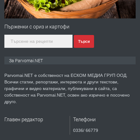
ПРЕДЛАГА
Монтажник на малки детайли за
медицинската индустрия
Пърженки с ориз и картофи
Търси
преди 1 година
ПРЕДЛАГА
Уроци по Математика
За Parvomai.NET
Parvomai.NET е собственост на ЕСКОМ МЕДИА ГРУП ООД.
Всички статии, репортажи, интервюта и други текстови,
преди 1 година
графични и видео материали, публикувани в сайта, са
собственост на Parvomai.NET, освен ако изрично е посочено
ПРЕДЛАГА
Продавам апартамент - гр.
друго.
Първомай
Главен редактор
Телефони
преди 1 година
0336/ 66779
ТЪРСИ