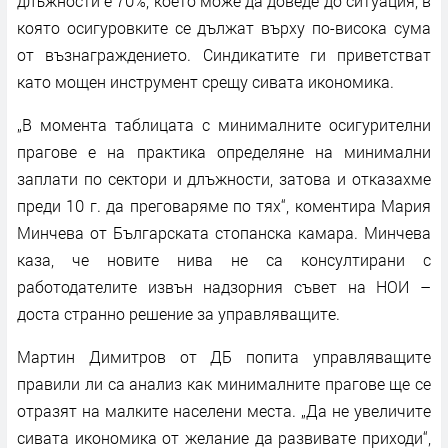
длъжности е 70%, което може да доведе до ситуация, в
която осигуровките се дължат върху по-висока сума
от възнаграждението. Синдикатите ги приветстват
като мощен инструмент срещу сивата икономика.
„В момента таблицата с минималните осигурителни
прагове е на практика определяне на минимални
заплати по сектори и длъжности, затова и отказахме
преди 10 г. да преговаряме по тях“, коментира Мария
Минчева от Българската стопанска камара. Минчева
каза, че новите нива не са консултирани с
работодателите извън надзорния съвет на НОИ –
доста странно решение за управляващите.
Мартин Димитров от ДБ попита управляващите
правили ли са анализ как минималните прагове ще се
отразят на малките населени места. „Да не увеличите
сивата икономика от желание да развивате приходи“,