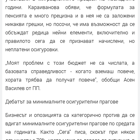
години. Караиванова обяви, че формулата за
пенсията е много прецизна и в нея не са заложени
никакви грешки, но посочи, че има възможност да се
обсъждат редица нейни елементи, включително и
правилото сега да се признават начислени, но
неплатени осигуровки.
„Моят проблем с този бюджет не са числата, а
базовата справедливост - когато вземаш повече,
хората трябва да получат повече“, обобщи Асен
Василев от ПП.
Дебатът за минималните осигурителни прагове
Бизнесът и опозицията са категорично против да се
вдигат минималните осигурителни прагове по средата
на годината. Както „Сега“ писа, скокът при някои