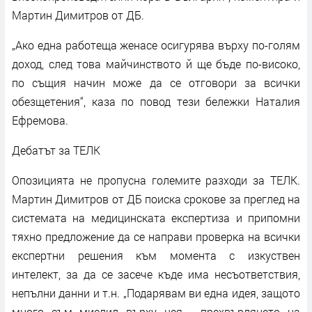
Мартин Димитров от ДБ.
„Ако една работеща женасе осигурява върху по-голям
доход, след това майчинството й ще бъде по-високо,
по същия начин може да се отговори за всички
обезщетения“, каза по повод тези бележки Наталия
Ефремова.
Дебатът за ТЕЛК
Опозицията не пропусна големите разходи за ТЕЛК.
Мартин Димитров от ДБ поиска срокове за преглед на
системата на медицинската експертиза и припомни
тяхно предложение да се направи проверка на всички
експертни решения към момента с изкуствен
интелект, за да се засече къде има несъответствия,
непълни данни и т.н. „Подарявам ви една идея, защото
много съм мислил върху нея - прехвърлянето на