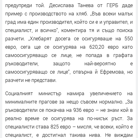
предупреди той. Десислава Танева от ГЕРБ даде
пример с производството на хляб. „Във всеки малък
град има един производител, който си е и управител, и
специалист, и всичко“, коментира тя и също поиска
разчети. „Хлебарят досега се осигуряваше на 550
евро, сега ще се осигурява на 620,20 евро като
самоосигуряващо се лице, не попада в графата
ръководители, защото най-вероятно е
самоосигуряващо се лице“, отвърна й Ефремова, но
разчети не представи.
Социалният министър намира увеличението на
минималните прагове за нещо съвсем нормално. „За
ръководители се покачва на 936 евро – не знам кой в
реално време се осигурява на по-нисък ръст. За
специалисти става 825 евро – мисля, че всеки, който е
специалист, е достигнал такива нива. Не виждам