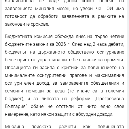
Караиванова не даде данни колко повече са
заявленията миналия месец, но увери, че НОИ има
готовност да обработи заявленията в рамките на
законовите срокове.
Бюджетната комисия обсъжда днес на първо четене
бюджетните закони за 2026 г. След над 2 часа дебати,
бюджетът на държавното обществено осигуряване
беше приет от управляващите без заявки за промени.
Опозицията ги засипа с критики за повишението на
минималните осигурителни прагове и максималния
осигурителен доход, за замразените обезщетения и
семейни помощи за деца (те иначе са в големия
бюджет), и за липсата на реформи. „Прогресивна
България“ обаче не отстъпи от нито едно свое
намерение, като някои защити с абсурдни доводи.
Мнозина поискаха разчети как повишената