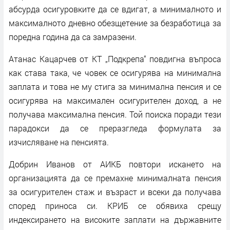
абсурда осигуровките да се вдигат, а минималното и
максималното дневно обезщетение за безработица за
поредна година да са замразени.
Атанас Кацарчев от КТ „Подкрепа“ повдигна въпроса
как става така, че човек се осигурява на минимална
заплата и това не му стига за минимална пенсия и се
осигурява на максимален осигурителен доход, а не
получава максимална пенсия. Той поиска поради тези
парадокси да се преразгледа формулата за
изчисляване на пенсията.
Добрин Иванов от АИКБ повтори искането на
организацията да се премахне минималната пенсия
за осигурителен стаж и възраст и всеки да получава
според приноса си. КРИБ се обявиха срещу
индексирането на високите заплати на държавните