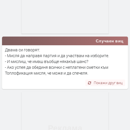
Случаен виц
Двама си говорят:
- Мисля да направя партия и да участвам на изборите.
- И мислиш, че имаш въобще някакъв шанс?
- Ако успея да обединя всички с неплатени сметки към
Топлофикация мисля, че може и да спечеля.
Покажи друг виц