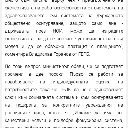
експертизата на работоспособността от системата на
здравеопазването към системата на държавното
обществено осигуряване, защото само вие -
държавата през НОИ, може да изградите
експертизата, за да се постигне устойчивост на този
модел и да се обвърже платецът с плащането“,
коментира Владислав Горанов от ГЕРБ.
По този въпрос министърът обяви, че се подготвят
промени в две посоки. Първо се работи за
подобряване на индивидуалната оценка на
потребностите, така че ТЕЛК да не е единственият
ключ към социалната система и към осигуряването
на подкрепа за конкретните увреждания на
различните лица, каза тя. „Искаме да има по-
качествени услуги и по-добре фокусирана система,
като ще работим на два големи етапа в рамките на