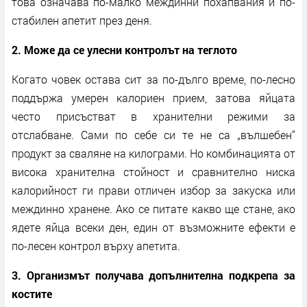
това означава по-малко междинни похапвания и по-
стабилен апетит през деня.
2. Може да се улесни контролът на теглото
Когато човек остава сит за по-дълго време, по-лесно
поддържа умерен калориен прием, затова яйцата
често присъстват в хранителни режими за
отслабване. Сами по себе си те не са „вълшебен“
продукт за сваляне на килограми. Но комбинацията от
висока хранителна стойност и сравнително ниска
калорийност ги прави отличен избор за закуска или
междинно хранене. Ако се питате какво ще стане, ако
ядете яйца всеки ден, един от възможните ефекти е
по-лесен контрол върху апетита.
3. Организмът получава допълнителна подкрепа за
костите