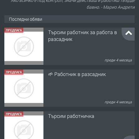
Ако всичко е под контрол, значи действаш и работиш твърде
бавно. - Марио Андрети
Последни обяви
ПРЕДЛАГА
Търсим работник за работа в
разсадник
преди 4 месеца
ПРЕДЛАГА
🌱 Работник в разсадник
преди 4 месеца
ПРЕДЛАГА
Търсим работничка