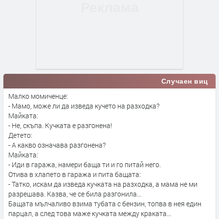
Случаен виц
Малко момиченце:
- Мамо, може ли да изведа кучето на разходка?
Майката:
- Не, скъпа. Кучката е разгонена!
Детето:
- А какво означава разгонена?
Майката:
- Иди в гаража, намери баща ти и го питай него.
Отива в хлапето в гаража и пита бащата:
- Татко, искам да изведа кучката на разходка, а мама не ми
разрешава. Казва, че се била разгонила...
Бащата мълчаливо взима тубата с бензин, топва в нея един
парцал, а след това маже кучката между краката...