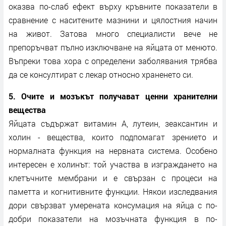
оказва по-слаб ефект върху кръвните показатели в
сравнение с наситените мазнини и цялостния начин
на живот. Затова много специалисти вече не
препоръчват пълно изключване на яйцата от менюто.
Въпреки това хора с определени заболявания трябва
да се консултират с лекар относно храненето си.
5. Очите и мозъкът получават ценни хранителни
вещества
Яйцата съдържат витамин А, лутеин, зеаксантин и
холин - вещества, които подпомагат зрението и
нормалната функция на нервната система. Особено
интересен е холинът: той участва в изграждането на
клетъчните мембрани и е свързан с процеси на
паметта и когнитивните функции. Някои изследвания
дори свързват умерената консумация на яйца с по-
добри показатели на мозъчната функция в по-