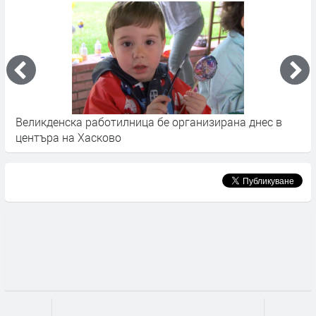
а
Великденска работилница бе организирана днес в
Я
центъра на Хасково