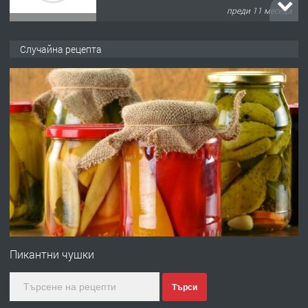
преди 11 месеца
ПРЕДЛАГА
Продава употребявани чисти и
Случайна рецепта
запазени матраци за спални.
преди 1 година
ПРЕДЛАГА
Работа за общи работници
преди 1 година
ПРЕДЛАГА
Първи поход "По стъпките на Ангел
Войвода"
Пикантни чушки
Търси
преди 1 година