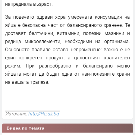
напреднала възраст.
За повечето здрави хора умерената консумация на
яйца е безопасна част от балансираното хранене. Те
доставят белтъчини, витамини, полезни мазнини и
редица микроелементи, необходими на организма.
Основното правило остава непроменено: важно е не
един конкретен продукт, а цялостният хранителен
режим. При разнообразно и балансирано меню
яйцата могат да бъдат една от най-полезните храни
на вашата трапеза.
Източник:
http://life.dir.bg
Видеа по темата