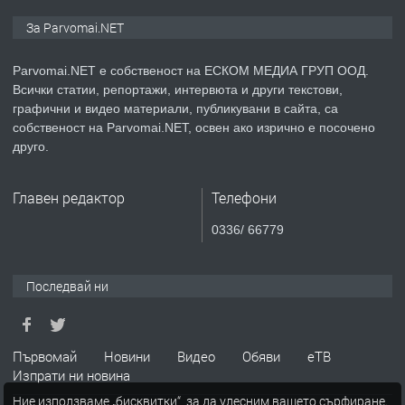
ПРЕДЛАГА
Монтажник на малки детайли за
За Parvomai.NET
медицинската индустрия
Parvomai.NET е собственост на ЕСКОМ МЕДИА ГРУП ООД.
Всички статии, репортажи, интервюта и други текстови,
преди 1 година
графични и видео материали, публикувани в сайта, са
собственост на Parvomai.NET, освен ако изрично е посочено
ПРЕДЛАГА
Уроци по Математика
друго.
Главен редактор
Телефони
преди 1 година
0336/ 66779
ПРЕДЛАГА
Продавам апартамент - гр.
Първомай
Последвай ни
преди 1 година
Първомай
Новини
Видео
Обяви
еТВ
Изпрати ни новина
ТЪРСИ
Търсим работник
Ние използваме „бисквитки“, за да улесним вашето сърфиране.