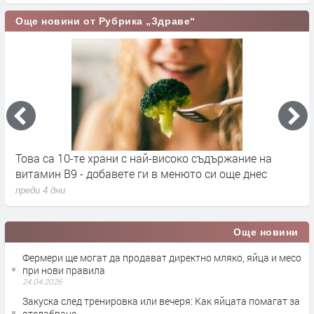
Още новини от Рубрика „Здраве“
Това са 10-те храни с най-високо съдържание на
С
витамин B9 - добавете ги в менюто си още днес
п
преди 4 дни
п
Още новини
Фермери ще могат да продават директно мляко, яйца и месо
при нови правила
24.04.2026
Закуска след тренировка или вечеря: Как яйцата помагат за
отслабване