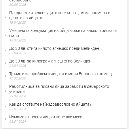
30.09.2025
Плодовете и зеленчуците поскъпват, няма промяна в
цената на яйцата
18.04.2025
Умерената консумация на яйца може да намали риска от
смърт
15.04.2025
До 30 лв. стига килото агнешко преди Великден
07.04.2025
До 30 лв. за килограм агнешко по Великден
06.04.2025
Тръмп има проблем с яйцата и моли Европа за помощ
17.03.2025
Работилница за писани яйца заработи в дебърското
училище
23.04.2024
Как да сготвите най-здравословно яйцата?
09.01.2024
Измама с вносни яйца и пилешко месо
03.01.2024