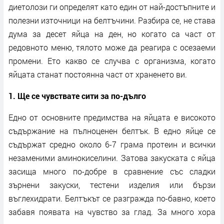
диетолози ги определят като един от най-достъпните и
полезни източници на белтъчини. Разбира се, не става
дума за десет яйца на ден, но когато са част от
редовното меню, тялото може да реагира с осезаеми
промени. Ето какво се случва с организма, когато
яйцата станат постоянна част от храненето ви.
1. Ще се чувствате сити за по-дълго
Едно от основните предимства на яйцата е високото
съдържание на пълноценен белтък. В едно яйце се
съдържат средно около 6-7 грама протеин и всички
незаменими аминокиселини. Затова закуската с яйца
засища много по-добре в сравнение със сладки
зърнени закуски, тестени изделия или бързи
въглехидрати. Белтъкът се разгражда по-бавно, което
забавя появата на чувство за глад. За много хора