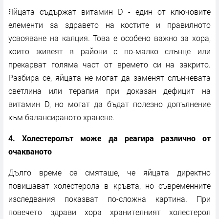
Яйцата съдържат витамин D - един от ключовите
елементи за здравето на костите и правилното
усвояване на калция. Това е особено важно за хора,
които живеят в райони с по-малко слънце или
прекарват голяма част от времето си на закрито.
Разбира се, яйцата не могат да заменят слънчевата
светлина или терапия при доказан дефицит на
витамин D, но могат да бъдат полезно допълнение
към балансираното хранене.
4. Холестеролът може да реагира различно от
очакваното
Дълго време се смяташе, че яйцата директно
повишават холестерола в кръвта, но съвременните
изследвания показват по-сложна картина. При
повечето здрави хора хранителният холестерол