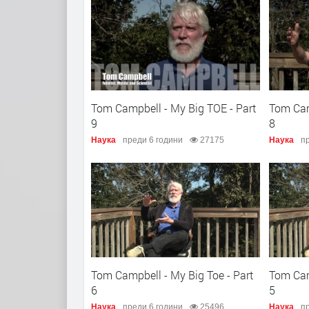
Tom Campbell - My Big TOE - Part
Tom Cam
9
8
Наука
преди 6 години
27175
Наука
пр
Tom Campbell - My Big Toe - Part
Tom Cam
6
5
Наука
преди 6 години
25496
Наука
пр