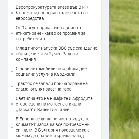
Европрокуратурата влезе във В и К
Кърджали,проверява харченето на
евросредства
От 9 август приключва двойното
етикетиране - какво се променя за
потребителите
Млад пилот напуска ВВС със скандално
обръщение към Румен Радев и
компания
С нови автомобили се сдобиха две
социални услуги в Кърджали
Трактор се запали при балиране на
слама, огънят засегна гора
Светилището на нимфите и Афродита
става сцена на моноспектакъла
„Даскал“ с Валентин Танев.
В Европа се диша по-чист въздух, но
климатът изпраща все по-тревожни
сигнали- В България показваме как
можем да правим и крачка назад