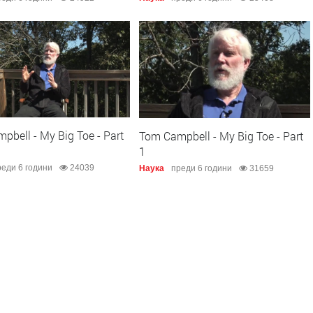
pbell - My Big Toe - Part
Tom Campbell - My Big Toe - Part
1
еди 6 години
24039
Наука
преди 6 години
31659