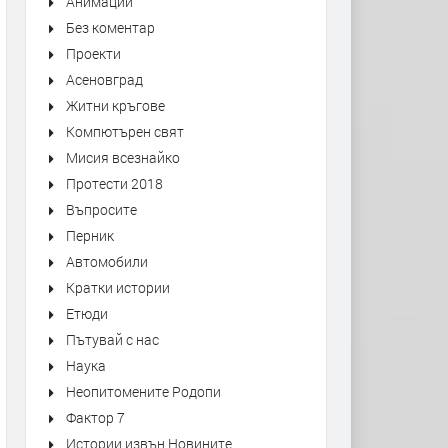
Анимации
Без коментар
Проекти
Асеновград
Житни кръгове
Компютърен свят
Мисия всезнайко
Протести 2018
Въпросите
Перник
Автомобили
Кратки истории
Етюди
Пътувай с нас
Наука
Неопитомените Родопи
Фактор 7
Истории извън Новините