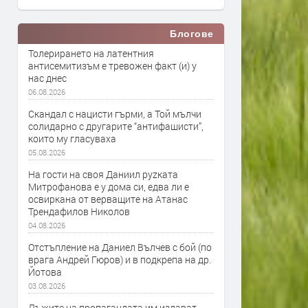
Блогове
Толерирането на латентния
антисемитизъм е тревожен факт (и) у
нас днес
06.08.2026
Скандал с нацисти гърми, а Той мълчи
солидарно с другарите “антифашисти”,
които му гласуваха
05.08.2026
На гости на своя Даниил руzката
Митрофанова е у дома си, едва ли е
освиркана от верващите на Атанас
Трендафилов Николов
04.08.2026
Отстъпление на Даниел Вълчев с бой (по
врага Андрей Гюров) и в подкрепа на др.
Йотова
03.08.2026
Лъжите на пропагандата им издават