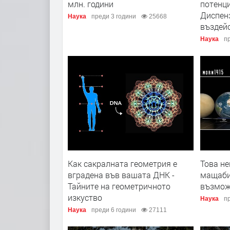
млн. години
потенци
Диспенз
Наука
преди 3 години
25668
въздей
Наука
пр
Как сакралната геометрия е
Това не
вградена във вашата ДНК -
мащаби
Тайните на геометричното
възмож
изкуство
Наука
пр
Наука
преди 6 години
27111