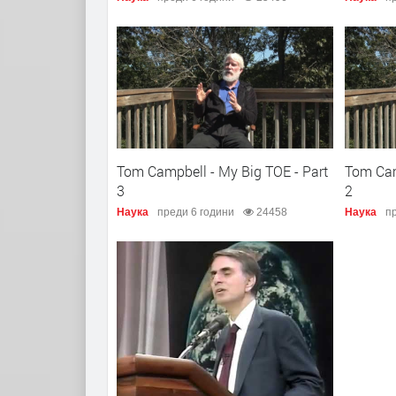
Tom Campbell - My Big TOE - Part
Tom Cam
3
2
Наука
преди 6 години
24458
Наука
пр