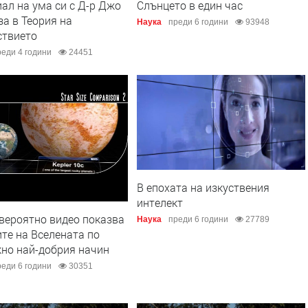
ал на ума си с Д-р Джо
Слънцето в един час
а в Теория на
Наука
преди 6 години
93948
ствието
еди 4 години
24451
В епохата на изкуствения
интелект
вероятно видео показва
Наука
преди 6 години
27789
те на Вселената по
но най-добрия начин
еди 6 години
30351