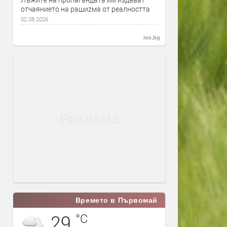
отчаянието на рашиzма от реалността
02.08.2026
ivo.bg
Времето в Първомай
29
°C