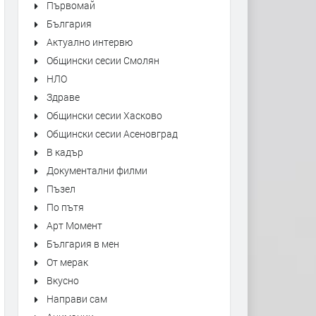
Първомай
България
Актуално интервю
Общински сесии Смолян
НЛО
Здраве
Общински сесии Хасково
Общински сесии Асеновград
В кадър
Документални филми
Пъзел
По пътя
Арт Момент
България в мен
От мерак
Вкусно
Направи сам