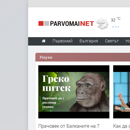
°C
32
Първомай
България
Светът
Н
Наука
Прачовек от Балканите на 7
Как да