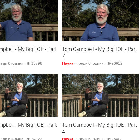
pbell - My Big TOE - Part
Tom Campbell - My Big TOE - Part
7
еди 6 години
25798
Наука
преди 6 години
26612
pbell - My Big TOE - Part
Tom Campbell - My Big TOE - Part
4
еди 6 години
24922
Наука
преди 6 години
25408