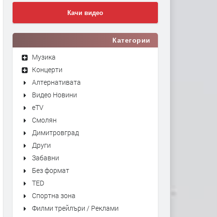
Качи видео
Категории
Музика
Концерти
Алтернативата
Видео Новини
eTV
Смолян
Димитровград
Други
Забавни
Без формат
TED
Спортна зона
Филми трейлъри / Реклами