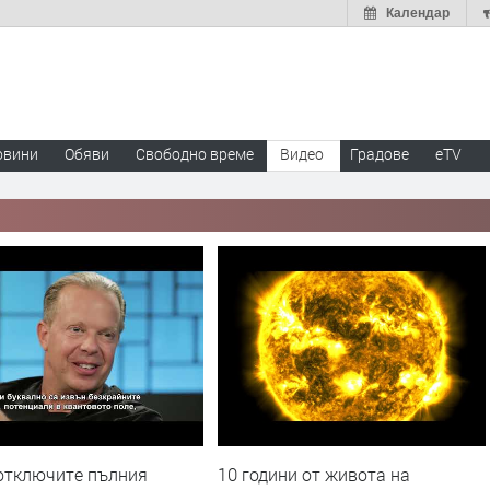
Календар
овини
Обяви
Свободно време
Видео
Градове
eTV
 отключите пълния
10 години от живота на