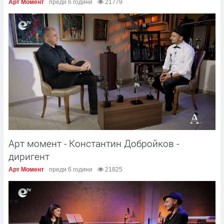
Арт Момент
преди 6 години
21779
Арт момент - Константин Добройков -
диригент
Арт Момент
преди 6 години
21825