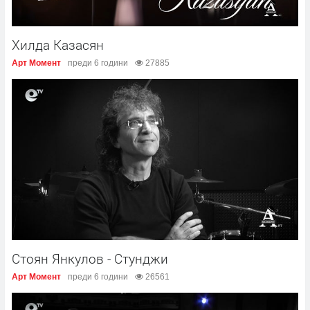
Хилда Казасян
Арт Момент
преди 6 години
27885
Стоян Янкулов - Стунджи
Арт Момент
преди 6 години
26561