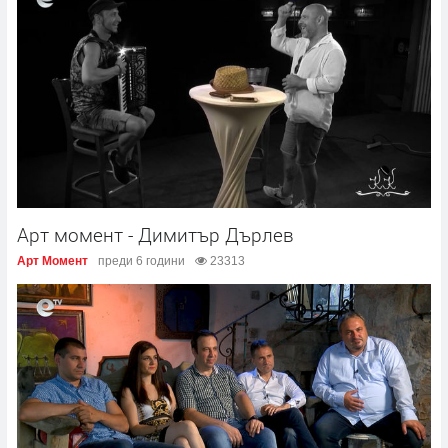
Арт момент - Димитър Дърлев
Арт Момент
преди 6 години
23313