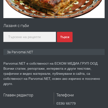
преди 1 година
ПРЕДЛАГА
Монтажник на малки детайли за
медицинската индустрия
Лазаня с гъби
преди 1 година
Търси
ПРЕДЛАГА
Уроци по Математика
За Parvomai.NET
Parvomai.NET е собственост на ЕСКОМ МЕДИА ГРУП ООД.
Всички статии, репортажи, интервюта и други текстови,
преди 1 година
графични и видео материали, публикувани в сайта, са
собственост на Parvomai.NET, освен ако изрично е посочено
ПРЕДЛАГА
Продавам апартамент - гр.
друго.
Първомай
Главен редактор
Телефони
преди 1 година
0336/ 66779