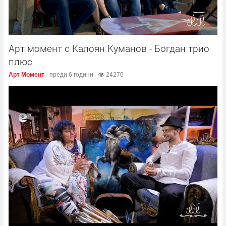
Арт момент с Калоян Куманов - Богдан трио
плюс
Арт Момент
преди 6 години
24270