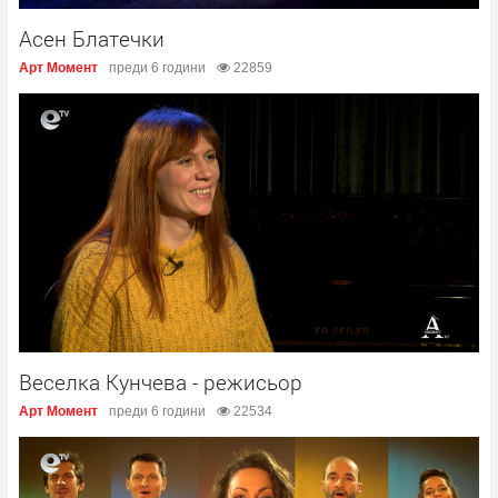
Асен Блатечки
Арт Момент
преди 6 години
22859
Веселка Кунчева - режисьор
Арт Момент
преди 6 години
22534