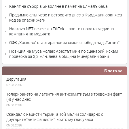
Канят на събор в Биволяне в памет на Елмалъ баба
Предимно слънчево и ветровито днес в Кърджали,оранжев
код за опасни жеги
Haskovo.NET вече е и в TikTok – част от новата медийна
кампания на медията
ОФК „Хасково“ стартира новия сезон с победа над „Гигант“
Позиция на Муса Чолак: Арестът ми е по сценарий, искам
проверка за 3,3 млн. лева в община Минерални бани
Блогове
Деругация
07.08.2026
Толерирането на латентния антисемитизъм е тревожен факт
(и) у нас днес
06.08.2026
Скандал с нацисти гърми, а Той мълчи солидарно с
другарите “антифашисти”, които му гласуваха
05.08.2026