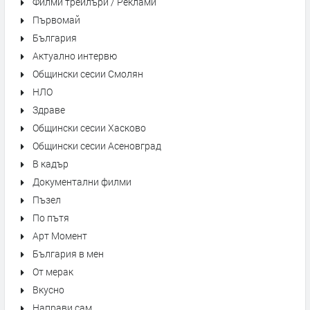
Филми трейлъри / Реклами
Първомай
България
Актуално интервю
Общински сесии Смолян
НЛО
Здраве
Общински сесии Хасково
Общински сесии Асеновград
В кадър
Документални филми
Пъзел
По пътя
Арт Момент
България в мен
От мерак
Вкусно
Направи сам