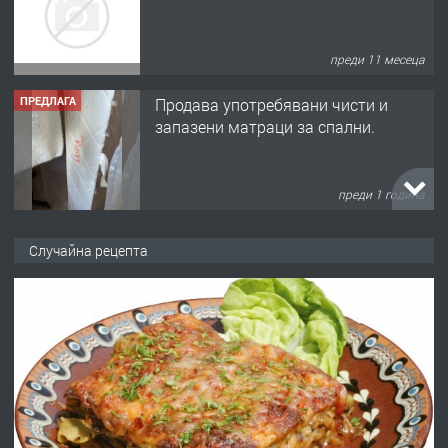
преди 11 месеца
ПРЕДЛАГА
Продава употребявани чисти и
запазени матраци за спални.
преди 1 година
ПРЕДЛАГА
Работа за общи работници
Случайна рецепта
преди 1 година
ПРЕДЛАГА
Първи поход "По стъпките на Ангел
Войвода"