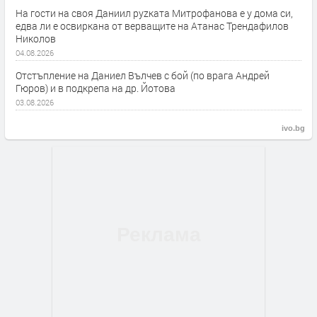
На гости на своя Даниил руzката Митрофанова е у дома си,
едва ли е освиркана от верващите на Атанас Трендафилов
Николов
04.08.2026
Отстъпление на Даниел Вълчев с бой (по врага Андрей
Гюров) и в подкрепа на др. Йотова
03.08.2026
ivo.bg