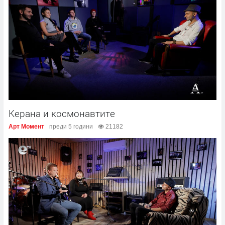
Керана и космонавтите
Арт Момент
преди 5 години
21182