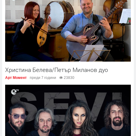
Христина Белева/Петър Миланов дуо
Арт Момент
преди 7 години
23830