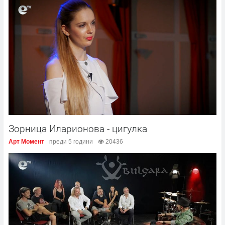
Зорница Иларионова - цигулка
Арт Момент
преди 5 години
20436