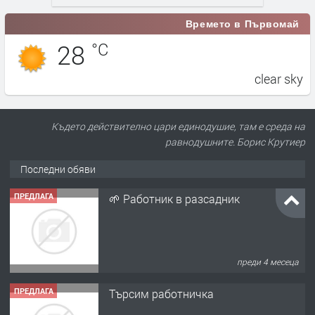
Времето в Първомай
28
°C
clear sky
Където действително цари единодушие, там е среда на
равнодушните. Борис Крутиер
Последни обяви
ПРЕДЛАГА
🌱 Работник в разсадник
преди 4 месеца
ПРЕДЛАГА
Търсим работничка