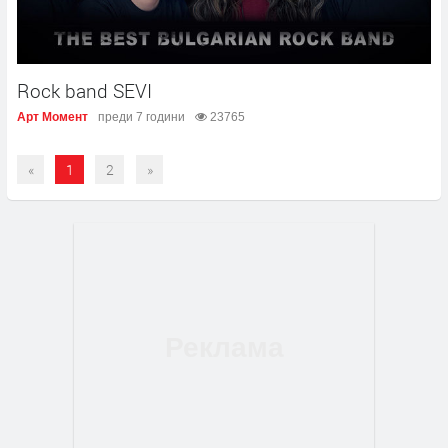
Rock band SEVI
Арт Момент
преди 7 години
23765
«
1
2
»