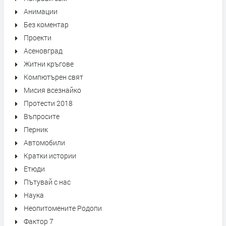
Анимации
Без коментар
Проекти
Асеновград
Житни кръгове
Компютърен свят
Мисия всезнайко
Протести 2018
Въпросите
Перник
Автомобили
Кратки истории
Етюди
Пътувай с нас
Наука
Неопитомените Родопи
Фактор 7