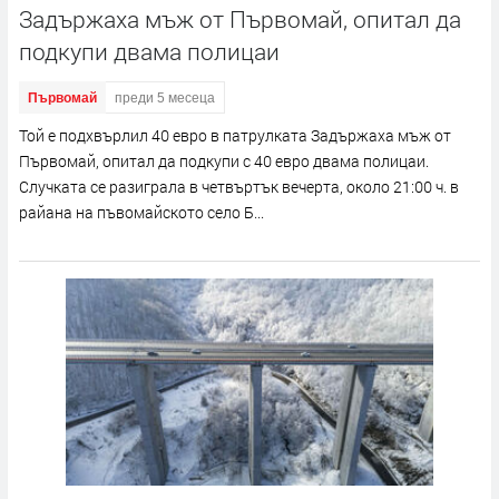
Задържаха мъж от Първомай, опитал да
подкупи двама полицаи
Първомай
преди 5 месеца
Той е подхвърлил 40 евро в патрулката Задържаха мъж от
Първомай, опитал да подкупи с 40 евро двама полицаи.
Случката се разиграла в четвъртък вечерта, около 21:00 ч. в
райана на пъвомайското село Б...