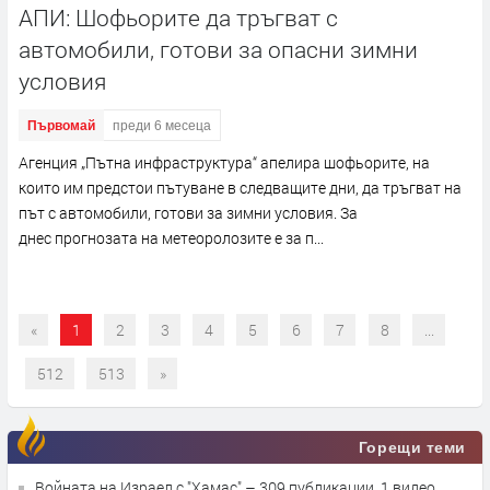
АПИ: Шофьорите да тръгват с
автомобили, готови за опасни зимни
условия
Първомай
преди 6 месеца
Агенция „Пътна инфраструктура“ апелира шофьорите, на
които им предстои пътуване в следващите дни, да тръгват на
път с автомобили, готови за зимни условия. За
днес прогнозата на метеоролозите е за п...
«
1
2
3
4
5
6
7
8
...
512
513
»
Горещи теми
Войната на Израел с "Хамас"
– 309 публикации, 1 видео