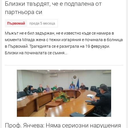
Близки твърдят, че е подпалена от
партньора си
Първомай
преди 5 месеца
Мъжът не е бил задържан, не е известно къде се намира в
момента Млада жена с тежки изгаряния е починала в болница
в Първомай. Трагедията се е разиграла на 19 февруари.
Близки на починалата се съмня...
Проф. Янчева: Няма сериозни нарушения