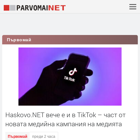
Първомай
Haskovo.NET вече е и в TikTok – част от
новата медийна кампания на медията
Първомай
преди 2 часа