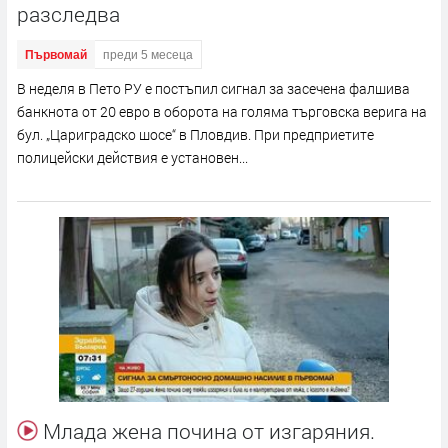
разследва
Първомай
преди 5 месеца
В неделя в Пето РУ е постъпил сигнал за засечена фалшива
банкнота от 20 евро в оборота на голяма търговска верига на
бул. „Цариградско шосе“ в Пловдив. При предприетите
полицейски действия е установен...
Млада жена почина от изгаряния.