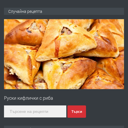
ПРЕДЛАГА
Работа за общи работници
Случайна рецепта
преди 1 година
ПРЕДЛАГА
Първи поход "По стъпките на Ангел
Войвода"
преди 1 година
ПРЕДЛАГА
Монтажник на малки детайли за
медицинската индустрия
Руски кифлички с риба
преди 1 година
Търси
ПРЕДЛАГА
Уроци по Математика