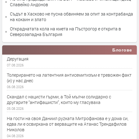
Славейко Андонов
Съдът в Хасково не пусна обвиняем за опит за контрабанда
на кокаин и злато
Откраднатата кола на кмета на Пъстрогор е открита в
Северозападна България
Блогове
Деругация
07.08.2026
Толерирането на латентния антисемитизъм е тревожен факт
(и) у нас днес
06.08.2026
Скандал с нацисти гърми, а Той мълчи солидарно с
другарите “антифашисти”, които му гласуваха
05.08.2026
На гости на своя Даниил руzката Митрофанова е у дома си,
едва ли е освиркана от верващите на Атанас Трендафилов
Николов
04.08.2026