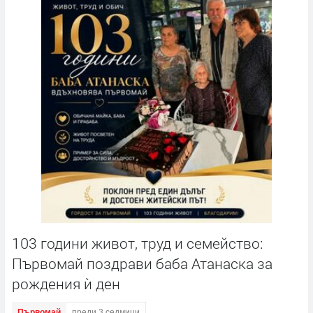
103 години живот, труд и семейство:
Първомай поздрави баба Атанаска за
рождения ѝ ден
Първомай
преди 3 седмици