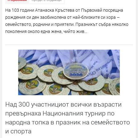
На 103 години Атанаска Кръстева от Първомай посрещна
рождения си ден заобиколена от най-близките си хора –
семейството, роднини и приятели. Празникът събра няколко
поколения около една жена, чийто жив...
Над 300 участнициот всички възрасти
превърнаха Националния турнир по
народна топка в празник на семейството
и спорта