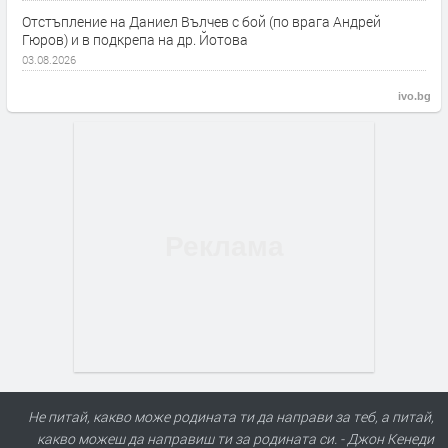
Отстъпление на Даниел Вълчев с бой (по врага Андрей
Гюров) и в подкрепа на др. Йотова
03.08.2026
ivo.bg
Не питай, какво може родината ти да направи за теб, а питай,
какво можеш да направиш ти за родината си. - Джон Кенеди