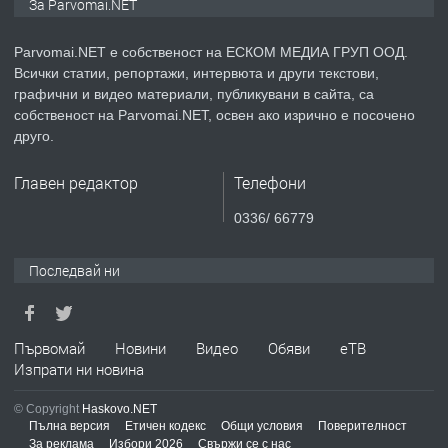
За Parvomai.NET
Parvomai.NET е собственост на ЕСКОМ МЕДИА ГРУП ООД.
Всички статии, репортажи, интервюта и други текстови,
преди 1 година
графични и видео материали, публикувани в сайта, са
собственост на Parvomai.NET, освен ако изрично е посочено
ПРЕДЛАГА
Продавам апартамент - гр.
друго.
Първомай
Главен редактор
Телефони
преди 1 година
0336/ 66779
ТЪРСИ
Търсим работник
Последвай ни
преди 1 година
Първомай
Новини
Видео
Обяви
еТВ
Изпрати ни новина
ПРЕДЛАГА
Търсим работник за работа в
© Copyright
Haskovo.NET
разсадник
Пълна версия
Етичен кодекс
Общи условия
Поверителност
За реклама
Избори 2026
Свържи се с нас