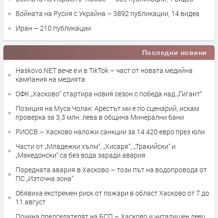
Войната на Русия с Украйна
– 3892 публикации, 14 видеа
Иран
– 210 публикации
Последни новини
Haskovo.NET вече е и в TikTok – част от новата медийна
кампания на медията
ОФК „Хасково“ стартира новия сезон с победа над „Гигант“
Позиция на Муса Чолак: Арестът ми е по сценарий, искам
проверка за 3,3 млн. лева в община Минерални бани
РИОСВ – Хасково наложи санкции за 14 420 евро през юли
Части от „Младежки хълм“, „Хисаря“, „Тракийски“ и
„Македонски“ са без вода заради авария
Поредната авария в Хасково – този път на водопровода от
ПС „Източна зона“
Обявиха екстремен риск от пожари в област Хасково от 7 до
11 август
Почина председателят на БСП – Хасково и читалищен деец