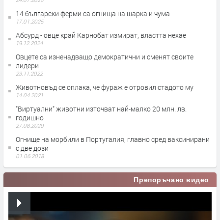
14 български ферми са огнища на шарка и чума
17.01.2025
Абсурд - овце край Карнобат измират, властта нехае
19.12.2024
Овцете са изненадващо демократични и сменят своите
лидери
23.11.2022
Животновъд се оплака, че фураж е отровил стадото му
14.04.2021
"Виртуални" животни източват най-малко 20 млн. лв.
годишно
27.08.2020
Огнище на морбили в Португалия, главно сред ваксинирани
с две дози
01.06.2018
Препоръчано видео