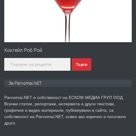
преди 1 година
ПРЕДЛАГА
Първи поход "По стъпките на Ангел
Войвода"
Коктейл Роб Рой
Търси
преди 1 година
ПРЕДЛАГА
Монтажник на малки детайли за
За Parvomai.NET
медицинската индустрия
Parvomai.NET е собственост на ЕСКОМ МЕДИА ГРУП ООД.
Всички статии, репортажи, интервюта и други текстови,
преди 1 година
графични и видео материали, публикувани в сайта, са
собственост на Parvomai.NET, освен ако изрично е посочено
ПРЕДЛАГА
Уроци по Математика
друго.