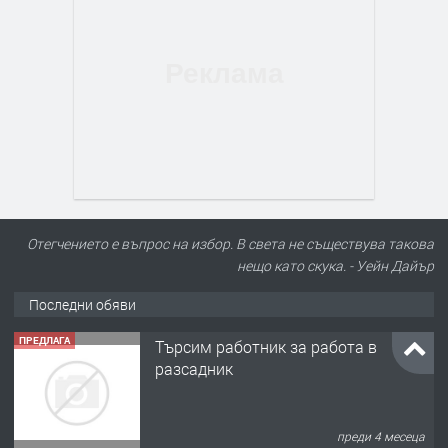
Отегчението е въпрос на избор. В света не съществува такова
нещо като скука. - Уейн Дайър
Последни обяви
ПРЕДЛАГА
Търсим работник за работа в
разсадник
преди 4 месеца