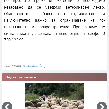
по дребните преживни животни е необходимо
незабавно да се уведоми ветеринарен лекар.
Обявяването на болестта е задължително и
изключително важно за ограничаване на по-
нататъшното ѝ разпространение. Припомняме, че
сигнали могат да се подават денонощно на телефон 0
700 122 99.
Източник:
mediapool.bg
Видеа по темата