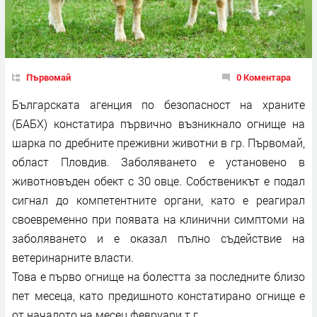
Първомай
0 Коментара
Българската агенция по безопасност на храните
(БАБХ) констатира първично възникнало огнище на
шарка по дребните преживни животни в гр. Първомай,
област Пловдив. Заболяването е установено в
животновъден обект с 30 овце. Собственикът е подал
сигнал до компетентните органи, като е реагирал
своевременно при появата на клинични симптоми на
заболяването и е оказал пълно съдействие на
ветеринарните власти.
Това е първо огнище на болестта за последните близо
пет месеца, като предишното констатирано огнище е
от началото на месец февруари т.г.