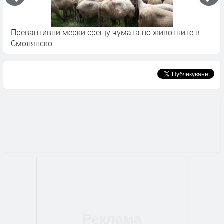
 в
Превантивни мерки срещу чумата по животните в
О
Смолянско
з