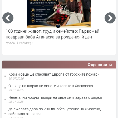
103 години живот, труд и семейство: Първомай
Н
поздрави баба Атанаска за рождения ѝ ден
Н
с
преди 3 седмици
п
Още новини
Кози и овце ще спасяват Европа от горските пожари
30.07.2026
Огнище на шарка по овцете и козите в Хасковско
23.07.2026
Нелегални нощни пазари на овце сеят зараза с шарка
28.07.2025
Държавата дава по 200 лв. обезщетение на животно,
заболяло от шарка
24.07.2025