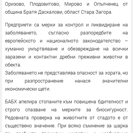
Оризово, Плодовитово, Мирово и Опълченец от
община Братя Даскалови, област Стара Загора.
Предприети са мерки за контрол и ликвидиране на
заболяването, съгласно разпоредбите на
европейското и националното законодателство –
хуманно умъртвяване и обезвреждане на всички
заразени и контактни дребни преживни животни в
обекта.
Заболяването не представлява опасност за хората, но
при разпространение нанася значителни
икономически щети.
БАБХ апелира стопаните към повишена бдителност и
строго спазване на мерките за биосигурност.
Редовната проверка на животните от стадото е от
съществено значение. При всяко съмнение за шарка