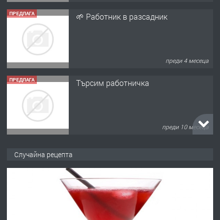
ПРЕДЛАГА
🌱 Работник в разсадник
преди 4 месеца
ПРЕДЛАГА
Търсим работничка
преди 10 месеца
ПРЕДЛАГА
Продава употребявани чисти и
Случайна рецепта
запазени матраци за спални.
преди 1 година
ПРЕДЛАГА
Работа за общи работници