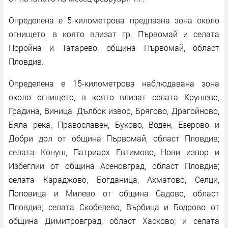
Определена е 5-километрова предпазна зона около
огнището, в която влизат гр. Първомай и селата
Поройна и Татарево, община Първомай, област
Пловдив.
Определена е 15-километрова наблюдавана зона
около огнището, в която влизат селата Крушево,
Градина, Виница, Дълбок извор, Брягово, Драгойново,
Бяла река, Православен, Буково, Воден, Езерово и
Добри дол от община Първомай, област Пловдив;
селата Конуш, Патриарх Евтимово, Нови извор и
Избеглии от община Асеновград, област Пловдив;
селата Караджово, Богданица, Ахматово, Селци,
Поповица и Милево от община Садово, област
Пловдив; селата Скобелево, Върбица и Бодрово от
община Димитровград, област Хасково; и селата