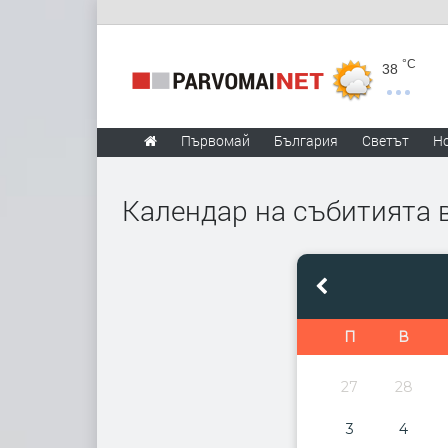
°C
38
Първомай
България
Светът
Н
Календар на събитията
П
В
27
28
3
4