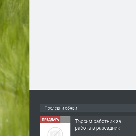
Последни обяви
ПРЕДЛАГА
Търсим работник за
работа в разсадник