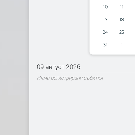
10
11
17
18
24
25
31
1
09 август 2026
Няма регистрирани събития