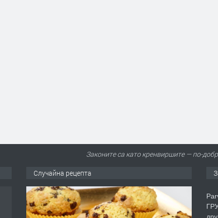
Законите са като кренвиршите — по-добр
Случайна рецепта
З
Par
ГРУ
дру