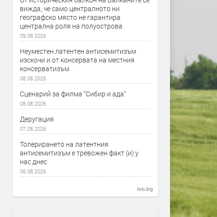
вижда, че само централното ни
географско място не гарантира
централна роля на полуострова
09.08.2026
Неуместен латентен антисемитизъм
изскочи и от консервата на местния
консерватизъм
08.08.2026
Сценарий за филма “Сибир и ада”
08.08.2026
Деругация
07.08.2026
Толерирането на латентния
антисемитизъм е тревожен факт (и) у
нас днес
06.08.2026
ivo.bg