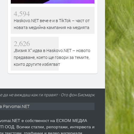
4,594
Haskovo.NET вече е и в TikTok – част от
новата медийна кампания на медията
2,626
„Визия Х“ идва в Haskovo.NET – новото
предаване, което ще говори за темите,
които другите избягват
е да не виждаш как ги правят - Ото фон Бисмарк
а Parvomai.NET
vomai.NET е собственост на ЕСКОМ МЕДИА
П ООД. Всички статии, репортажи, интервюта и
ги текстови, графични и видео материали,