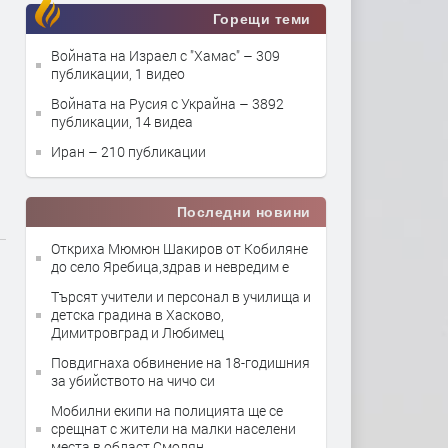
Горещи теми
Войната на Израел с "Хамас"
– 309
публикации, 1 видео
Войната на Русия с Украйна
– 3892
публикации, 14 видеа
Иран
– 210 публикации
Последни новини
Откриха Мюмюн Шакиров от Кобиляне
до село Яребица,здрав и невредим е
Търсят учители и персонал в училища и
детска градина в Хасково,
Димитровград и Любимец
Повдигнаха обвинение на 18-годишния
за убийството на чичо си
Мобилни екипи на полицията ще се
срещнат с жители на малки населени
места в област Смолян