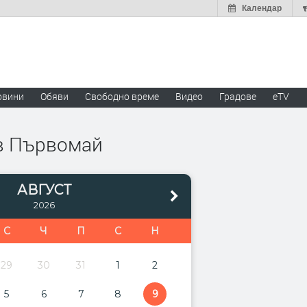
Календар
овини
Обяви
Свободно време
Видео
Градове
eTV
 в Първомай
АВГУСТ
2026
С
Ч
П
С
Н
29
30
31
1
2
5
6
7
8
9