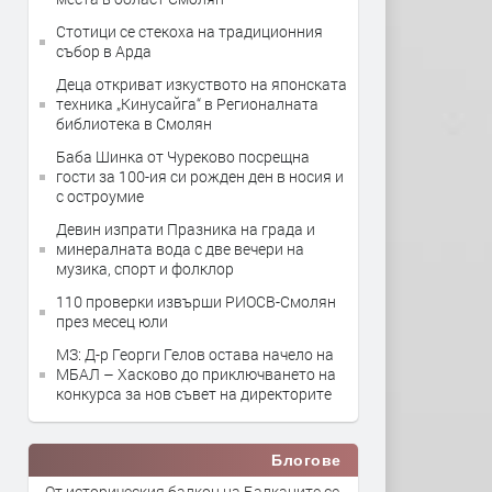
Стотици се стекоха на традиционния
събор в Арда
Деца откриват изкуството на японската
техника „Кинусайга“ в Регионалната
библиотека в Смолян
Баба Шинка от Чуреково посрещна
гости за 100-ия си рожден ден в носия и
с остроумие
Девин изпрати Празника на града и
минералната вода с две вечери на
музика, спорт и фолклор
110 проверки извърши РИОСВ-Смолян
през месец юли
МЗ: Д-р Георги Гелов остава начело на
МБАЛ – Хасково до приключването на
конкурса за нов съвет на директорите
Блогове
От историческия балкон на Балканите се