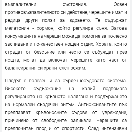
възпалителни състояния. Освен
противовъзпалителното си действие, черешите имат и
редица други ползи за здравето. Те съдържат
мелатонин - хормон, който регулира съня. Затова
консумацията на череши може да помогне за по-лесно
заспиване и по-качествен нощен отдих. Хората, които
страдат от безсъние или често се събуждат през
нощта, могат да включат черешите като част от
балансирания си хранителен режим.
Плодът е полезен и за сърдечносъдовата система.
Високото съдържание на калий подпомага
регулирането на кръвното налягане и поддържането
на нормален сърдечен ритъм. Антиоксидантите пък
предпазват кръвоносните съдове от увреждане,
причинено от свободните радикали. Черешите са
предпочитан плод и от спортисти. След интензивни