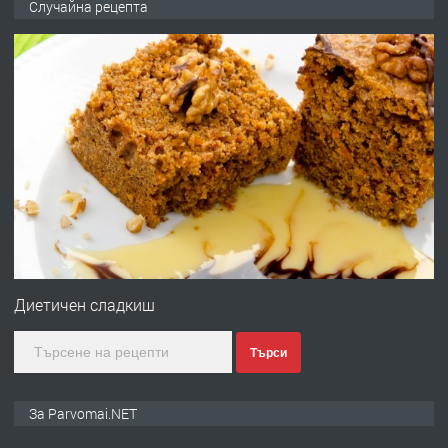
Случайна рецепта
запазени матраци за спални.
преди 1 година
ПРЕДЛАГА
Работа за общи работници
преди 1 година
ПРЕДЛАГА
Първи поход "По стъпките на Ангел
Войвода"
Диетичен сладкиш
Търси
преди 1 година
ПРЕДЛАГА
Монтажник на малки детайли за
За Parvomai.NET
медицинската индустрия