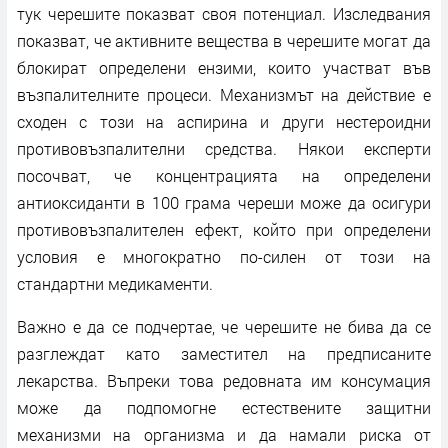
тук черешите показват своя потенциал. Изследвания
показват, че активните вещества в черешите могат да
блокират определени ензими, които участват във
възпалителните процеси. Механизмът на действие е
сходен с този на аспирина и други нестероидни
противовъзпалителни средства. Някои експерти
посочват, че концентрацията на определени
антиоксиданти в 100 грама череши може да осигури
противовъзпалителен ефект, който при определени
условия е многократно по-силен от този на
стандартни медикаменти.
Важно е да се подчертае, че черешите не бива да се
разглеждат като заместител на предписаните
лекарства. Въпреки това редовната им консумация
може да подпомогне естествените защитни
механизми на организма и да намали риска от