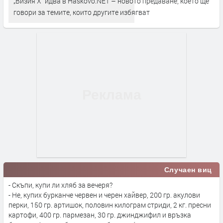
„Визия Х“ идва в Haskovo.NET – новото предаване, което ще
говори за темите, които другите избягват
Случаен виц
- Скъпи, купи ли хляб за вечеря?
- Не, купих бурканче червен и черен хайвер, 200 гр. акулови
перки, 150 гр. артишок, половин килограм стриди, 2 кг. пресни
картофи, 400 гр. пармезан, 30 гр. джинджифил и връзка