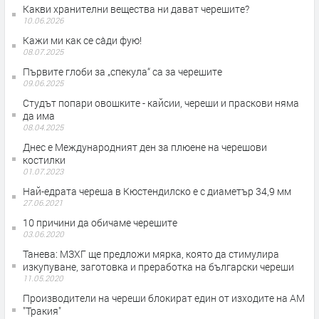
Какви хранителни вещества ни дават черешите?
10.06.2026
Кажи ми как се са̀ди фую!
08.07.2025
Първите глоби за „спекула“ са за черешите
09.06.2025
Студът попари овошките - кайсии, череши и праскови няма
да има
08.04.2025
Днес е Международният ден за плюене на черешови
костилки
01.07.2023
Най-едрата череша в Кюстендилско е с диаметър 34,9 мм
27.06.2021
10 причини да обичаме черешите
03.06.2020
Танева: МЗХГ ще предложи мярка, която да стимулира
изкупуване, заготовка и преработка на български череши
11.05.2020
Производители на череши блокират един от изходите на АМ
"Тракия"