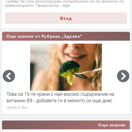
Трябва да сте регистриран потребител за да можете да
коментирате. Правилата -
тук
.
Вход
Още новини от Рубрика „Здраве“
Това са 10-те храни с най-високо съдържание на
С
витамин B9 - добавете ги в менюто си още днес
п
преди 6 дни
п
Още новини