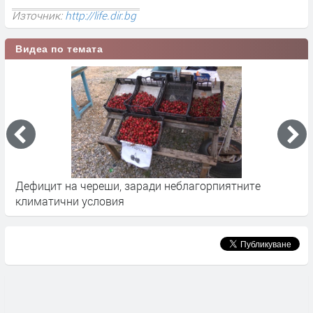
Източник:
http://life.dir.bg
Видеа по темата
Дефицит на череши, заради неблагорпиятните
Ч
климатични условия
а