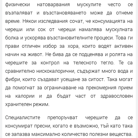
физически натоварвания мускулите често се
възпаляват и възстановяването може да отнеме
време. Някои изследвания сочат, че консумацията на
череши или сок от череши намалява мускулната
болка и ускорява възстановителните процеси. Това ги
прави отличен избор за хора, които водят активен
начин на живот. Не бива да се подценява и ролята на
черешите за контрол на телесното тегло. Те са
сравнително нискокалорични, съдържат много вода и
фибри, които създават усещане за ситост. Така могат
да помогнат за ограничаване на прекомерния прием
на калории и да бъдат част от здравословен
хранителен режим.
Специалистите препоръчват черешите да се
консумират пресни, когато е възможно, тъй като така
се запазва максимално количество полезни вещества.