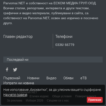
Parvomai.NET е собственост на ЕСКОМ МЕДИА ГРУП ООД.
Всички статии, репортажи, интервюта и други текстови,
преди 1 година
графични и видео материали, публикувани в сайта, са
собственост на Parvomai.NET, освен ако изрично е посочено
ПРЕДЛАГА
Уроци по Математика
друго.
Главен редактор
Телефони
преди 1 година
0336/ 66779
ПРЕДЛАГА
Продавам апартамент - гр.
Първомай
Последвай ни
преди 1 година
Първомай
Новини
Видео
Обяви
еТВ
Изпрати ни новина
ТЪРСИ
Търсим работник
Ние използваме „бисквитки“, за да улесним вашето сърфиране.
© Copyright
Haskovo.NET
Научете повече
.
Пълна версия
Етичен кодекс
Общи условия
Поверителност
Приемам
За реклама
Избори 2026
Свържи се с нас
преди 1 година