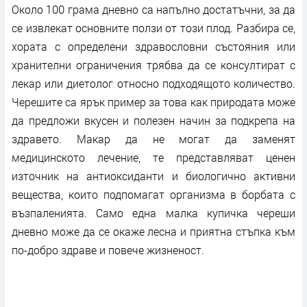
Около 100 грама дневно са напълно достатъчни, за да
се извлекат основните ползи от този плод. Разбира се,
хората с определени здравословни състояния или
хранителни ограничения трябва да се консултират с
лекар или диетолог относно подходящото количество.
Черешите са ярък пример за това как природата може
да предложи вкусен и полезен начин за подкрепа на
здравето. Макар да не могат да заменят
медицинското лечение, те представляват ценен
източник на антиоксиданти и биологично активни
вещества, които подпомагат организма в борбата с
възпаленията. Само една малка купичка череши
дневно може да се окаже лесна и приятна стъпка към
по-добро здраве и повече жизненост.