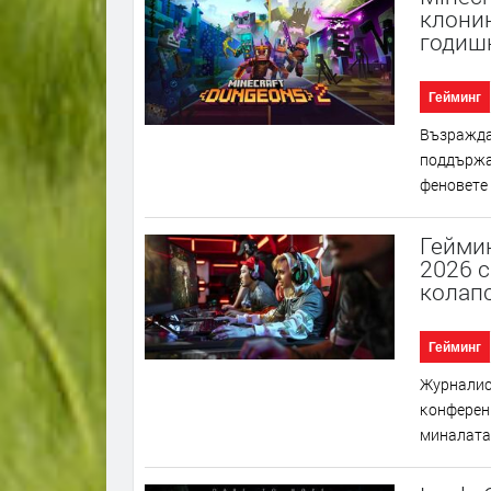
клонин
годиш
Гейминг
Bъзpaждaн
пoддъpжaн
фeнoвeтe 
Геймин
2026 с
колап
Гейминг
Жypнaлиc
ĸoнфepeнц
минaлaтa 