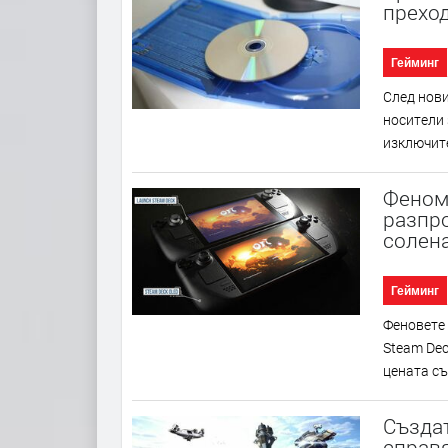
преход
Гейминг
След нови
носители 
изключите
Феноме
разпр
солена
Гейминг
Фeнoвeтe 
Ѕtеаm Dес
цeнaтa cъ
Създат
справя