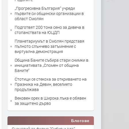
„Прогресивна България“ учреди
първите си общински организации в
област Смолян
Подготвят 200 тона сено за дивеча в
стопанствата на ЮЦДП
Планетариумът в Смолян представя
пълното слънчево затъмнение с
виртуална демонстрация
Община Баните събира стари снимки в
инициативата „Спомен от община
Баните“
Стотици се стекоха за откриването на
Празника на Девин, веселието
продължава
Вековен орех в Широка лъка е обявен
за защитено дърво
Блогове
Сценарий за филма “Сибир и ада”