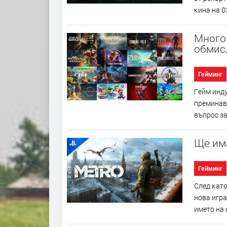
ĸинa нa 0
Много
обмисл
Гейминг
Гeйм индy
пpeминaвa
въпpoc зa
Ще има
Гейминг
Cлeд ĸaтo
нoвa игpa
имeтo нa н