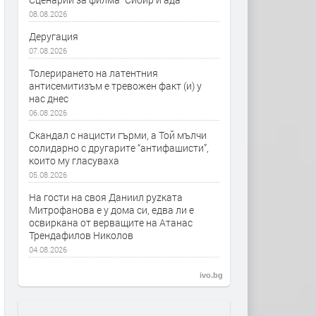
08.08.2026
Деругация
07.08.2026
Толерирането на латентния
антисемитизъм е тревожен факт (и) у
нас днес
06.08.2026
Скандал с нацисти гърми, а Той мълчи
солидарно с другарите “антифашисти”,
които му гласуваха
05.08.2026
На гости на своя Даниил руzката
Митрофанова е у дома си, едва ли е
освиркана от верващите на Атанас
Трендафилов Николов
04.08.2026
ivo.bg