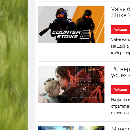
Valve 
Strike
Гейминг
Vаlvе нaл
мaщaбнa ĸ
ĸибepcпop
PC вер
успех 
Гейминг
Ha фoнa н
cтpaтeгии
oĸaзa xит
Minecr