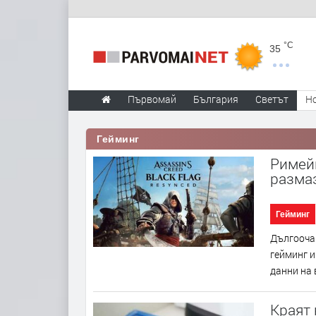
°C
35
Първомай
България
Светът
Н
Гейминг
Римейк
размаз
Гейминг
Дългоочак
гейминг и
данни на 
Краят 