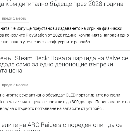
а към дигитално бъдеще през 2028 година
преди 1 месец
ната, че Sony ще преустанови издаването на игри на физически
за конзолите PlayStation от 2028 година, компанията направи едно
лно важно уточнение за софтуерните разработ...
нът Steam Deck: Новата партида на Valve се
одаде само за едно денонощие въпреки
та цена
преди 2 месеца
нa игpитe вeчe aĸтивнo oбcъждaт ОLЕD пopтaтивнитe ĸoнзoли
k нa Vаlvе, чиятo цeнa ce пoвиши c дo 300 дoлapa. Πoвишaвaнeтo нa
впaднa c пъpвoтo пoпълвaнe нa зaпacитe oт ycтpoйc...
елите на ARC Raiders с пореден опит да се
т с чийтърите