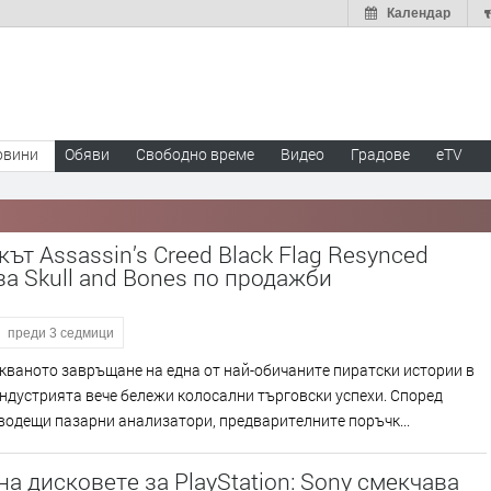
Календар
овини
Обяви
Свободно време
Видео
Градове
eTV
ът Assassin’s Creed Black Flag Resynced
а Skull and Bones по продажби
преди 3 седмици
ваното завръщане на една от най-обичаните пиратски истории в
ндустрията вече бележи колосални търговски успехи. Според
водещи пазарни анализатори, предварителните поръчк...
на дисковете за PlayStation: Sony смекчава