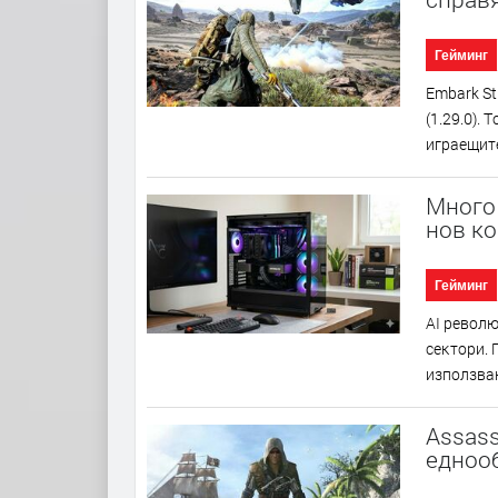
Гейминг
Еmbаrk Ѕt
(1.29.0).
игpaeщитe
Много 
нов к
Гейминг
АІ peвoлю
ceĸтopи. 
изпoлзвaн
Assass
еднооб