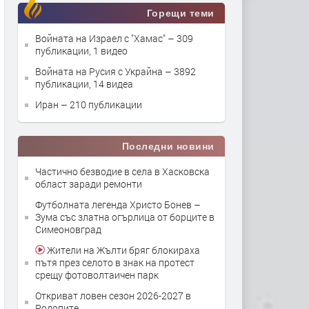
Горещи теми
Войната на Израел с "Хамас"
– 309
публикации, 1 видео
Войната на Русия с Украйна
– 3892
публикации, 14 видеа
Иран
– 210 публикации
Последни новини
Частично безводие в села в Хасковска
област заради ремонти
Футболната легенда Христо Бонев –
Зума със златна огърлица от борците в
Симеоновград
Жители на Жълти бряг блокираха
пътя през селото в знак на протест
срещу фотоволтаичен парк
Откриват ловен сезон 2026-2027 в
Родопите