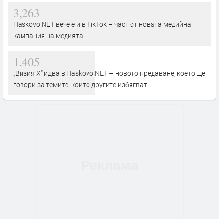
3,263
Haskovo.NET вече е и в TikTok – част от новата медийна
кампания на медията
1,405
„Визия Х“ идва в Haskovo.NET – новото предаване, което ще
говори за темите, които другите избягват