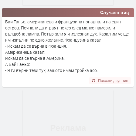
Случаен виц
Бай Ганьо, американеца и французина попаднали на един
остров. Почнали да играят покер след малко намерили
вълшебна лампа. Потъркали я и излезнал дух. Казал им че ще
им изпълни по едно желание. Французина казал:
- Искам да се върна в Франция.
Американеца казал:
Искам да се върна в Америка.
А Бай Ганьо:
- Я ги върни тези тук, защото имам тройка асо.
Покажи друг виц