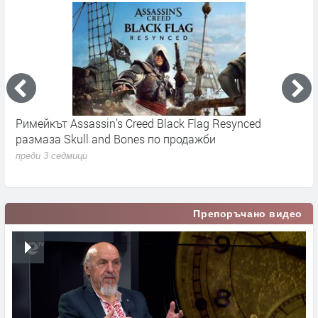
Римейкът Assassin’s Creed Black Flag Resynced
К
размаза Skull and Bones по продажби
п
преди 3 седмици
п
Препоръчано видео