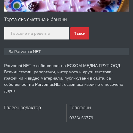
ПРЕДЛАГА
Първи поход "По стъпките на Ангел
Войвода"
Торта със сметана и банани
Търси
преди 1 година
ПРЕДЛАГА
Монтажник на малки детайли за
За Parvomai.NET
медицинската индустрия
Parvomai.NET е собственост на ЕСКОМ МЕДИА ГРУП ООД.
Всички статии, репортажи, интервюта и други текстови,
преди 1 година
графични и видео материали, публикувани в сайта, са
собственост на Parvomai.NET, освен ако изрично е посочено
ПРЕДЛАГА
Уроци по Математика
друго.
Главен редактор
Телефони
преди 1 година
0336/ 66779
ПРЕДЛАГА
Продавам апартамент - гр.