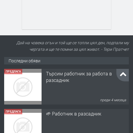
Дай на човека огън и той ще се топли цял ден, подпали му
чергата и ще те помни за цял живот. - Тери Пратчет
Последни обяви
ПРЕДЛАГА
Търсим работник за работа в
разсадник
преди 4 месеца
ПРЕДЛАГА
🌱 Работник в разсадник