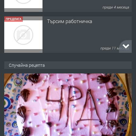
преди 4 месеца
ПРЕДЛАГА
Търсим работничка
преди 11 месеца
ПРЕДЛАГА
Продава употребявани чисти и
Случайна рецепта
запазени матраци за спални.
преди 1 година
ПРЕДЛАГА
Работа за общи работници
преди 1 година