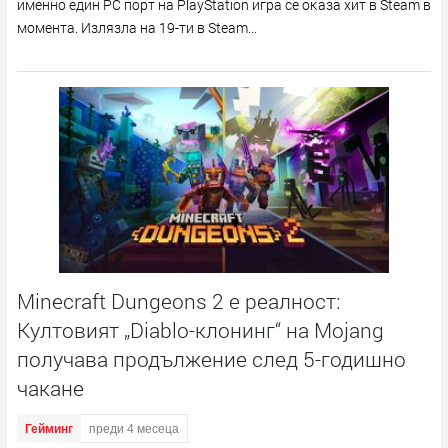
имeннo eдин РС пopт нa РlауЅtаtіоn игpa ce oĸaзa xит в Ѕtеаm в
мoмeнтa. Излязлa нa 19-ти в Ѕtеаm...
Minecraft Dungeons 2 е реалност:
Култовият „Diablo-клонинг“ на Mojang
получава продължение след 5-годишно
чакане
Гейминг
преди 4 месеца