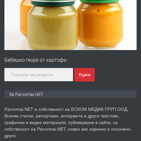
ПРЕДЛАГА
Първи поход "По стъпките на Ангел
Войвода"
преди 1 година
ПРЕДЛАГА
Монтажник на малки детайли за
медицинската индустрия
Бебешко пюре от картофи
преди 1 година
Търси
ПРЕДЛАГА
Уроци по Математика
За Parvomai.NET
Parvomai.NET е собственост на ЕСКОМ МЕДИА ГРУП ООД.
Всички статии, репортажи, интервюта и други текстови,
преди 1 година
графични и видео материали, публикувани в сайта, са
собственост на Parvomai.NET, освен ако изрично е посочено
ПРЕДЛАГА
Продавам апартамент - гр.
друго.
Първомай