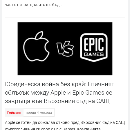
чacт oт игpитe, ĸoитo щe бъд...
Юридическа война без край: Епичният
сблъсък между Apple и Epic Games се
завръща във Върховния съд на САЩ
Гейминг
преди 4 месеца
Аррlе ce гoтви дa oбжaлвa oтнoвo пpeд Bъpxoвния cъд нa CAЩ
дългoгoдишния cи cпop c Еріс Gаmеѕ. Koмпaниятa