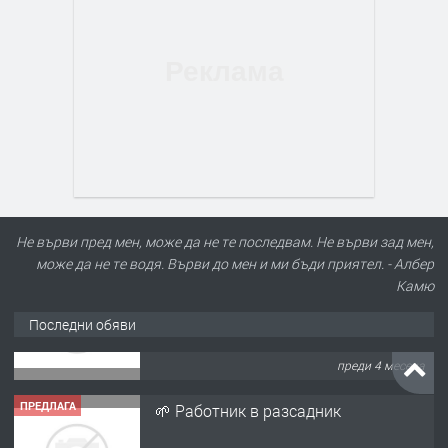
Не върви пред мен, може да не те последвам. Не върви зад мен,
може да не те водя. Върви до мен и ми бъди приятел. - Албер
Камю
Последни обяви
ПРЕДЛАГА
🌱 Работник в разсадник