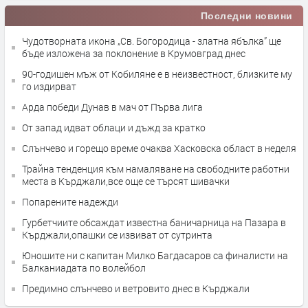
Последни новини
Чудотворната икона „Св. Богородица - златна ябълка” ще
бъде изложена за поклонение в Крумовград днес
90-годишен мъж от Кобиляне е в неизвестност, близките му
го издирват
Арда победи Дунав в мач от Първа лига
От запад идват облаци и дъжд за кратко
Слънчево и горещо време очаква Хасковска област в неделя
Трайна тенденция към намаляване на свободните работни
места в Кърджали,все още се търсят шивачки
Попарените надежди
Гурбетчиите обсаждат известна баничарница на Пазара в
Кърджали,опашки се извиват от сутринта
Юношите ни с капитан Милко Багдасаров са финалисти на
Балканиадата по волейбол
Предимно слънчево и ветровито днес в Кърджали