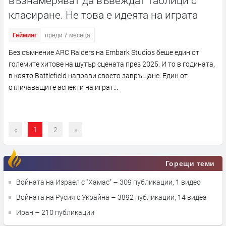
възнамеряват да въвеждат таблици с
класиране. Не това е идеята на играта
Гейминг
преди 7 месеца
Без съмнение ARC Raiders на Embark Studios беше един от
големите хитове на шутър сцената през 2025. И то в годината,
в която Battlefield направи своето завръщане. Един от
отличаващите аспекти на играт...
«
1
2
»
Горещи теми
Войната на Израел с "Хамас"
– 309 публикации, 1 видео
Войната на Русия с Украйна
– 3892 публикации, 14 видеа
Иран
– 210 публикации