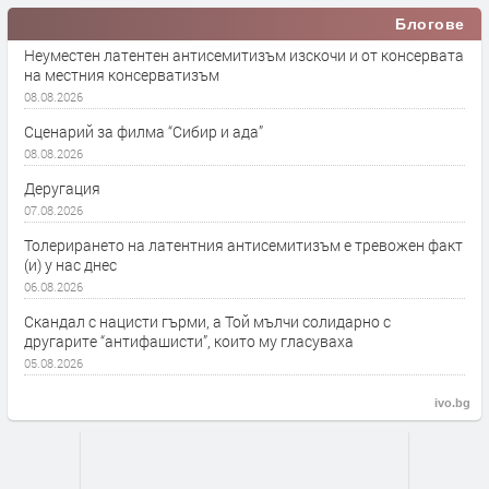
Блогове
Неуместен латентен антисемитизъм изскочи и от консервата
на местния консерватизъм
08.08.2026
Сценарий за филма “Сибир и ада”
08.08.2026
Деругация
07.08.2026
Толерирането на латентния антисемитизъм е тревожен факт
(и) у нас днес
06.08.2026
Скандал с нацисти гърми, а Той мълчи солидарно с
другарите “антифашисти”, които му гласуваха
05.08.2026
ivo.bg