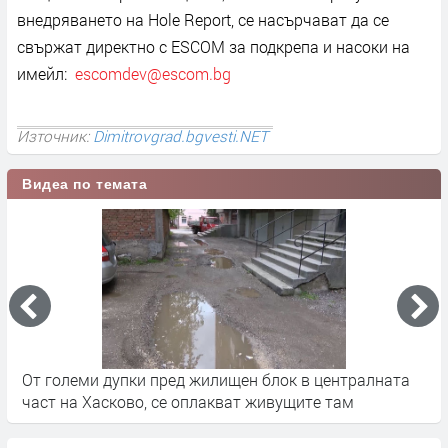
внедряването на Hole Report, се насърчават да се
свържат директно с ESCOM за подкрепа и насоки на
имейл:
escomdev@escom.bg
Източник:
Dimitrovgrad.bgvesti.NET
Видеа по темата
ната
Кърпенето върви...защо не се асфалтира цялостно.