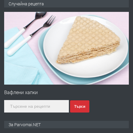
Работа за общи работници
Случайна рецепта
преди 1 година
ПРЕДЛАГА
Първи поход "По стъпките на Ангел
Войвода"
преди 1 година
ПРЕДЛАГА
Монтажник на малки детайли за
медицинската индустрия
Вафлени хапки
Търси
преди 1 година
ПРЕДЛАГА
Уроци по Математика
За Parvomai.NET