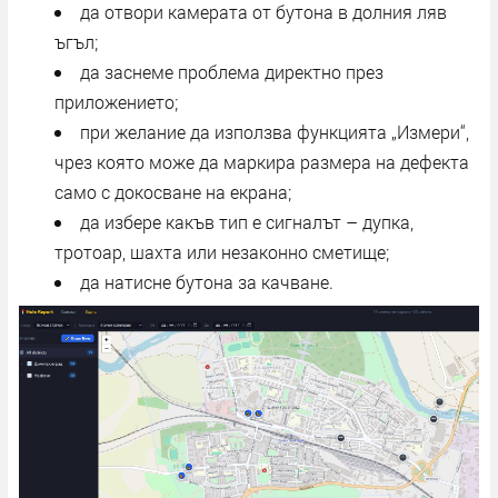
да отвори камерата от бутона в долния ляв
ъгъл;
да заснеме проблема директно през
приложението;
при желание да използва функцията „Измери“,
чрез която може да маркира размера на дефекта
само с докосване на екрана;
да избере какъв тип е сигналът – дупка,
тротоар, шахта или незаконно сметище;
да натисне бутона за качване.