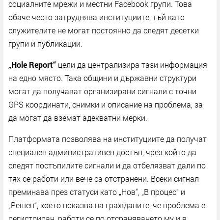
социалните мрежи и местни Facebook групи. Това
обаче често затруднява институциите, тъй като
служителите не могат постоянно да следят десетки
групи и публикации.
„Hole Report“
цели да централизира тази информация
на едно място. Така общини и държавни структури
могат да получават организирани сигнали с точни
GPS координати, снимки и описание на проблема, за
да могат да вземат адекватни мерки.
Платформата позволява на институциите да получат
специален административен достъп, чрез който да
следят постъпилите сигнали и да отбелязват дали по
тях се работи или вече са отстранени. Всеки сигнал
преминава през статуси като „Нов“, „В процес“ и
„Решен“, което показва на гражданите, че проблема е
регистриран, работи се по отсраняването му и в