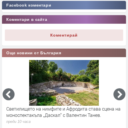
Facebook коментари
Коментари в сайта
Коментирай
Още новини от България
на на
Димитровград отново стана бригадирска столица п
повод 80 години от организираното бригадирско
движение
преди 1 ден