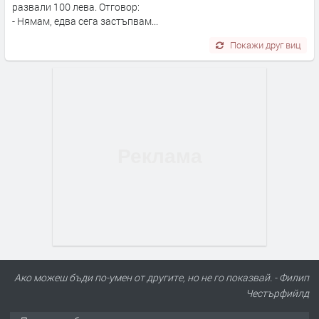
развали 100 лева. Отговор:
- Нямам, едва сега застъпвам...
Покажи друг виц
Ако можеш бъди по-умен от другите, но не го показвай. - Филип
Честърфийлд