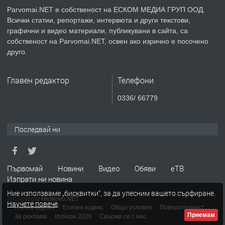
Parvomai.NET е собственост на ЕСКОМ МЕДИА ГРУП ООД.
Всички статии, репортажи, интервюта и други текстови,
преди 1 година
графични и видео материали, публикувани в сайта, са
собственост на Parvomai.NET, освен ако изрично е посочено
ПРЕДЛАГА
Продавам апартамент - гр.
друго.
Първомай
Главен редактор
Телефони
преди 1 година
0336/ 66779
ТЪРСИ
Търсим работник
Последвай ни
преди 1 година
Първомай
Новини
Видео
Обяви
еТВ
Изпрати ни новина
ПРЕДЛАГА
Търсим работник за работа в
Ние използваме „бисквитки“, за да улесним вашето сърфиране.
разсадник
© Copyright
Haskovo.NET
Научете повече
.
Пълна версия
Етичен кодекс
Общи условия
Поверителност
Приемам
За реклама
Избори 2026
Свържи се с нас