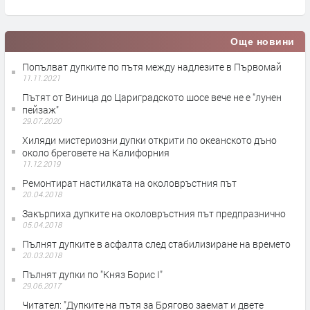
Още новини
Попълват дупките по пътя между надлезите в Първомай
11.11.2021
Пътят от Виница до Цариградското шосе вече не е "лунен
пейзаж"
29.07.2020
Хиляди мистериозни дупки открити по океанското дъно
около бреговете на Калифорния
11.12.2019
Ремонтират настилката на околовръстния път
20.04.2018
Закърпиха дупките на околовръстния път предпразнично
05.04.2018
Пълнят дупките в асфалта след стабилизиране на времето
20.03.2018
Пълнят дупки по "Княз Борис I"
29.06.2017
Читател: "Дупките на пътя за Брягово заемат и двете