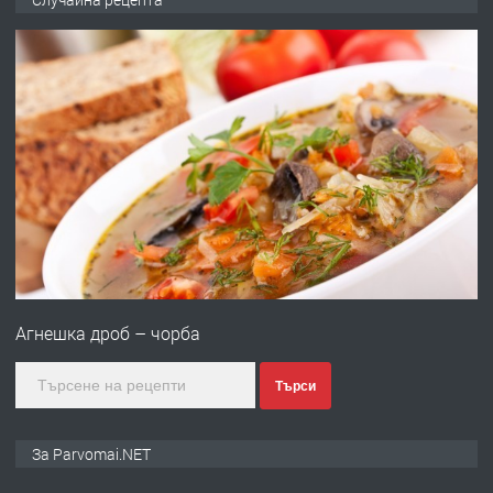
запазени матраци за спални.
преди 1 година
ПРЕДЛАГА
Работа за общи работници
преди 1 година
ПРЕДЛАГА
Първи поход "По стъпките на Ангел
Войвода"
Агнешка дроб – чорба
преди 1 година
Търси
ПРЕДЛАГА
Монтажник на малки детайли за
За Parvomai.NET
медицинската индустрия