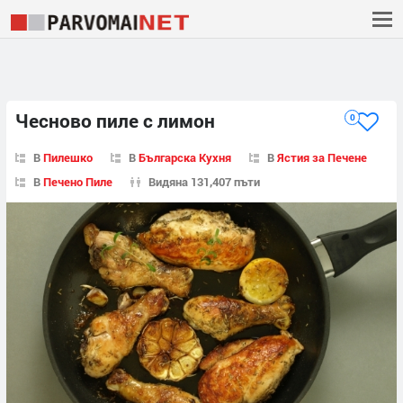
Чесново пиле с лимон
0
В
Пилешко
В
Българска Кухня
В
Ястия за Печене
В
Печено Пиле
Видяна 131,407 пъти