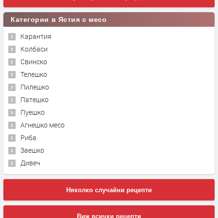
Категории в Ястия с месо
Карантия
Колбаси
Свинско
Телешко
Пилешко
Патешко
Пуешко
Агнешко месо
Риба
Заешко
Дивеч
Няколко случайни рецепти
Виж всички рецепти