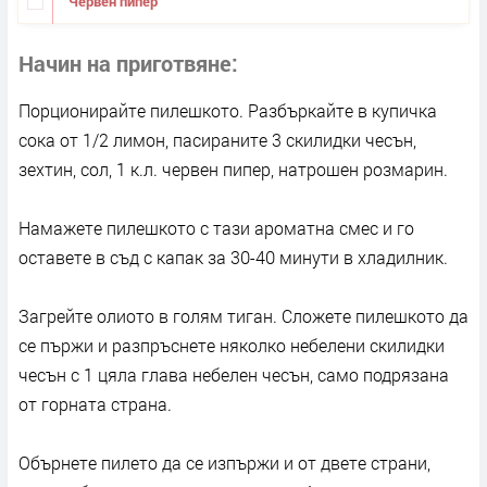
Червен пипер
Начин на приготвяне
Порционирайте пилешкото. Разбъркайте в купичка
сока от 1/2 лимон, пасираните 3 скилидки чесън,
зехтин, сол, 1 к.л. червен пипер, натрошен розмарин.
Намажете пилешкото с тази ароматна смес и го
оставете в съд с капак за 30-40 минути в хладилник.
Загрейте олиото в голям тиган. Сложете пилешкото да
се пържи и разпръснете няколко небелени скилидки
чесън с 1 цяла глава небелен чесън, само подрязана
от горната страна.
Обърнете пилето да се изпържи и от двете страни,