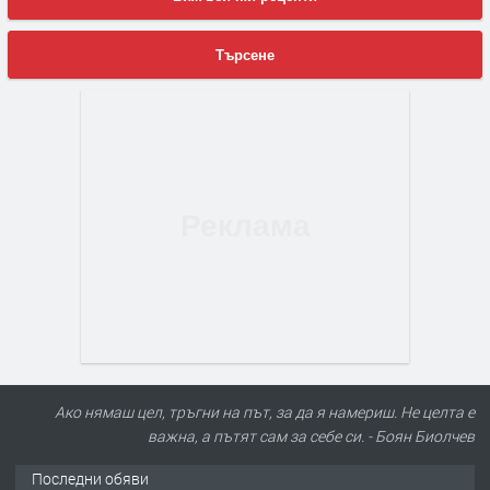
Търсене
Ако нямаш цел, тръгни на път, за да я намериш. Не целта е
важна, а пътят сам за себе си. - Боян Биолчев
Последни обяви