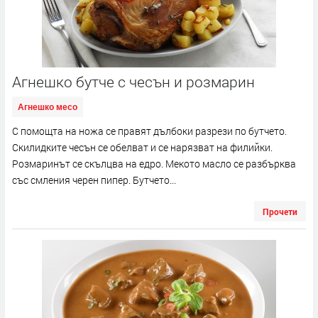
Агнешко бутче с чесън и розмарин
Агнешко месо
С помощта на ножа се правят дълбоки разрези по бутчето.
Скилидките чесън се обелват и се нарязват на филийки.
Розмаринът се скълцва на едро. Мекото масло се разбърква
със смления черен пипер. Бутчето...
Прочети