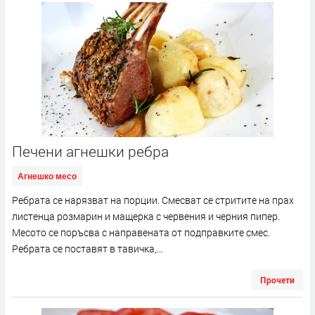
Печени агнешки ребра
Агнешко месо
Ребрата се нарязват на порции. Смесват се стритите на прах
листенца розмарин и мащерка с червения и черния пипер.
Месото се поръсва с направената от подправките смес.
Ребрата се поставят в тавичка,...
Прочети