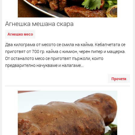
Агнешка мешана скара
Агнешко месо
Два килограма от месото се смила на кайма. Кебапчетата се
приготвят от 700 гр. кайма с кимион, черен пипер и мащерка.
От останалото месо се приготвят пържоли, които
предварително начукваме и налагаме...
Прочети