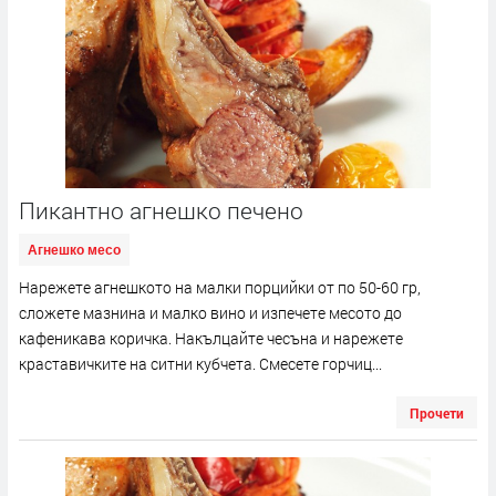
Пикантно агнешко печено
Агнешко месо
Нарежете агнешкото на малки порцийки от по 50-60 гр,
сложете мазнина и малко вино и изпeчете месото до
кафеникава коричка. Накълцайте чесъна и нарежете
краставичките на ситни кубчета. Смесете горчиц...
Прочети