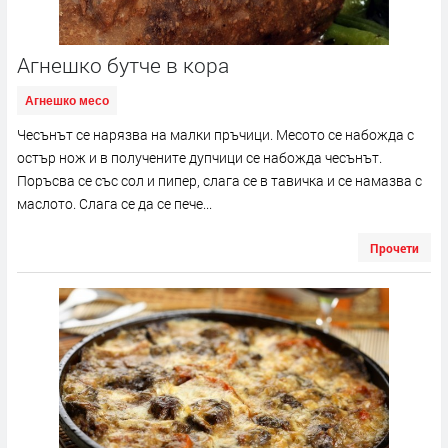
Агнешко бутче в кора
Агнешко месо
Чесънът се нарязва на малки пръчици. Месото се набожда с
остър нож и в получените дупчици се набожда чесънът.
Поръсва се със сол и пипер, слага се в тавичка и се намазва с
маслото. Слага се да се пече...
Прочети