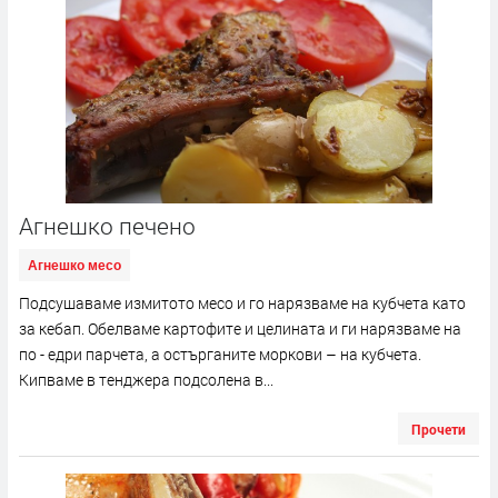
Агнешко печено
Агнешко месо
Подсушаваме измитото месо и го нарязваме на кубчета като
за кебап. Обелваме картофите и целината и ги нарязваме на
по - едри парчета, а остърганите моркови – на кубчета.
Кипваме в тенджера подсолена в...
Прочети