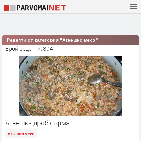
Рецепти от категория "Агнешко месо"
Брой рецепти: 304
Агнешка дроб сърма
Агнешко месо