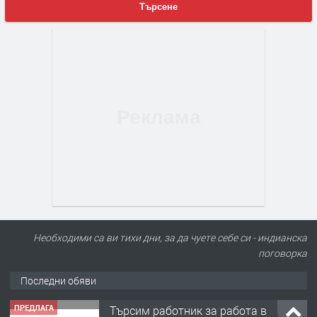
Търсене
ПРЕДЛАГА
Търсим работник за работа в
разсадник
Необходими са ви тихи дни, за да чуете себе си - индианска
поговорка
Последни обяви
преди 4 месеца
ПРЕДЛАГА
🌱 Работник в разсадник