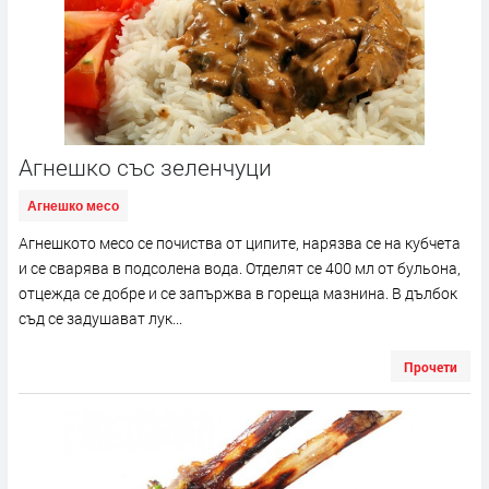
Агнешко със зеленчуци
Агнешко месо
Агнешкото месо се почиства от ципите, нарязва се на кубчета
и се сварява в подсолена вода. Отделят се 400 мл от бульона,
отцежда се добре и се запържва в гореща мазнина. В дълбок
съд се задушават лук...
Прочети