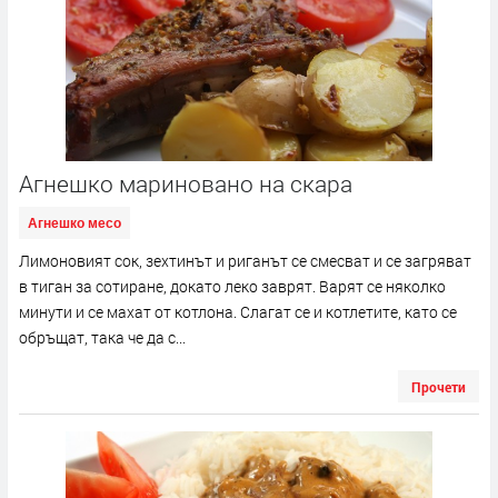
Агнешко мариновано на скара
Агнешко месо
Лимоновият сок, зехтинът и риганът се смесват и се загряват
в тиган за сотиране, докато леко заврят. Варят се няколко
минути и се махат от котлона. Слагат се и котлетите, като се
обръщат, така че да с...
Прочети