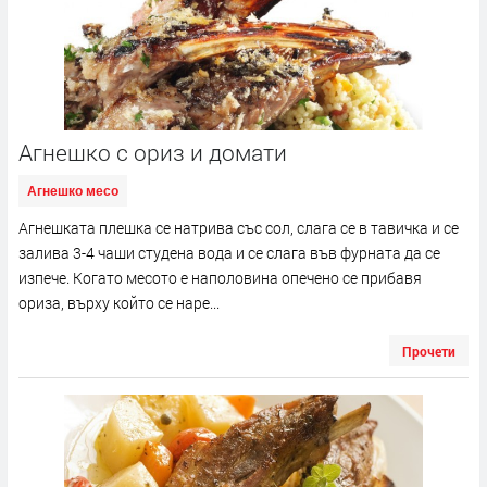
Агнешко с ориз и домати
Агнешко месо
Агнешката плешка се натрива със сол, слага се в тавичка и се
залива 3-4 чаши студена вода и се слага във фурната да се
изпече. Когато месото е наполовина опечено се прибавя
ориза, върху който се наре...
Прочети