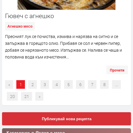
Гювеч с агнешко
Агнешко месо
Пресният лук се почиства, измива и нарязва на ситно и се
запържва в горещото олио. Прибавя се сол и червен пипер,
добавя се нарязаното месо. Изпържва се. Налива се чаша и
половина вода към изчистения...
Прочети
«
1
2
3
4
5
6
7
8
...
20
21
»
Публикувай нова рецепта
Категории в Ястия с месо