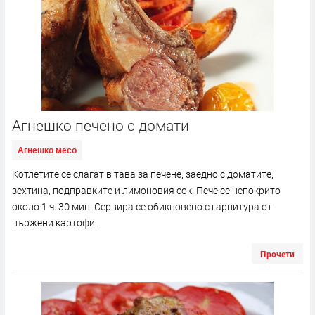
Агнешко печено с домати
Агнешко месо
Котлетите се слагат в тава за печене, заедно с доматите,
зехтина, подправките и лимоновия сок. Пече се непокрито
около 1 ч. 30 мин. Сервира се обикновено с гарнитура от
пържени картофи.
Прочети