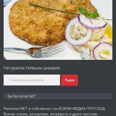
преди 1 година
ПРЕДЛАГА
Първи поход "По стъпките на Ангел
Войвода"
преди 1 година
ПРЕДЛАГА
Монтажник на малки детайли за
медицинската индустрия
Натурални телешки шницели
Търси
преди 1 година
ПРЕДЛАГА
Уроци по Математика
За Parvomai.NET
Parvomai.NET е собственост на ЕСКОМ МЕДИА ГРУП ООД.
Всички статии, репортажи, интервюта и други текстови,
преди 1 година