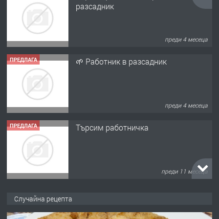
преди 4 месеца
ПРЕДЛАГА
Търсим работничка
преди 11 месеца
ПРЕДЛАГА
Продава употребявани чисти и
запазени матраци за спални.
преди 1 година
ПРЕДЛАГА
Работа за общи работници
Случайна рецепта