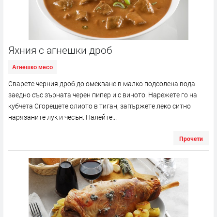
Яхния с агнешки дроб
Агнешко месо
Сварете черния дроб до омекване в малко подсолена вода
заедно със зърната черен пипер и с виното. Нарежете го на
кубчета Сгорещете олиото в тиган, запържете леко ситно
нарязаните лук и чесън. Налейте...
Прочети