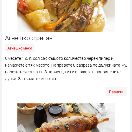
Агнешко с риган
Агнешко месо
Смесете 1 с. л. сол със същото количество черен пипер и
намажете с тях месото. Направете 8 разреза по дължината му,
нарежете чесъна на 8 парченца и ги сложете в направените
дупки. Запържете месото с...
Прочети