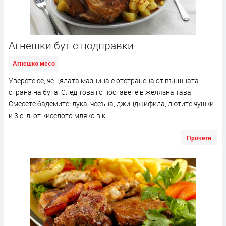
Агнешки бут с подправки
Агнешко месо
Уверете се, че цялата мазнина е отстранена от външната
страна на бута. След това го поставете в желязна тава.
Смесете бадемите, лука, чесъна, джинджифила, лютите чушки
и 3 с. л. от киселото мляко в к...
Прочети