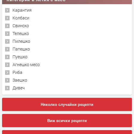
Карантия
Колбаси
Свинско
Телешко
Пилешко
Патешко
Пуешко
Агнешко месо
Риба
Заешко
Дивеч
Няколко случайни рецепти
Виж всички рецепти