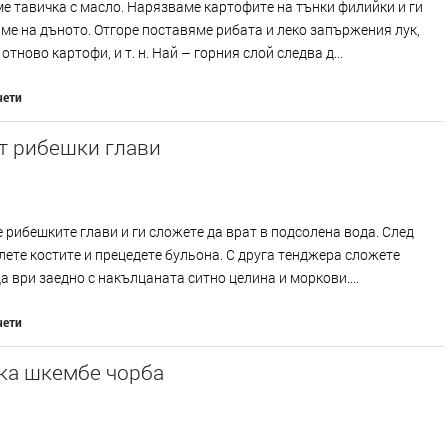
 тавичка с масло. Нарязваме картофите на тънки филийки и ги
е на дъното. Отгоре поставяме рибата и леко запържения лук,
отново картофи, и т. н. Най – горния слой следва д...
чети
т рибешки глави
 рибешките глави и ги сложете да врат в подсолена вода. След
лете костите и прецедете бульона. С друга тенджера сложете
а ври заедно с накълцаната ситно целина и моркови....
чети
ка шкембе чорба