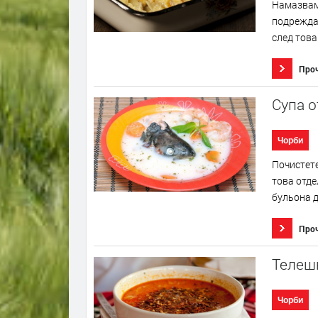
Намазваме
подреждам
след това 
Про
Супа о
Чорби
Почистете
това отде
бульона д
Про
Телеш
Чорби