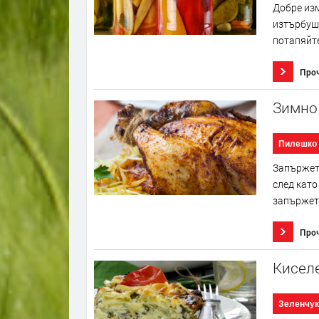
Добре изм
изтърбушв
потапяйте
Про
Зимно 
Пилешко
Запържете
след като
запържете
Про
Киселе
Зеленчук