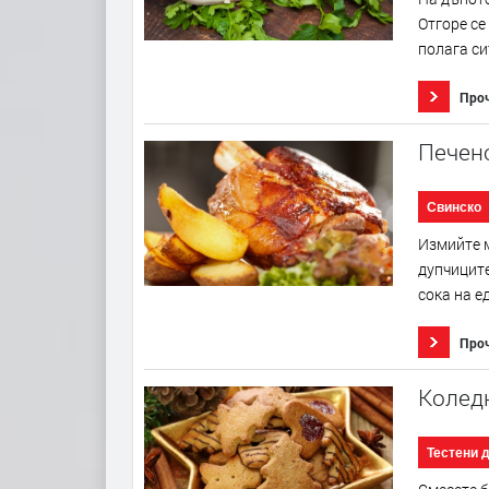
Отгоре се
полага си
Про
Печено
Свинско
Измийте м
дупчиците
сока на е
Про
Колед
Тестени 