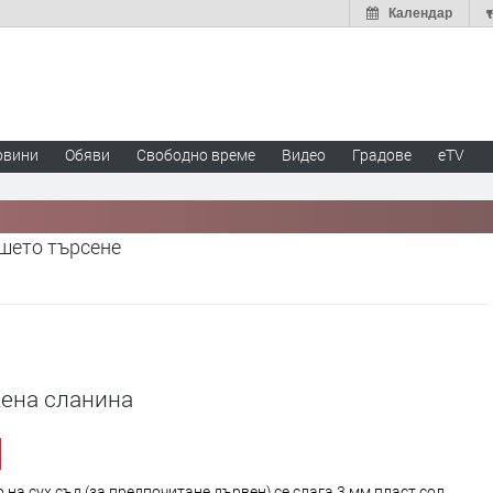
Календар
овини
Обяви
Свободно време
Видео
Градове
eTV
ашето търсене
ена сланина
 на сух съд (за предпочитане дървен) се слага 3 мм пласт сол.