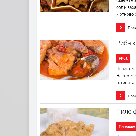
Смесете б
сол и зах
и отново 
Про
Риба 
Риба
Почистете
Нарежете
готовата 
Про
Пиле 
Пилешко