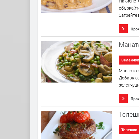
Накиснете
объркайте
Загрейте 
Про
Маната
Зеленчук
Маслото с
Добавя се
зеленчуци
Про
Телеш
Телешко