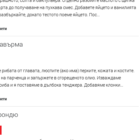
рашното, солта и бакпулвера. Отделно разбийте маслото с щипка
арта до получаване на пухкава смес. Добавете яйцето и ванилията
разбъркайте, докато тестото поеме яйцето. Пос...
чети
кавърма
 рибата от главата, люспите (ако има) перките, кожата и костите.
 на парченца и запържете в сгорещеното олио. Изваждаме
риба и я поставяме в дълбока тенджера. Добавяме клонки...
чети
фондю