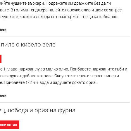
ийте чушките върхари. Подрежете им дръжките без да ги
ате. В голяма тенджера налейте повечко олио и щом се загрее,
 чушките, колкото леко да се позапържат - нещо като бланш...
чети
пиле с кисело зеле
 1 глава нарязан лук в малко олио. Прибавете нарязаните гъби и
 се задушат добавете ориза. Оквусете с черен и червен пипер и
. Прибавете 1/2 ч.ч. вода и задушете докато ориз...
чети
ц, лобода и ориз на фурна
ови ястия