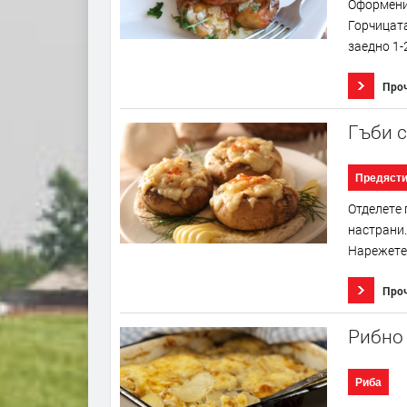
Оформенит
Горчицата
заедно 1-
Про
Гъби 
Предяст
Отделете 
настрани.
Нарежете 
Про
Рибно
Риба