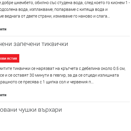
добре шкембето, обилно със студена вода, след което го киснем 1 -
подсолена вода, изплакваме, попарваме с кипяща вода и
е веднага от двете страни, измиваме го наново и слага...
чети
чени запечени тиквички
ови ястия
итите тиквички се нарязват на кръгчета с дебелина около 0.5 см,
се и се оставят 30 минути в гевгир, за да се отцеди излишната
Брашното се пресява с 1 щипка сол и червения п...
чети
овани чушки върхари