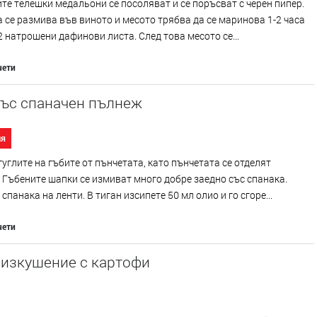
е телешки медальони се посоляват и се поръсват с черен пипер.
 се размива във виното и месото трябва да се маринова 1-2 часа
2 натрошени дафинови листа. След това месото се...
чети
със спаначен пълнеж
ия
гуглите на гъбите от пънчетата, като пънчетата се отделят
 Гъбените шапки се измиват много добре заедно със спанака.
спанака на ленти. В тиган изсипете 50 мл олио и го сгоре...
чети
 изкушение с картофи