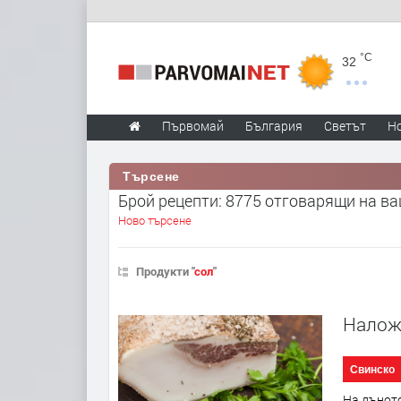
°C
32
Първомай
България
Светът
Н
Търсене
Брой рецепти: 8775 отговарящи на в
Ново търсене
Продукти "
сол
"
Налож
Свинско
На дъното