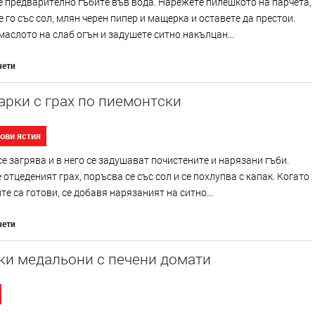
 предварително гъбите във вода. Нарежете пилешкото на парчета,
 го със сол, млян черен пипер и мащерка и оставете да престои.
маслото на слаб огън и задушете ситно накълцан...
чети
рки с грах по пиемонтски
ови ястия
е загрява и в него се задушават почистените и нарязани гъби.
 отцеденият грах, поръсва се със сол и се похлупва с капак. Когато
те са готови, се добавя нарязаният на ситно...
чети
ки медальони с печени домати