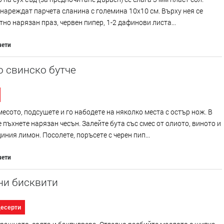
 нареждат парчета сланина с големина 10х10 см. Върху нея се
тно нарязан праз, червен пипер, 1-2 дафинови листа...
чети
 свинско бутче
есото, подсушете и го набодете на няколко места с остър нож. В
 пъхнете нарязан чесън. Залейте бута със смес от олиото, виното и
диния лимон. Посолете, поръсете с черен пип...
чети
ни бисквити
десерти