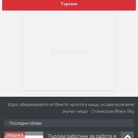
Търсене
Хора, обединявайте се! Вижте: нулата е нищо, но две нули вече
значат нещо. - Станислав Йежи Лец
ПРЕДЛАГА
Търсим работник за работа в
Последни обяви
разсадник