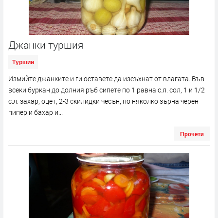
Джанки туршия
Туршии
Измийте джанките и ги оставете да изсъхнат от влагата. Във
всеки буркан до долния ръб сипете по 1 равна с.л. сол, 1 и 1/2
с.л. захар, оцет, 2-3 скилидки чесън, по няколко зърна черен
пипер и бахар и...
Прочети