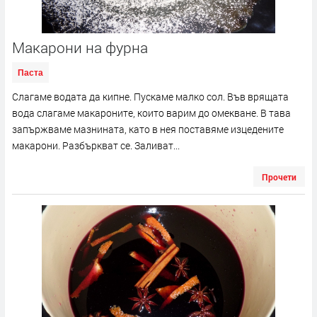
Макарони на фурна
Паста
Слагаме водата да кипне. Пускаме малко сол. Във врящата
вода слагаме макароните, които варим до омекване. В тава
запържваме мазнината, като в нея поставяме изцедените
макарони. Разбъркват се. Заливат...
Прочети