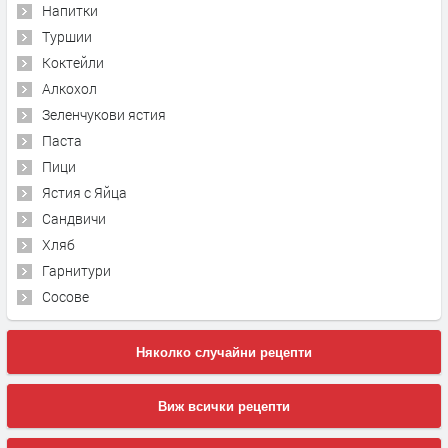
Напитки
Туршии
Коктейли
Алкохол
Зеленчукови ястия
Паста
Пици
Ястия с Яйца
Сандвичи
Хляб
Гарнитури
Сосове
Няколко случайни рецепти
Виж всички рецепти