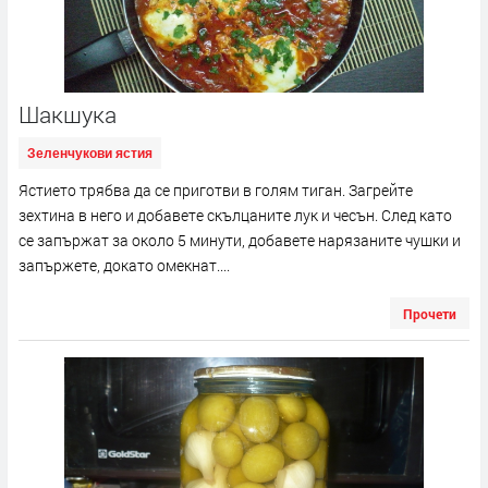
Шакшука
Зеленчукови ястия
Ястието трябва да се приготви в голям тиган. Загрейте
зехтина в него и добавете скълцаните лук и чесън. След като
се запържат за около 5 минути, добавете нарязаните чушки и
запържете, докато омекнат....
Прочети