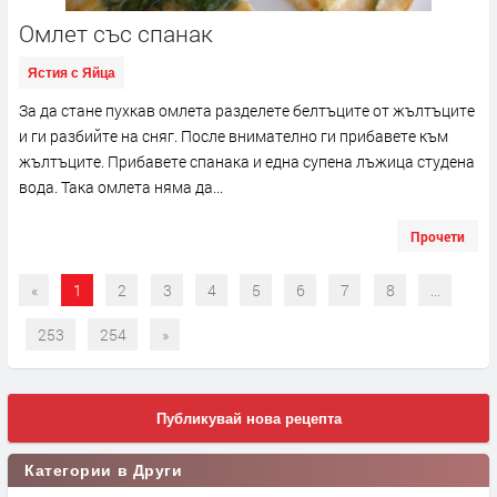
Омлет със спанак
Ястия с Яйца
За да стане пухкав омлета разделете белтъците от жълтъците
и ги разбийте на сняг. После внимателно ги прибавете към
жълтъците. Прибавете спанака и една супена лъжица студена
вода. Така омлета няма да...
Прочети
«
1
2
3
4
5
6
7
8
...
253
254
»
Публикувай нова рецепта
Категории в Други