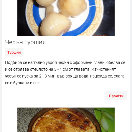
Чесън туршия
Туршии
Подбира се напълно узрял чесън с оформени глави, обелва се
и се отрязва стеблото на 3 - 4 см от главата. Изчистеният
чесън се пуска за 2 - 3 мин. във вряща вода, изцежда се, слага
се в буркани и се з...
Прочети