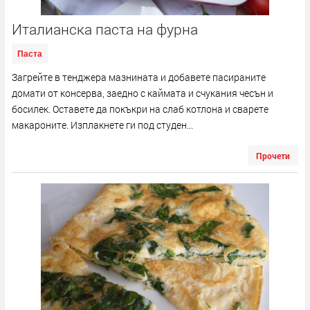
Италианска паста на фурна
Паста
Загрейте в тенджера мазнината и добавете пасираните
домати от консерва, заедно с каймата и счукания чесън и
босилек. Оставете да покъкри на слаб котлона и сварете
макароните. Изплакнете ги под студен...
Прочети