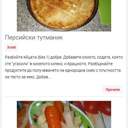
Персийски тутманик
Хляб
Разбийте яйцата (без 1) добре. Добавете олиото, содата, която
сте "угасили" в киселото мляко, и брашното. Разбъркайте
продуктите до получаването на еднородна смес с плътността
на тесто за кекс. Добав...
Прочети