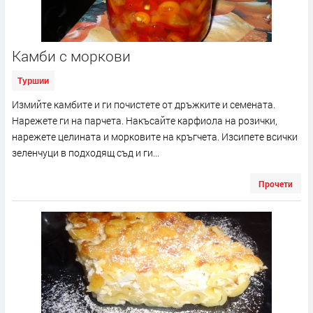
Камби с моркови
Туршии
Измийте камбите и ги почистете от дръжките и семената.
Нарежете ги на парчета. Накъсайте карфиола на розички,
нарежете целината и морковите на кръгчета. Изсипете всички
зеленчуци в подходящ съд и ги...
Прочети