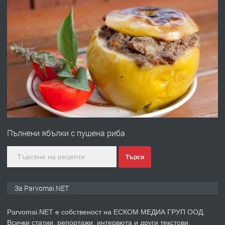
ПРЕДЛАГА
Работа за общи работници
преди 1 година
ПРЕДЛАГА
Първи поход "По стъпките на Ангел
Войвода"
преди 1 година
Пълнени ябълки с пушена риба
ПРЕДЛАГА
Монтажник на малки детайли за
Търси
медицинската индустрия
За Parvomai.NET
преди 1 година
Parvomai.NET е собственост на ЕСКОМ МЕДИА ГРУП ООД.
ПРЕДЛАГА
Уроци по Математика
Всички статии, репортажи, интервюта и други текстови,