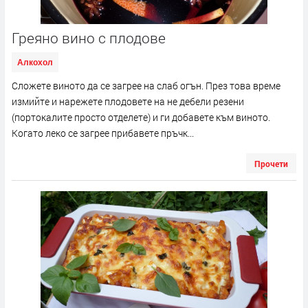
Греяно вино с плодове
Алкохол
Сложете виното да се загрее на слаб огън. През това време
измийте и нарежете плодовете на не дебели резени
(портокалите просто отделете) и ги добавете към виното.
Когато леко се загрее прибавете пръчк...
Прочети