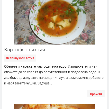
Картофена яхния
Зеленчукови ястия
Обелете и нарежете картофите на едро. Изплакнете ги и ги
сложете да се сварят до полуготовност в подсолена вода. В
дълбок съд задушете накълцания лук, а щом омекне добавете
и нарязаните чушки. Задуша...
Прочети