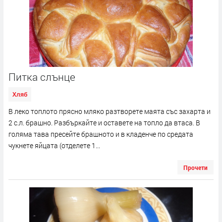
Питка слънце
Хляб
В леко топлото прясно мляко разтворете маята със захарта и
2 с.л. брашно. Разбъркайте и оставете на топло да втаса. В
голяма тава пресейте брашното и в кладенче по средата
чукнете яйцата (отделете 1...
Прочети