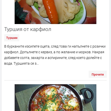
Туршия от карфиол
Туршии
В бурканите изсипете оцета, след това ги напълнете с розички
карфиол. Допълнете с кервиз, а по желание и морков. Накрая
добавете солта, захарта и аспирините, след което долейте с
вода. Туршията се з...
Прочети