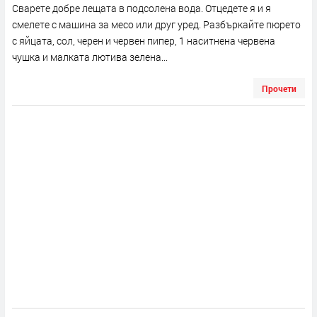
Сварете добре лещата в подсолена вода. Отцедете я и я
смелете с машина за месо или друг уред. Разбъркайте пюрето
с яйцата, сол, черен и червен пипер, 1 наситнена червена
чушка и малката лютива зелена...
Прочети