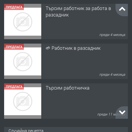
преди 4 месеца
ПРЕДЛАГА
🌱 Работник в разсадник
преди 4 месеца
ПРЕДЛАГА
Търсим работничка
преди 11 месеца
ПРЕДЛАГА
Продава употребявани чисти и
запазени матраци за спални.
преди 1 година
Случайна рецепта