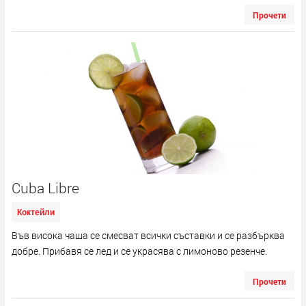
Прочети
Cuba Libre
Коктейли
Във висока чаша се смесват всички съставки и се разбърква
добре. Прибавя се лед и се украсява с лимоново резенче.
Прочети