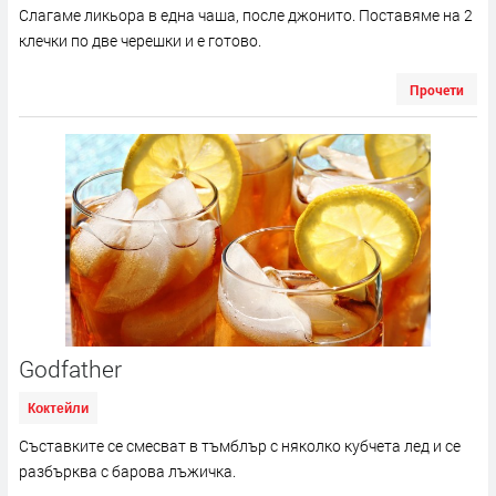
Слагаме ликьора в една чаша, после джонито. Поставяме на 2
клечки по две черешки и е готово.
Прочети
Godfather
Коктейли
Съставките се смесват в тъмблър с няколко кубчета лед и се
разбърква с барова лъжичка.