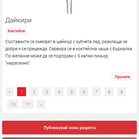
Дайкири
Коктейли
Съставките се смесват в шейкър с кубчета лед, разклаща се
добре и се прецежда. Сервира се в коктейлна чаша с бъркалка.
По желание може да се подправи с 5 капки ликьор
"мараскино".
Прочети
«
1
2
3
4
5
6
7
8
9
10
11
»
Публикувай нова рецепта