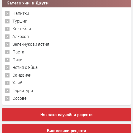
Категории в Други
Напитки
Туршии
Коктейли
Алкохол
Зеленчукови ястия
Паста
Пици
Ястия с Яйца
Сандвичи
Хляб
Гарнитури
Сосове
Няколко случайни рецепти
Виж всички рецепти