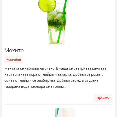
Мохито
Коктейли
Ментата се нарязва на ситно. В чаша се разтриват ментата,
настърганата кора от лайма и захарта. Добавя се ромът,
сокът от лайм и се разбърква. Добавя се лед и студена
газирана вода. сервира се в голям...
Прочети