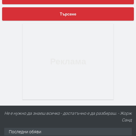
Търсене
Не е нужно да знаеш всичко - достатъчно е да разбираш. - Жорж
ПРЕДЛАГА
Търсим работник за работа в
Санд
разсадник
Последни обяви