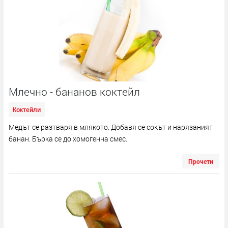
Млечно - бананов коктейл
Коктейли
Медът се разтваря в млякото. Добавя се сокът и нарязаният
банан. Бърка се до хомогенна смес.
Прочети