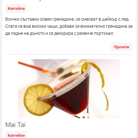
Коктейли
Всички съставки освен гренадина, се смесват в шейкър с лед.
Слага се във високи чаши, добавя се внимателно гренадина за
да падне на дъното и се декорира с резенче портокал.
Прочети
Mai Tai
Коктейли