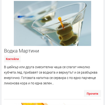
Водка Мартини
Коктейли
В шейкър или друга смесителна чаша се слагат няколко
кубчета лед, прибавят се водката и вермутът и се разбърква
енергично. Готовата напитка се сервира с по едно парченце
лимонова кора и по една зелен...
Прочети