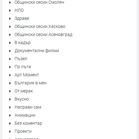
Общински сесии Смолян
НЛО
Здраве
Общински сесии Хасково
Общински сесии Асеновград
В кадър
Документални филми
Пъзел
По пътя
Арт Момент
България в мен
От мерак
Вкусно
Направи сам
Анимации
Без коментар
Проекти