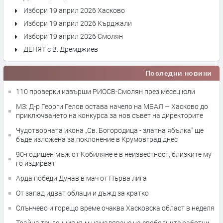
Избори 19 април 2026 Хасково
Избори 19 април 2026 Кърджали
Избори 19 април 2026 Смолян
ДЕНЯТ с В. Дремджиев
Последни новини
110 проверки извърши РИОСВ-Смолян през месец юли
МЗ: Д-р Георги Гелов остава начело на МБАЛ – Хасково до
приключването на конкурса за нов съвет на директорите
Чудотворната икона „Св. Богородица - златна ябълка” ще
бъде изложена за поклонение в Крумовград днес
90-годишен мъж от Кобиляне е в неизвестност, близките му
го издирват
Арда победи Дунав в мач от Първа лига
От запад идват облаци и дъжд за кратко
Слънчево и горещо време очаква Хасковска област в неделя
Трайна тенденция към намаляване на свободните работни