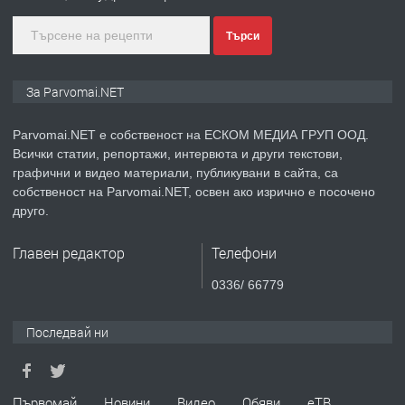
преди 1 година
Търси
ПРЕДЛАГА
Уроци по Математика
За Parvomai.NET
Parvomai.NET е собственост на ЕСКОМ МЕДИА ГРУП ООД.
Всички статии, репортажи, интервюта и други текстови,
преди 1 година
графични и видео материали, публикувани в сайта, са
собственост на Parvomai.NET, освен ако изрично е посочено
ПРЕДЛАГА
Продавам апартамент - гр.
друго.
Първомай
Главен редактор
Телефони
преди 1 година
0336/ 66779
ТЪРСИ
Търсим работник
Последвай ни
преди 1 година
Първомай
Новини
Видео
Обяви
еТВ