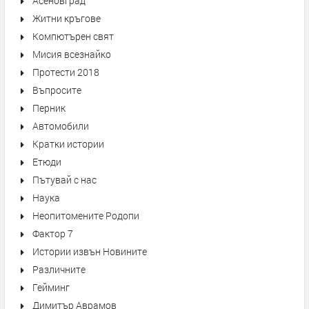
Асеновград
Житни кръгове
Компютърен свят
Мисия всезнайко
Протести 2018
Въпросите
Перник
Автомобили
Кратки истории
Етюди
Пътувай с нас
Наука
Неопитомените Родопи
Фактор 7
Истории извън Новините
Различните
Гейминг
Димитър Аврамов