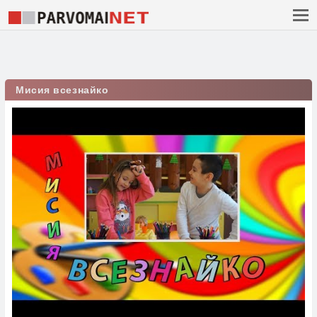
Мисия всезнайко