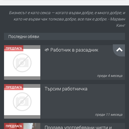
Бизнесът е като секса — когато върви добре, е много добре; и
като не върви чак толкова добре, все пак е добре. - Марвин
Кинг
Последни обяви
ПРЕДЛАГА
🌱 Работник в разсадник
преди 4 месеца
ПРЕДЛАГА
Търсим работничка
преди 11 месеца
ПРЕДЛАГА
Продава употребявани чисти и