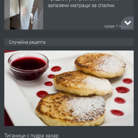
запазени матраци за спални.
преди 1 година
ПРЕДЛАГА
Работа за общи работници
Случайна рецепта
преди 1 година
ПРЕДЛАГА
Първи поход "По стъпките на Ангел
Войвода"
преди 1 година
ПРЕДЛАГА
Монтажник на малки детайли за
медицинската индустрия
Тиганици с пудра захар