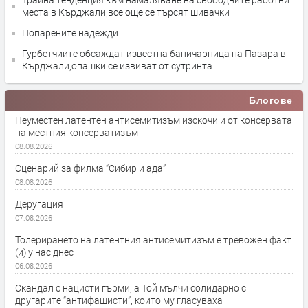
места в Кърджали,все още се търсят шивачки
Попарените надежди
Гурбетчиите обсаждат известна баничарница на Пазара в
Кърджали,опашки се извиват от сутринта
Блогове
Неуместен латентен антисемитизъм изскочи и от консервата
на местния консерватизъм
08.08.2026
Сценарий за филма “Сибир и ада”
08.08.2026
Деругация
07.08.2026
Толерирането на латентния антисемитизъм е тревожен факт
(и) у нас днес
06.08.2026
Скандал с нацисти гърми, а Той мълчи солидарно с
другарите “антифашисти”, които му гласуваха