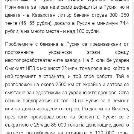
Причината за това не е само дефицитът в Русия, но и
цената - в Казахстан литър бензин струва 300–350
тенге (45–55 рубли), докато в Русия е минимум 74,4
рубли, а на много места - и над 100 рубли.
Проблемите с бензина в Русия са предизвикани от
постоянните украински атаки срещу
нефтопреработвателните заводи. На 5 юли бе ударен
Омският НПЗ с мощност 22 млн. тона годишно, който е
най-големият в страната, и той спря работа. Той е
разположен на около 2500 км от Украйна и затова се
смяташе за недостижим за украинските дронове. Сега
всички предприятия от топ 10 на Русия са в ремонт
или за дълго извадени от строя. По данни на Reuters,
през юни производството на бензин в Русия се е
съкратило с 25% до 85 000 тона на денонощие, докато
лятното потребление на страната е 110 000 тона.