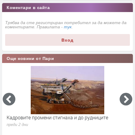
Коментари в сайта
Трябва да сте регистриран потребител за да можете да
коментирате. Правилата -
тук
.
Вход
Още новини от Пари
Кадровите промени стигнаха и до рудниците
П
1
преди 2 дни
п