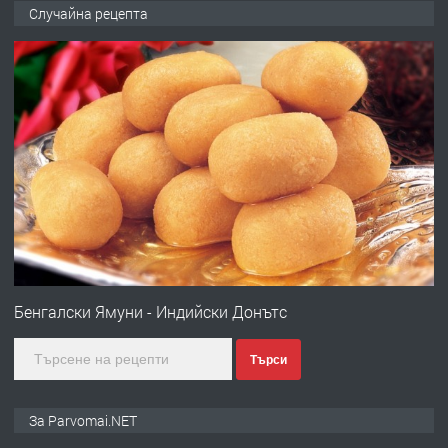
Продава употребявани чисти и
Случайна рецепта
запазени матраци за спални.
преди 1 година
ПРЕДЛАГА
Работа за общи работници
преди 1 година
ПРЕДЛАГА
Първи поход "По стъпките на Ангел
Войвода"
Бенгалски Ямуни - Индийски Донътс
Търси
преди 1 година
ПРЕДЛАГА
Монтажник на малки детайли за
За Parvomai.NET
медицинската индустрия