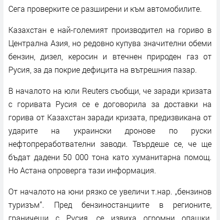
Сега проверките се разширени и към автомобилите.
Казахстан е най-големият производител на гориво в
Централна Азия, но редовно купува значителни обеми
бензин, дизел, керосин и втечнен природен газ от
Русия, за да покрие дефицита на вътрешния пазар.
В началото на юли Reuters съобщи, че заради кризата
с горивата Русия се е договорила за доставки на
горива от Казахстан заради кризата, предизвикана от
ударите на украински дронове по руски
нефтопреработвателни заводи. Твърдеше се, че ще
бъдат дадени 50 000 тона като хуманитарна помощ.
Но Астана опроверга тази информация.
От началото на юни рязко се увеличи т.нар. „бензинов
туризъм“. Пред бензиностанциите в регионите,
граничещи с Русия, се извиха огромни опашки.