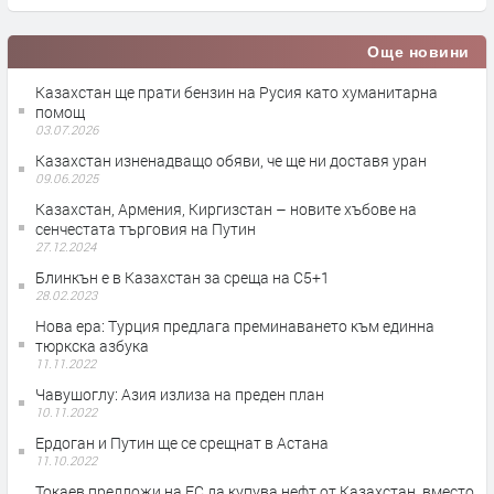
Още новини
Казахстан ще прати бензин на Русия като хуманитарна
помощ
03.07.2026
Казахстан изненадващо обяви, че ще ни доставя уран
09.06.2025
Казахстан, Армения, Киргизстан – новите хъбове на
сенчестата търговия на Путин
27.12.2024
Блинкън е в Казахстан за среща на C5+1
28.02.2023
Нова ера: Турция предлага преминаването към единна
тюркска азбука
11.11.2022
Чавушоглу: Азия излиза на преден план
10.11.2022
Ердоган и Путин ще се срещнат в Астана
11.10.2022
Токаев предложи на ЕС да купува нефт от Казахстан, вместо