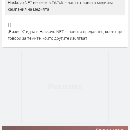
Haskovo.NET вече е и в TikTok – част от новата медийна
кампания на медията
0
„Визия Х“ идва в Haskovo.NET – новото предаване, което ще
говори за темите, които другите избягват
Случаен виц