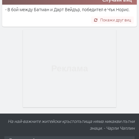
- В бой между Батман и Дарт Вейдър, победител е Чък Норис.
Покажи друг виц
На най-важните житейски кръстопътища няма никакви пътни
знаци. - Чарли Чаплин