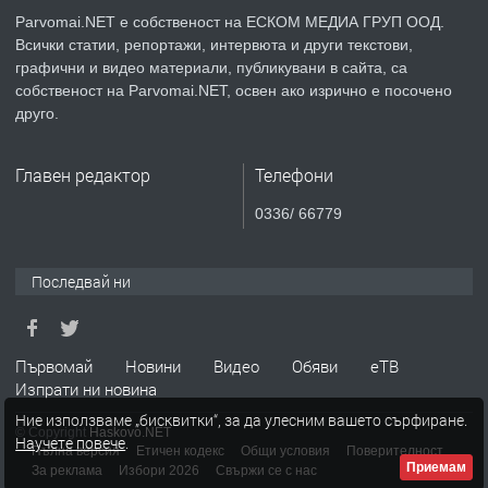
Parvomai.NET е собственост на ЕСКОМ МЕДИА ГРУП ООД.
Всички статии, репортажи, интервюта и други текстови,
преди 1 година
графични и видео материали, публикувани в сайта, са
собственост на Parvomai.NET, освен ако изрично е посочено
ПРЕДЛАГА
Уроци по Математика
друго.
Главен редактор
Телефони
преди 1 година
0336/ 66779
ПРЕДЛАГА
Продавам апартамент - гр.
Първомай
Последвай ни
преди 1 година
Първомай
Новини
Видео
Обяви
еТВ
Изпрати ни новина
ТЪРСИ
Търсим работник
Ние използваме „бисквитки“, за да улесним вашето сърфиране.
© Copyright
Haskovo.NET
Научете повече
.
Пълна версия
Етичен кодекс
Общи условия
Поверителност
Приемам
За реклама
Избори 2026
Свържи се с нас