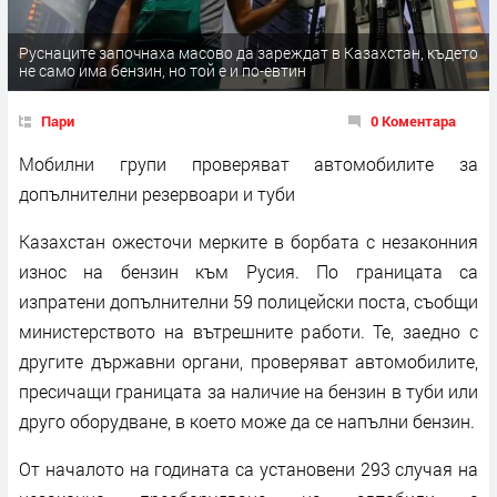
Руснаците започнаха масово да зареждат в Казахстан, където
не само има бензин, но той е и по-евтин
Пари
0 Коментара
Мобилни групи проверяват автомобилите за
допълнителни резервоари и туби
Казахстан ожесточи мерките в борбата с незаконния
износ на бензин към Русия. По границата са
изпратени допълнителни 59 полицейски поста, съобщи
министерството на вътрешните работи. Те, заедно с
другите държавни органи, проверяват автомобилите,
пресичащи границата за наличие на бензин в туби или
друго оборудване, в което може да се напълни бензин.
От началото на годината са установени 293 случая на