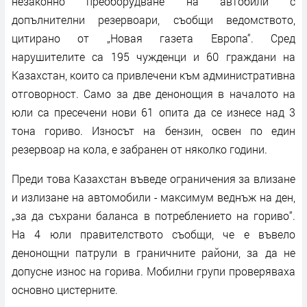
незаконно преоборудване на автобили с
допълнителни резервоари, съобщи ведомството,
цитирано от „Новая газета Европа“. Сред
нарушителите са 195 чужденци и 60 граждани на
Казахстан, които са привлечени към административна
отговорност. Само за две денонощия в началото на
юли са пресечени нови 61 опита да се изнесе над 3
тона гориво. Износът на бензин, освен по един
резервоар на кола, е забранен от няколко години.
Преди това Казахстан въведе ограничения за влизане
и излизане на автомобили - максимум веднъж на ден,
„за да съхрани баланса в потреблението на гориво“.
На 4 юли правителството съобщи, че е въвело
денонощни патрули в граничните райони, за да не
допусне износ на горива. Мобилни групи проверяваха
основно цистерните.