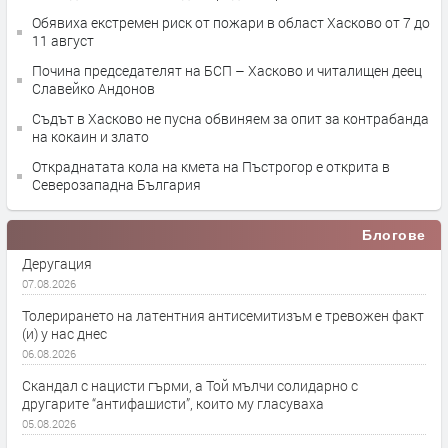
Обявиха екстремен риск от пожари в област Хасково от 7 до
11 август
Почина председателят на БСП – Хасково и читалищен деец
Славейко Андонов
Съдът в Хасково не пусна обвиняем за опит за контрабанда
на кокаин и злато
Откраднатата кола на кмета на Пъстрогор е открита в
Северозападна България
Блогове
Деругация
07.08.2026
Толерирането на латентния антисемитизъм е тревожен факт
(и) у нас днес
06.08.2026
Скандал с нацисти гърми, а Той мълчи солидарно с
другарите “антифашисти”, които му гласуваха
05.08.2026