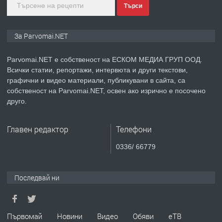
Търси
преди 1 година
ПРЕДЛАГА
Монтажник на малки детайли за
За Parvomai.NET
медицинската индустрия
Parvomai.NET е собственост на ЕСКОМ МЕДИА ГРУП ООД.
Всички статии, репортажи, интервюта и други текстови,
преди 1 година
графични и видео материали, публикувани в сайта, са
собственост на Parvomai.NET, освен ако изрично е посочено
ПРЕДЛАГА
Уроци по Математика
друго.
Главен редактор
Телефони
преди 1 година
0336/ 66779
ПРЕДЛАГА
Продавам апартамент - гр.
Първомай
Последвай ни
преди 1 година
Първомай
Новини
Видео
Обяви
еТВ