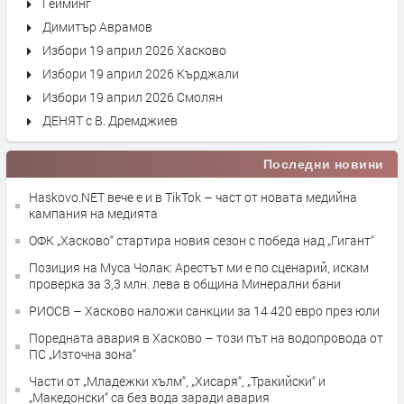
Гейминг
Димитър Аврамов
Избори 19 април 2026 Хасково
Избори 19 април 2026 Кърджали
Избори 19 април 2026 Смолян
ДЕНЯТ с В. Дремджиев
Последни новини
Haskovo.NET вече е и в TikTok – част от новата медийна
кампания на медията
ОФК „Хасково“ стартира новия сезон с победа над „Гигант“
Позиция на Муса Чолак: Арестът ми е по сценарий, искам
проверка за 3,3 млн. лева в община Минерални бани
РИОСВ – Хасково наложи санкции за 14 420 евро през юли
Поредната авария в Хасково – този път на водопровода от
ПС „Източна зона“
Части от „Младежки хълм“, „Хисаря“, „Тракийски“ и
„Македонски“ са без вода заради авария