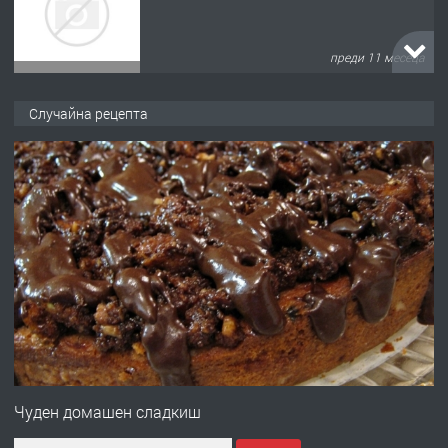
преди 11 месеца
ПРЕДЛАГА
Продава употребявани чисти и
Случайна рецепта
запазени матраци за спални.
преди 1 година
ПРЕДЛАГА
Работа за общи работници
преди 1 година
ПРЕДЛАГА
Първи поход "По стъпките на Ангел
Войвода"
Чуден домашен сладкиш