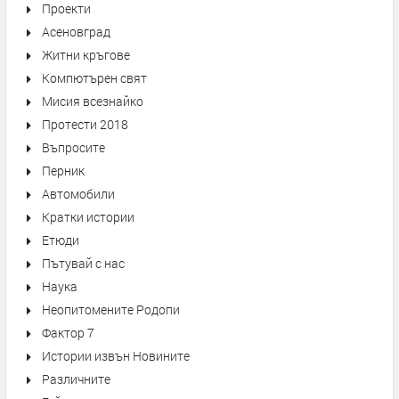
Проекти
Асеновград
Житни кръгове
Компютърен свят
Мисия всезнайко
Протести 2018
Въпросите
Перник
Автомобили
Кратки истории
Етюди
Пътувай с нас
Наука
Неопитомените Родопи
Фактор 7
Истории извън Новините
Различните