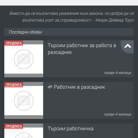
Вместо да се възпитава уважение към закона, по-добре да се
възпитава усет за справедливост. - Хенри Дейвид Торо
Последни обяви
ПРЕДЛАГА
Търсим работник за работа в
разсадник
преди 4 месеца
ПРЕДЛАГА
🌱 Работник в разсадник
преди 4 месеца
ПРЕДЛАГА
Търсим работничка