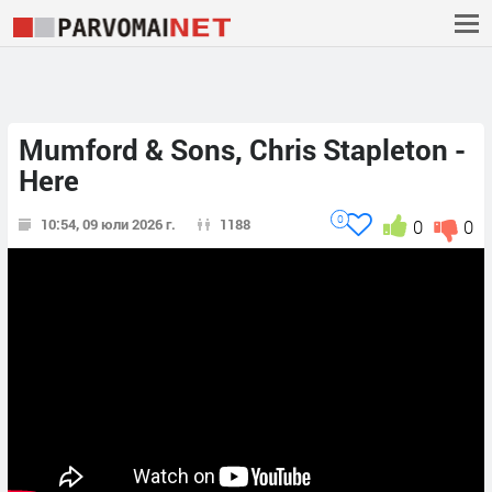
Mumford & Sons, Chris Stapleton -
Here
0
10:54, 09 юли 2026 г.
1188
0
0