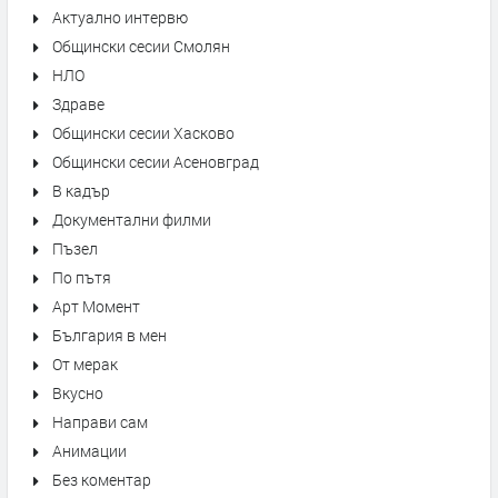
Актуално интервю
Общински сесии Смолян
НЛО
Здраве
Общински сесии Хасково
Общински сесии Асеновград
В кадър
Документални филми
Пъзел
По пътя
Арт Момент
България в мен
От мерак
Вкусно
Направи сам
Анимации
Без коментар