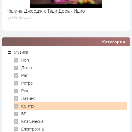
Нелина Джордж x Теди Дора - Идиот
Y
преди 12 часа
п
Категории
Музика
Поп
Джаз
Рап
Ретро
Рок
Латино
Кънтри
БГ
Класическа
Електронна