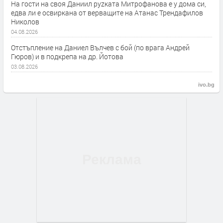
На гости на своя Даниил руzката Митрофанова е у дома си,
едва ли е освиркана от верващите на Атанас Трендафилов
Николов
04.08.2026
Отстъпление на Даниел Вълчев с бой (по врага Андрей
Гюров) и в подкрепа на др. Йотова
03.08.2026
ivo.bg