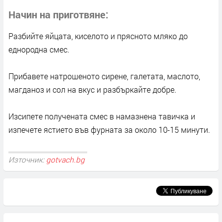
Начин на приготвяне
Разбийте яйцата, киселото и прясното мляко до
еднородна смес.
Прибавете натрошеното сирене, галетата, маслото,
магданоз и сол на вкус и разбъркайте добре.
Изсипете получената смес в намазнена тавичка и
изпечете ястието във фурната за около 10-15 минути.
Източник:
gotvach.bg