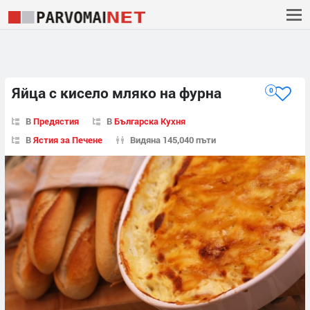
Яйца с кисело мляко на фурна
0
В
Предястия
В
Българска Кухня
В
Ястия за Печене
Видяна 145,040 пъти