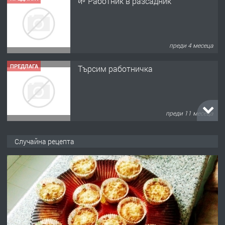
🌱 Работник в разсадник
преди 4 месеца
ПРЕДЛАГА
Търсим работничка
преди 11 месеца
ПРЕДЛАГА
Продава употребявани чисти и
Случайна рецепта
запазени матраци за спални.
преди 1 година
ПРЕДЛАГА
Работа за общи работници