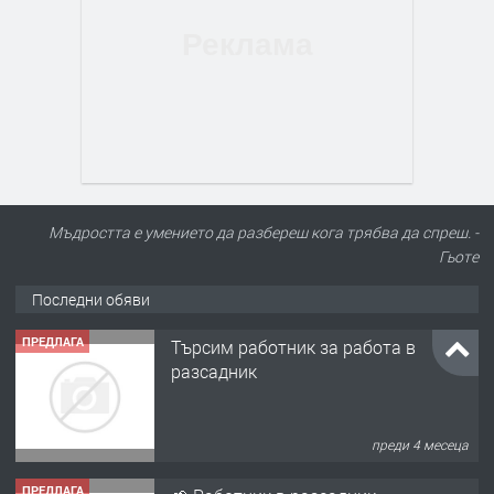
Мъдростта е умението да разбереш кога трябва да спреш. -
Гьоте
Последни обяви
ПРЕДЛАГА
Търсим работник за работа в
разсадник
преди 4 месеца
ПРЕДЛАГА