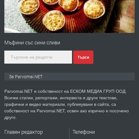
преди 1 година
ПРЕДЛАГА
Първи поход "По стъпките на Ангел
Войвода"
Мъфини със сини сливи
преди 1 година
Търси
ПРЕДЛАГА
Монтажник на малки детайли за
За Parvomai.NET
медицинската индустрия
Parvomai.NET е собственост на ЕСКОМ МЕДИА ГРУП ООД.
Всички статии, репортажи, интервюта и други текстови,
преди 1 година
графични и видео материали, публикувани в сайта, са
собственост на Parvomai.NET, освен ако изрично е посочено
ПРЕДЛАГА
Уроци по Математика
друго.
Главен редактор
Телефони