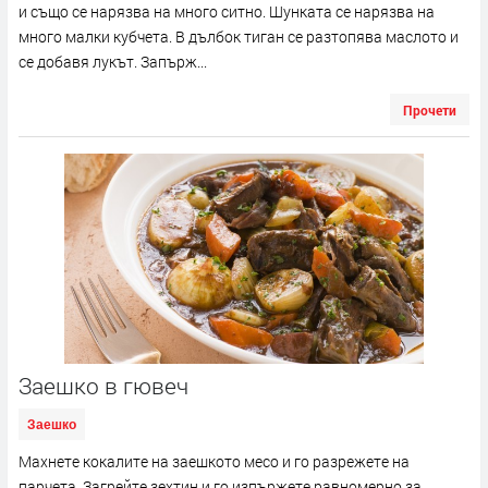
и също се нарязва на много ситно. Шунката се нарязва на
много малки кубчета. В дълбок тиган се разтопява маслото и
се добавя лукът. Запърж...
Прочети
Заешко в гювеч
Заешко
Махнете кокалите на заешкото месо и го разрежете на
парчета. Загрейте зехтин и го изпържете равномерно за