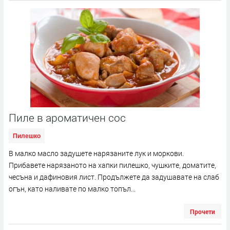
Пиле в ароматичен сос
Пилешко
В малко масло задушете нарязаните лук и моркови.
Прибавете нарязаното на хапки пилешко, чушките, доматите,
чесъна и дафиновия лист. Продължете да задушавате на слаб
огън, като наливате по малко топъл...
Прочети