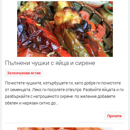
Пълнени чушки с яйца и сирене
Зеленчукови ястия
Почистете чушките, изтърбушете ги, като добре ги почистите
от семенцата. Леко ги посолете отвътре. Разбийте яйцата и ги
разбъркайте с натрошеното сирене. по желание добавете
обелен и нарязан ситно до...
Прочети