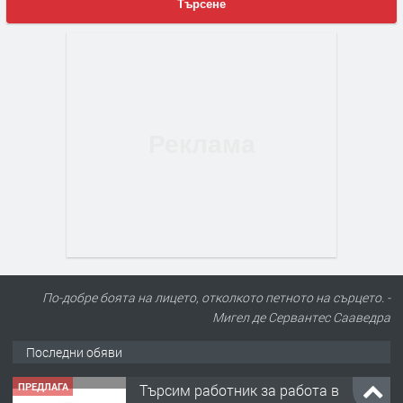
Търсене
По-добре боята на лицето, отколкото петното на сърцето. -
Мигел де Сервантес Сааведра
Последни обяви
ПРЕДЛАГА
🌱 Работник в разсадник