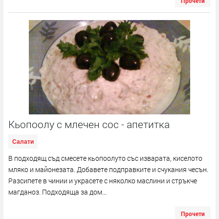
Прочети
Кьопоолу с млечен сос - апетитка
Салати
В подходящ съд смесете кьопоолуто със изварата, киселото
мляко и майонезата. Добавете подправките и счукания чесън.
Разсипете в чинии и украсете с няколко маслини и стръкче
магданоз. Подходяща за дом...
Прочети