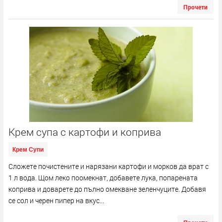
Прочети
Крем супа с картофи и коприва
Крем Супи
Сложете почистените и нарязани картофи и морков да врат с
1 л вода. Щом леко поомекнат, добавете лука, попарената
коприва и доварете до пълно омекване зеленчуците. Добавя
се сол и черен пипер на вкус...