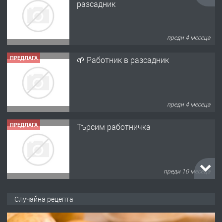
преди 4 месеца
ПРЕДЛАГА
Търсим работничка
преди 10 месеца
ПРЕДЛАГА
Продава употребявани чисти и
запазени матраци за спални.
преди 1 година
ПРЕДЛАГА
Работа за общи работници
Случайна рецепта