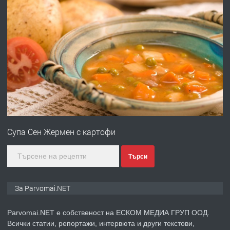
преди 1 година
ПРЕДЛАГА
Първи поход "По стъпките на Ангел
Войвода"
преди 1 година
ПРЕДЛАГА
Монтажник на малки детайли за
медицинската индустрия
Супа Сен Жермен с картофи
преди 1 година
Търси
ПРЕДЛАГА
Уроци по Математика
За Parvomai.NET
Parvomai.NET е собственост на ЕСКОМ МЕДИА ГРУП ООД.
Всички статии, репортажи, интервюта и други текстови,
преди 1 година