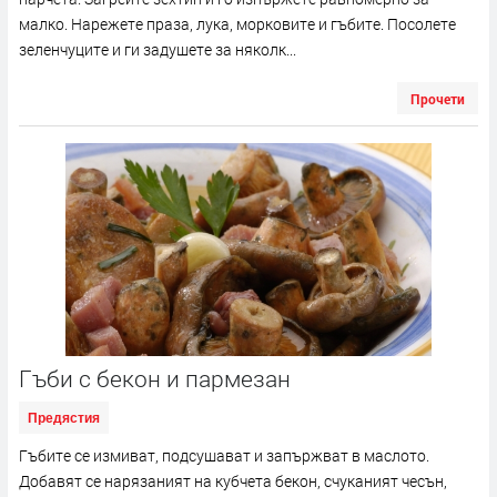
малко. Нарежете праза, лука, морковите и гъбите. Посолете
зеленчуците и ги задушете за няколк...
Прочети
Гъби с бекон и пармезан
Предястия
Гъбите се измиват, подсушават и запържват в маслото.
Добавят се нарязаният на кубчета бекон, счуканият чесън,