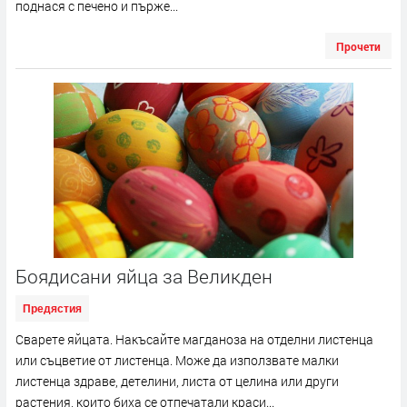
поднася с печено и пърже...
Прочети
Боядисани яйца за Великден
Предястия
Сварете яйцата. Накъсайте магданоза на отделни листенца
или съцветие от листенца. Може да използвате малки
листенца здраве, детелини, листа от целина или други
растения, които биха се отпечатали краси...