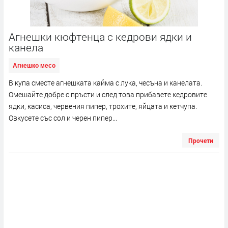
Агнешки кюфтенца с кедрови ядки и
канела
Агнешко месо
В купа сместе агнешката кайма с лука, чесъна и канелата.
Омешайте добре с пръсти и след това прибавете кедровите
ядки, касиса, червения пипер, трохите, яйцата и кетчупа.
Овкусете със сол и черен пипер...
Прочети