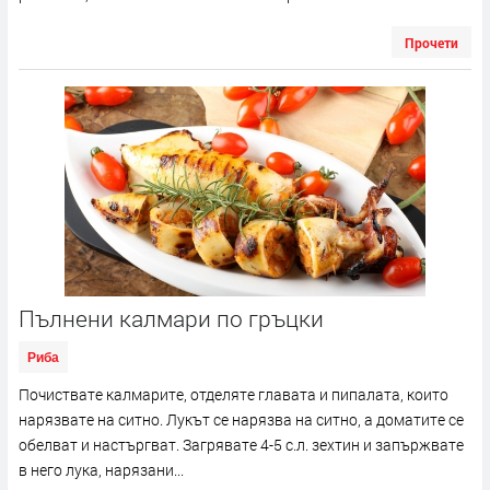
Прочети
Пълнени калмари по гръцки
Риба
Почиствате калмарите, отделяте главата и пипалата, които
нарязвате на ситно. Лукът се нарязва на ситно, а доматите се
обелват и настъргват. Загрявате 4-5 с.л. зехтин и запържвате
в него лука, нарязани...