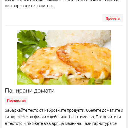
се с нарязаните на ситно...
Прочети
Панирани домати
Предястия
Забъркайте тесто от изброените продукти. Обелете доматите и
ги нарежете на филии с дебелина 1 сантиметър. Потапяйте ги
в тестото и пържете във вряща мазнина. Тази гарнитура се