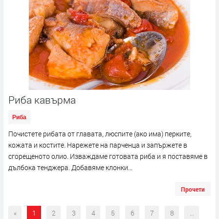
Риба кавърма
Риба
Почистете рибата от главата, люспите (ако има) перките,
кожата и костите. Нарежете на парченца и запържете в
сгорещеното олио. Изваждаме готовата риба и я поставяме в
дълбока тенджера. Добавяме клонки...
Прочети
«
1
2
3
4
5
6
7
8
...