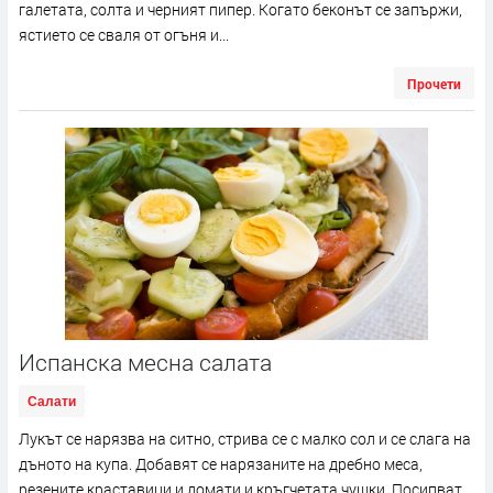
галетата, солта и черният пипер. Когато беконът се запържи,
ястието се сваля от огъня и...
Прочети
Испанска месна салата
Салати
Лукът се нарязва на ситно, стрива се с малко сол и се слага на
дъното на купа. Добавят се нарязаните на дребно меса,
резените краставици и домати и кръгчетата чушки. Посипват