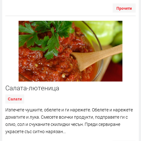
Прочети
Салата-лютеница
Салати
Изпечете чушките, обелете и ги нарежете. Обелете и нарежете
доматите и лука. Смесете всички продукти, подправете ги с
олио, сол и счуканите скилидки чесън. Преди сервиране
украсете със ситно нарязан...