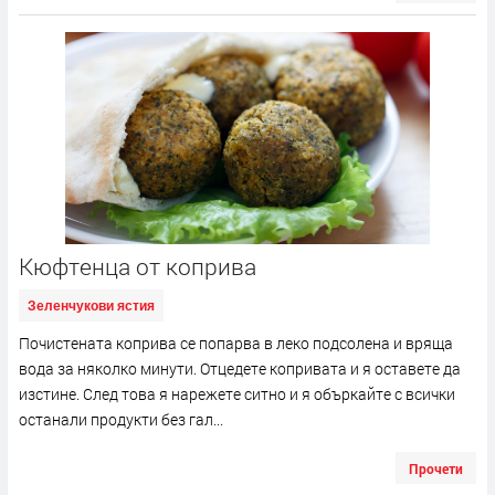
Кюфтенца от коприва
Зеленчукови ястия
Почистената коприва се попарва в леко подсолена и вряща
вода за няколко минути. Отцедете копривата и я оставете да
изстине. След това я нарежете ситно и я объркайте с всички
останали продукти без гал...
Прочети