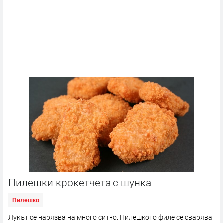
Пилешки крокетчета с шунка
Пилешко
Лукът се нарязва на много ситно. Пилешкото филе се сварява