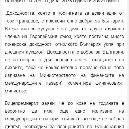
Падежите са 2032 година, 2038 година и 2042 година.
„Доходността, която е постигната за всеки един от
тези траншове, е изключително добра за България.
Вчера имаше купуване на дълг от друга държава
членка на Европейския съюз, която постигна много
по-висока доходност, отколкото България успя при
днешния аукцион. Доходността е добра за България,
не натоварва в дългосрочен аспект плащането по
лихвите, така че изключително полезно беше това
излизане на Министерството нa финансите на
международните пазари“, коментира финансовият
министър.
Вицепремиерът заяви, че до края на годината е
вероятно да има още едно излизане на
международните пазари, тъй като все още не набран
дългът, необходим за плащанията по Националния