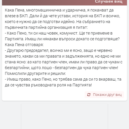
Случаен виц
Кака Пена, многомашинничка и ударничка, я поканват да
влезе в БКП. Дали й да чете устави, история на БКП и всичко,
което е нужно да се подготви идейно. На събранието на
първичната партийна организация я питат:
- Како Пено, ти си наш човек, комунист. Ще те приемеме в
Партията. Имаш ли някакви въпроси докато се подготвяше?
Кака Пена отговаря:
- Другарю председател, всичко ми е ясно, защо е червено
знамето, какви са ми правата и задълженията, но едно не ми
стана ясно: аз като партиен член, имам ли право да се чукам с
безпартийни, щото лошо - безпартиен да чука партиен член!
Помислили другарите и решили:
- Имаш право, како Пено, но трябва сама да си го вкарваш, та
да се чувства ръководната роля на Партията!
Покажи друг виц