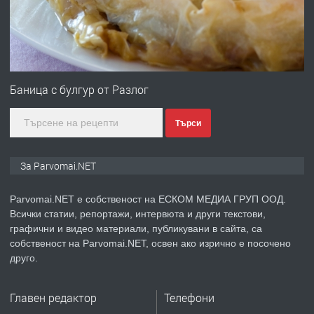
преди 1 година
ПРЕДЛАГА
Първи поход "По стъпките на Ангел
Войвода"
Баница с булгур от Разлог
Търси
преди 1 година
ПРЕДЛАГА
Монтажник на малки детайли за
За Parvomai.NET
медицинската индустрия
Parvomai.NET е собственост на ЕСКОМ МЕДИА ГРУП ООД.
Всички статии, репортажи, интервюта и други текстови,
преди 1 година
графични и видео материали, публикувани в сайта, са
собственост на Parvomai.NET, освен ако изрично е посочено
ПРЕДЛАГА
Уроци по Математика
друго.
Главен редактор
Телефони
преди 1 година