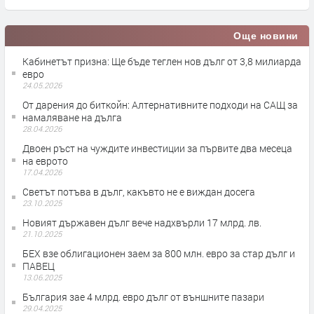
Още новини
Кабинетът призна: Ще бъде теглен нов дълг от 3,8 милиарда
евро
24.05.2026
От дарения до биткойн: Алтернативните подходи на САЩ за
намаляване на дълга
28.04.2026
Двоен ръст на чуждите инвестиции за първите два месеца
на еврото
17.04.2026
Светът потъва в дълг, какъвто не е виждан досега
23.10.2025
Новият държавен дълг вече надхвърли 17 млрд. лв.
21.10.2025
БЕХ взе облигационен заем за 800 млн. евро за стар дълг и
ПАВЕЦ
13.06.2025
България зае 4 млрд. евро дълг от външните пазари
29.04.2025