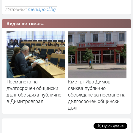
Източник:
mediapool.bg
Видеа по темата
Поемането на
Кметът Иво Димов
дългосрочен общински
свиква публично
дълг обсъдиха публично
обсъждане за поемане на
в Димитровград
дългосрочен общински
дълг