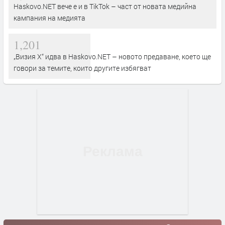
Haskovo.NET вече е и в TikTok – част от новата медийна
кампания на медията
1,201
„Визия Х“ идва в Haskovo.NET – новото предаване, което ще
говори за темите, които другите избягват