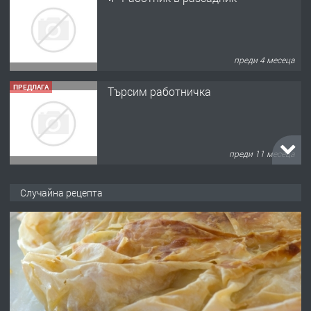
преди 4 месеца
ПРЕДЛАГА
Търсим работничка
преди 11 месеца
ПРЕДЛАГА
Продава употребявани чисти и
Случайна рецепта
запазени матраци за спални.
преди 1 година
ПРЕДЛАГА
Работа за общи работници