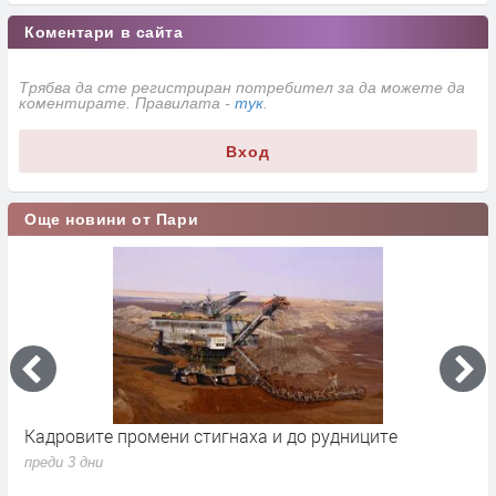
Коментари в сайта
Трябва да сте регистриран потребител за да можете да
коментирате. Правилата -
тук
.
Вход
Още новини от Пари
Кадровите промени стигнаха и до рудниците
П
1
преди 3 дни
п