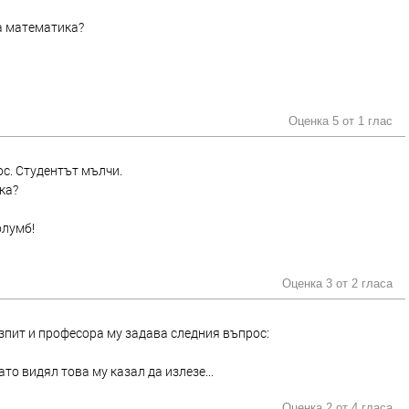
та математика?
Оценка 5 от
1 глас
с. Студентът мълчи.
ка?
олумб!
Оценка 3 от
2 гласа
зпит и професора му задава следния въпрос:
то видял това му казал да излезе...
Оценка 2 от
4 гласа