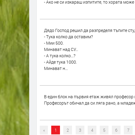
- Ако не си изкараш изпитите, то хората може 
Дядо Господ решил да разпределя тъпите студ
- Тука колко да оставим?
- Мии 500.
Минават над СУ...
- А тука колко...?
- Айде тука 1000.
Минават н...
В един блок на първия етаж живял професор п
Професорът обичал да си ляга рано, а младеж
«
1
2
3
4
5
6
7