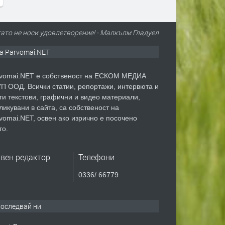
ато не носи удовлетворение! - Малкълм Гладуел
а Parvomai.NET
vomai.NET е собственост на ЕСКОМ МЕДИА
П ООД. Всички статии, репортажи, интервюта и
ги текстови, графични и видео материали,
ликувани в сайта, са собственост на
vomai.NET, освен ако изрично е посочено
го.
авен редактор
Телефони
0336/ 66779
оследвай ни