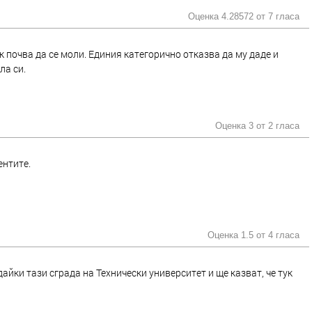
Оценка 4.28572 от
7 гласа
 почва да се моли. Единия категорично отказва да му даде и
ла си.
Оценка 3 от
2 гласа
ентите.
Оценка 1.5 от
4 гласа
дайки тази сграда на Технически университет и ще казват, че тук