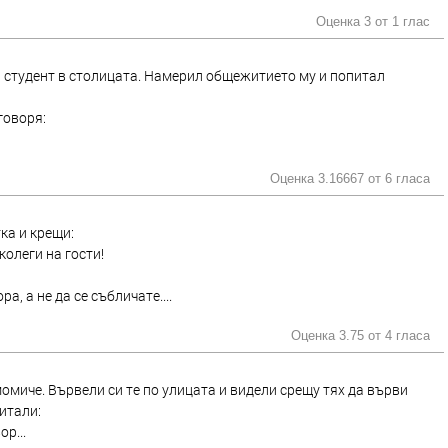
Оценка 3 от
1 глас
и студент в столицата. Намерил общежитието му и попитал
говоря:
Оценка 3.16667 от
6 гласа
ка и крещи:
колеги на гости!
а, а не да се събличате....
Оценка 3.75 от
4 гласа
омиче. Вървели си те по улицата и видели срещу тях да върви
итали:
р...