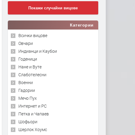
Покажи случайни вицове
Категории
Всички вицове
Овчари
Индианци и Каубои
Годеници
Нане и Вуте
Слаботелесни
Военни
Гадории
Мечо Пух
Интернет и PC
Петка и Чапаев
Шофьори
Шерлок Хоумс