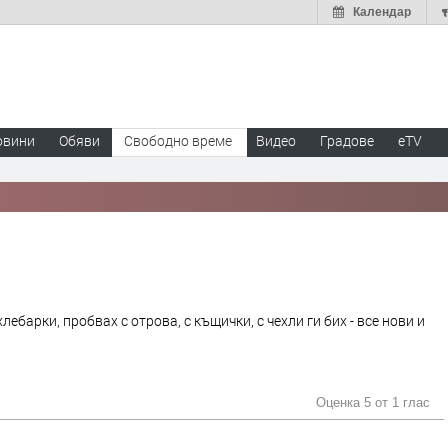
Календар
овини
Обяви
Свободно време
Видео
Градове
eTV
хлебарки, пробвах с отрова, с къщички, с чехли ги бих - все нови и
Оценка 5 от
1 глас