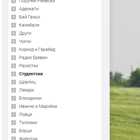
Поручик Ржевски
Адвокати
Бай Ганьо
Канибали
Други
Чукчи
Киркор и Гарабед
Радио Ереван
Расистки
Студентски
Щирлиц
Лекари
Блондинки
Иванчо и Марийка
Ловци
Тъпизми
Борци
Животни