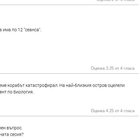
 има по 12 "сеанса".
Оценка 3.25 от
4 гласа
реме корабът катастрофирал. На най-близкия остров оцелели
ент по биология.
Оценка 4.25 от
4 гласа
лен въпрос.
лната сесия?