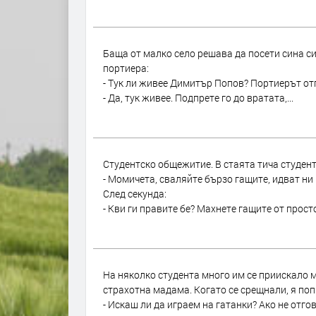
Баща от малко село решава да посети сина с
портиера:
- Тук ли живее Димитър Попов? Портиерът от
- Да, тук живее. Подпрете го до вратата,...
Студентско общежитие. В стаята тича студент
- Момичета, сваляйте бързо гащите, идват ни 
След секунда:
- Кви ги правите бе? Махнете гащите от простор
На няколко студента много им се приискало м
страхотна мадама. Когато се срещнали, я поп
- Искаш ли да играем на гатанки? Ако не отгово