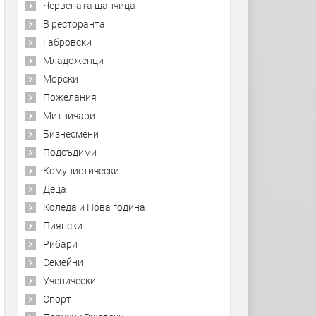
Червената шапчица
В ресторанта
Габровски
Младоженци
Морски
Пожелания
Митничари
Бизнесмени
Подсъдими
Комунистически
Деца
Коледа и Нова година
Пиянски
Рибари
Семейни
Ученически
Спорт