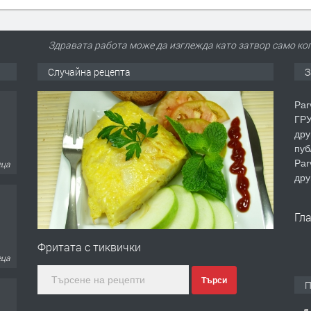
Здравата работа може да изглежда като затвор само ког
Случайна рецепта
З
Par
ГРУ
дру
пуб
Par
еца
дру
Гл
Фритата с тиквички
еца
Търси
П