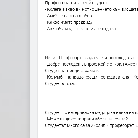
Професорът пита свой студент:
- Колега, какво ви е отношението към висша
- Ами? нещастна любов.
- Какво имате предвид?
- Аз я обичам, но тя не ми се отдава.
Изпит. Професорът задава въпрос след въпро
- Добре, последен въпрос: Кой е открил Амери
Студентът повдига рамене.
- Колумб! - направо крещи преподавателя. - К
Студентът ста...
Студент по ветеринарна медицина влиза на и
- Може ли да се направи аборт на крава?
Студентът много се замислил и професорът ка