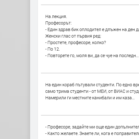
На лекция.
Професорът:
- Един здрав бик оплодител е длъжен на ден да
Женски глас от първия ред:
- Простете, професоре, колко?
- По 12.
- Повторете го, моля ви, да се чуе на последн...
На един кораб пътували студенти. По едно в
само трима студенти - от МЕИ, от ВИАС и студ
Намерили ги местните канибали и им каза...
- Професоре, задайте ми още един допълните
- Както желаете. Знаете ли, кога е поправите