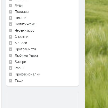
Луди
Полицаи
Цигани
Политически
Черен хумор
Спортни
Монаси
Програмисти
Любими Герои
Бисери
Разни
Професионални
Тъщи