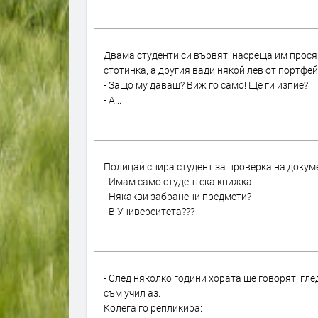
Двама студенти си вървят, насреща им просяк
стотинка, а другия вади някой лев от портфей
- Защо му даваш? Виж го само! Ще ги изпие?!
- А...
Полицай спира студент за проверка на докум
- Имам само студентска книжка!
- Някакви забранени предмети?
- В Университета???
- След няколко години хората ще говорят, гле
съм учил аз.
Колега го репликира: