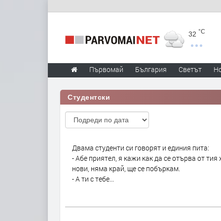
°C
32
Първомай
България
Светът
Н
Студентски
Двама студенти си говорят и единия пита:
- Абе приятел, я кажи как да се отърва от тия 
нови, няма край, ще се побъркам.
- А ти с тебе...