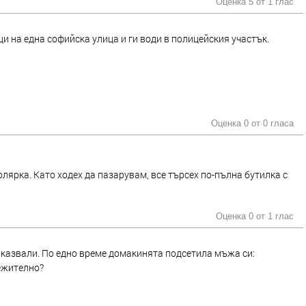
Оценка 5 от
1 глас
 на една софийска улица и ги води в полицейския участък.
Оценка 0 от
0 гласа
олярка. Като ходех да пазарувам, все търсех по-пълна бутилка с
Оценка 0 от
1 глас
иказвали. По едно време домакинята подсетила мъжа си:
ежително?