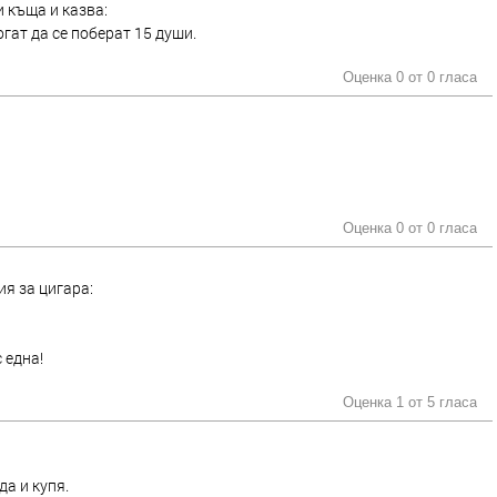
 къща и казва:
огат да се поберат 15 души.
Оценка 0 от
0 гласа
Оценка 0 от
0 гласа
я за цигара:
 една!
Оценка 1 от
5 гласа
да и купя.