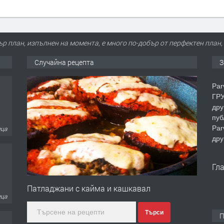
ър план, изпълнен на момента, е много по-добър от перфектен пла
Случайна рецепта
З
Par
ГРУ
дру
пуб
Par
еца
дру
Гл
Патладжани с кайма и кашкавал
еца
Търси
П