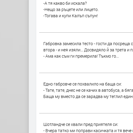
-А тя какво би искала?
-Нещо за ръцете или лицето.
-Тогава и купи Калъп съпун!
Габровка замесила тесто - гости да посреща с
втора - и нея изяли… Досвидяло й за трета и 
- Ама как съм ги премерила! Тъкмо го...
Едно габровче се похвалило на баща си:
- Тате, тате, днес не се качих в автобуса, а бя
Баща му вместо да се зарадва му теглил един б
Шотландче се хвали пред приятеля си:
- Вчера татко ми поправи касичката и тя вече 