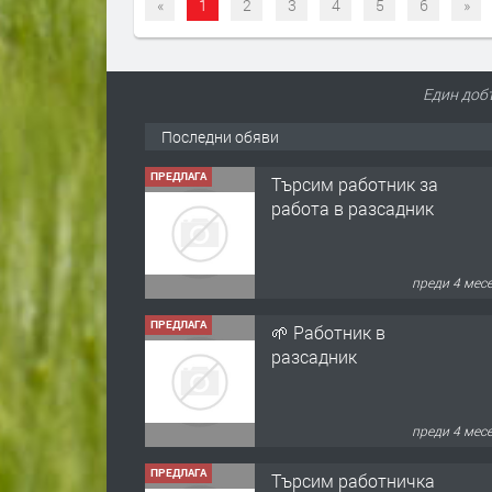
«
1
2
3
4
5
6
»
Един доб
Последни обяви
ПРЕДЛАГА
Търсим работник за
работа в разсадник
преди 4 мес
ПРЕДЛАГА
🌱 Работник в
разсадник
преди 4 мес
ПРЕДЛАГА
Търсим работничка