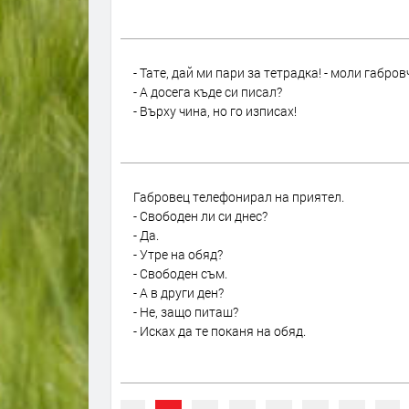
- Тате, дай ми пари за тетрадка! - моли габров
- А досега къде си писал?
- Върху чина, но го изписах!
Габровец телефонирал на приятел.
- Свободен ли си днес?
- Да.
- Утре на обяд?
- Свободен съм.
- А в други ден?
- Не, защо питаш?
- Исках да те поканя на обяд.