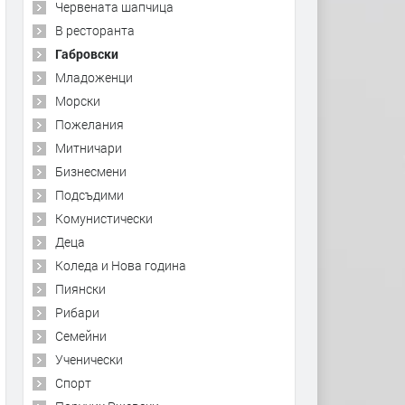
Червената шапчица
В ресторанта
Габровски
Младоженци
Морски
Пожелания
Митничари
Бизнесмени
Подсъдими
Комунистически
Деца
Коледа и Нова година
Пиянски
Рибари
Семейни
Ученически
Спорт