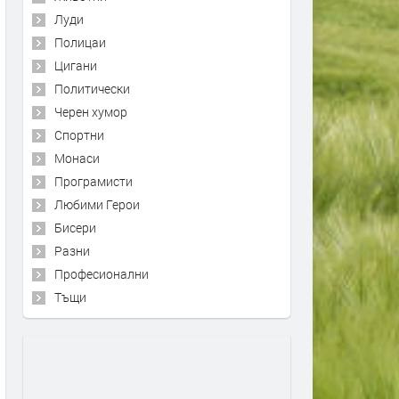
Луди
Полицаи
Цигани
Политически
Черен хумор
Спортни
Монаси
Програмисти
Любими Герои
Бисери
Разни
Професионални
Тъщи