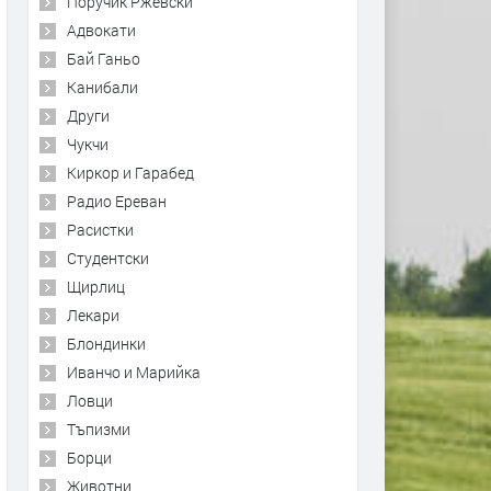
Поручик Ржевски
Адвокати
Бай Ганьо
Канибали
Други
Чукчи
Киркор и Гарабед
Радио Ереван
Расистки
Студентски
Щирлиц
Лекари
Блондинки
Иванчо и Марийка
Ловци
Тъпизми
Борци
Животни