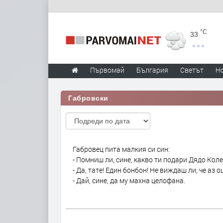
°C
33
Първомай
България
Светът
Н
Габровски
Габровец пита малкия си син:
- Помниш ли, сине, какво ти подари Дядо Кол
- Да, тате! Един бонбон! Не виждаш ли, че аз о
- Дай, сине, да му махна целофана.