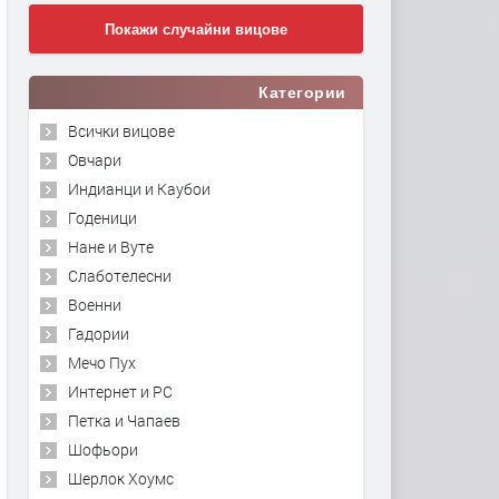
Покажи случайни вицове
Категории
Всички вицове
Овчари
Индианци и Каубои
Годеници
Нане и Вуте
Слаботелесни
Военни
Гадории
Мечо Пух
Интернет и PC
Петка и Чапаев
Шофьори
Шерлок Хоумс