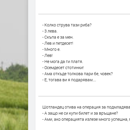
- Колко струва тази риба?
- 3 лева.
- Скъпа е за мен.
- Лев и петдесет!
- Много е.
- Лев!
- Не мога да ги платя.
- Осемдесет стотинки!
- Ама откъде толкова пари бе, човек?
- Е, тогава ви я подарявам....
Шотландец отива на операция за подмладяван
- А защо не си купи билет и за връщане?
- Ами, ако операцията излезе много успешна, 