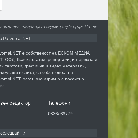
н, изпълнен следващата седмица. -Джордж Патън
а Parvomai.NET
vomai.NET е собственост на ЕСКОМ МЕДИА
П ООД. Всички статии, репортажи, интервюта и
ги текстови, графични и видео материали,
ликувани в сайта, са собственост на
vomai.NET, освен ако изрично е посочено
го.
авен редактор
Телефони
0336/ 66779
оследвай ни