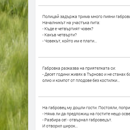
Полицай задържа трима много пияни габровци
Началникът на участъка пита:
- Къде е четвъртият човек?
- Какъв четвърти?
- Човекът, който им е плати...
Габровка разказва на приятелката си:
- Десет години живях в Търново и не станах б
олио и компот от плодове без костилки…
На габровец му дошли гости. Постояли, попр
- Няма ли да предложиш на гостите нещо осв
- Разбира се! - отвърнал габровецът.
И отворил широк...