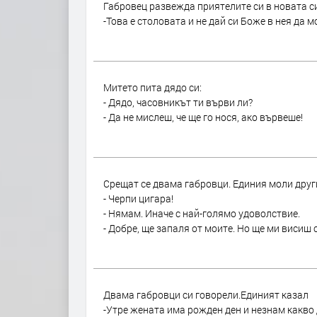
Габровец развежда приятелите си в новата си
-Това е столовата и не дай си Боже в нея да м
Митето пита дядо си:
- Дядо, часовникът ти върви ли?
- Да не мислеш, че ще го нося, ако вървеше!
Срещат се двама габровци. Единия моли други
- Черпи цигара!
- Нямам. Иначе с най-голямо удоволствие.
- Добре, ще запаля от моите. Но ще ми висиш с
Двама габровци си говорели.Единият казал
-Утре жената има рожден ден и незнам какво 