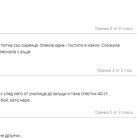
Оценка 0 от
0 гласа
 питка със сиренце. Опекла една - гостите я изяли. Сложила
плеснала с ръце:
Оценка 3 от
1 глас
гах след него от училище до вкъщи и така спестих 40 ст.
ой, като наре...
Оценка 5 от
2 гласа
не дрънчи...