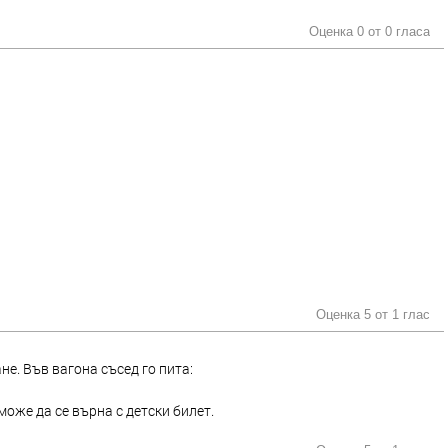
Оценка 0 от
0 гласа
Оценка 5 от
1 глас
е. Във вагона съсед го пита:
може да се върна с детски билет.