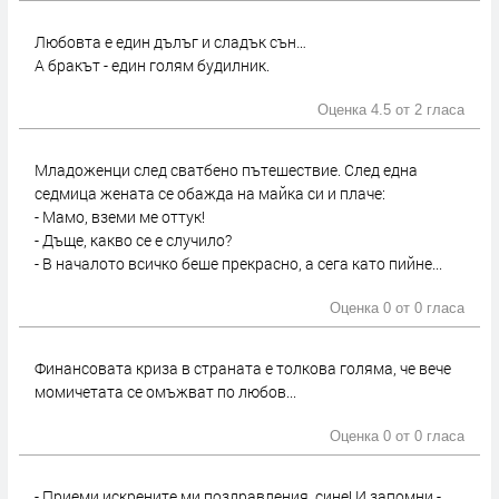
Любовта е един дълъг и сладък сън…
А бракът - един голям будилник.
Оценка 4.5 от
2 гласа
Младоженци след сватбено пътешествие. След една
седмица жената се обажда на майка си и плаче:
- Мамо, вземи ме оттук!
- Дъще, какво се е случило?
- В началото всичко беше прекрасно, а сега като пийне...
Оценка 0 от
0 гласа
Финансовата криза в страната е толкова голяма, че вече
момичетата се омъжват по любов...
Оценка 0 от
0 гласа
- Приеми искрените ми поздравления, сине! И запомни -