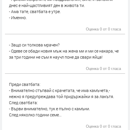
днес е най-щастливият ден в живота ти.
- Ама тате, сватбата е утре.
- Именно.
Оценка 0 от
0 гласа
- Защо си толкова мрачен?
- Одеве се обади новия мъж на жена ми и ми се накара, че
за три години не съм я научл поне да свари яйца!
Оценка 0 от
0 гласа
Преди сватбата:
- Внимателно стъпвай с крачетата, че има камъчета,-
нежно я предупреждава той придържайки я за лакътя.
След сватбата:
- Върви внимателно, тук е пълно с камъни.
След няколко години семе...
Оценка 0 от
0 гласа