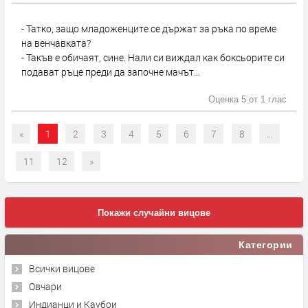
- Татко, защо младоженците се държат за ръка по време
на венчавката?
- Такъв е обичаят, сине. Нали си виждал как боксьорите си
подават ръце преди да започне мачът…
Оценка 5 от
1 глас
«
1
2
3
4
5
6
7
8
...
11
12
»
Покажи случайни вицове
Категории
Всички вицове
Овчари
Индианци и Каубои