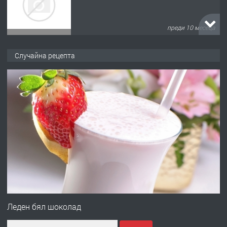
преди 10 месеца
ПРЕДЛАГА
Продава употребявани чисти и
Случайна рецепта
запазени матраци за спални.
преди 1 година
ПРЕДЛАГА
Работа за общи работници
преди 1 година
ПРЕДЛАГА
Първи поход "По стъпките на Ангел
Войвода"
Леден бял шоколад