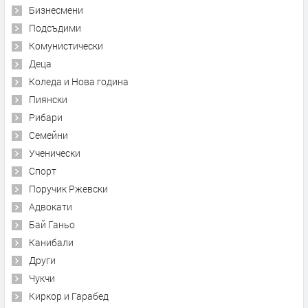
Бизнесмени
Подсъдими
Комунистически
Деца
Коледа и Нова година
Пиянски
Рибари
Семейни
Ученически
Спорт
Поручик Ржевски
Адвокати
Бай Ганьо
Канибали
Други
Чукчи
Киркор и Гарабед