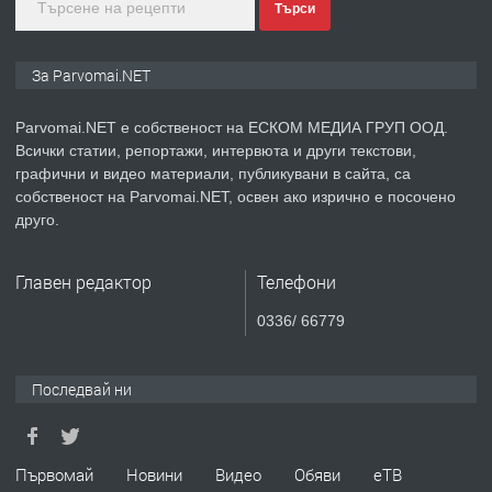
Търси
преди 1 година
ПРЕДЛАГА
Монтажник на малки детайли за
За Parvomai.NET
медицинската индустрия
Parvomai.NET е собственост на ЕСКОМ МЕДИА ГРУП ООД.
Всички статии, репортажи, интервюта и други текстови,
преди 1 година
графични и видео материали, публикувани в сайта, са
собственост на Parvomai.NET, освен ако изрично е посочено
ПРЕДЛАГА
Уроци по Математика
друго.
Главен редактор
Телефони
преди 1 година
0336/ 66779
ПРЕДЛАГА
Продавам апартамент - гр.
Първомай
Последвай ни
преди 1 година
Първомай
Новини
Видео
Обяви
еТВ