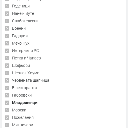
Годеници
Нане и Вуте
Слаботелесни
Военни
Гадории
Мечо Пух
Интернет и PC
Петка и Чапаев
Шофьори
Шерлок Хоумс
Червената шапчица
В ресторанта
Габровски
Младоженци
Морски
Пожелания
Митничари