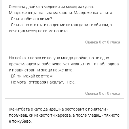
Семейна двойка в медения си месец закусва.
Младоженецът нагъва макарони. Младоженката пита:
- Скъпи, обичаш ли ме?
- Скъпа, по сто пъти на ден ме питаш дали те обичам, а
вече цял месец не си ме попита...
Оценка 0 от
0 гласа
На пейка в парка се целува млада двойка, но по едно
време младежът забелязва, че някакъв тип ги наблюдава
и прави странни знаци на жената.
- Ей, ти, махай се оттам!
- Не мога - отговаря нахалът. - Нек...
Оценка 0 от
0 гласа
Женитбата е като да идеш на ресторант с приятели -
поръчваш си каквото ти харесва, а после гледаш - тяхното
е по-хубаво.