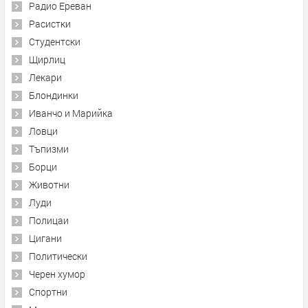
Радио Ереван
Расистки
Студентски
Щирлиц
Лекари
Блондинки
Иванчо и Марийка
Ловци
Тъпизми
Борци
Животни
Луди
Полицаи
Цигани
Политически
Черен хумор
Спортни