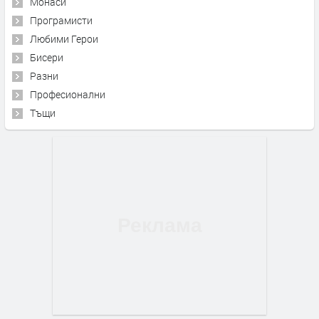
Монаси
Програмисти
Любими Герои
Бисери
Разни
Професионални
Тъщи