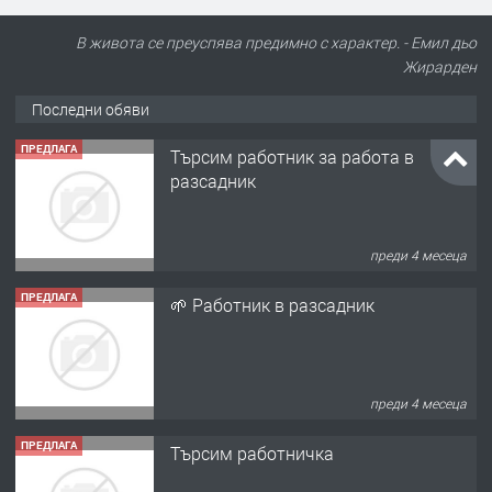
В живота се преуспява предимно с характер. - Емил дьо
Жирарден
Последни обяви
ПРЕДЛАГА
Търсим работник за работа в
разсадник
преди 4 месеца
ПРЕДЛАГА
🌱 Работник в разсадник
преди 4 месеца
ПРЕДЛАГА
Търсим работничка