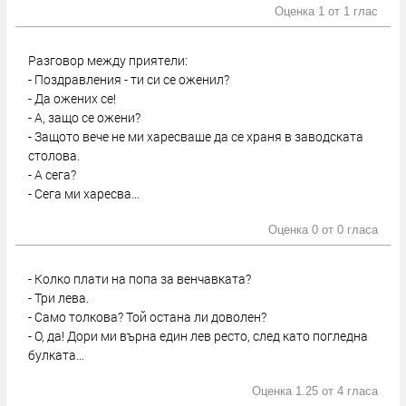
Оценка 1 от
1 глас
Разговор между приятели:
- Поздравления - ти си се оженил?
- Да ожених се!
- А, защо се ожени?
- Защото вече не ми харесваше да се храня в заводската
столова.
- А сега?
- Сега ми харесва…
Оценка 0 от
0 гласа
- Колко плати на попа за венчавката?
- Три лева.
- Само толкова? Той остана ли доволен?
- О, да! Дори ми върна един лев ресто, след като погледна
булката…
Оценка 1.25 от
4 гласа