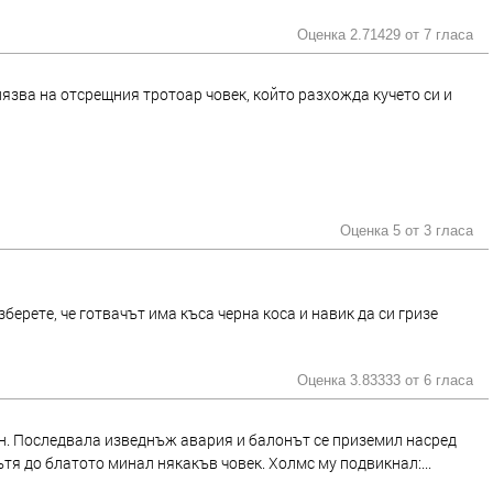
Оценка 2.71429 от
7 гласа
язва на отсрещния тротоар човек, който разхожда кучето си и
Оценка 5 от
3 гласа
зберете, че готвачът има къса черна коса и навик да си гризе
Оценка 3.83333 от
6 гласа
н. Последвала изведнъж авария и балонът се приземил насред
ътя до блатото минал някакъв човек. Холмс му подвикнал:...