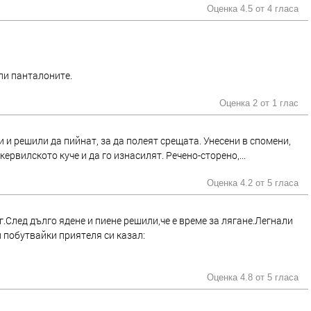
Оценка 4.5 от
4 гласа
ули панталоните.
Оценка 2 от
1 глас
 и решили да пийнат, за да полеят срещата. Унесени в спомени,
ервилското куче и да го изнасилят. Речено-сторено,...
Оценка 4.2 от
5 гласа
.След дълго ядене и пиене решили,че е време за лягане.Легнали
и побутвайки приятеля си казал:
Оценка 4.8 от
5 гласа