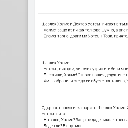
Шерлок Холмс и Доктор Уотсън пикаят в тъм
- Холмс, защо аз пикая толкова шумно, а вие 
- Елементарно, драги ми Уотсън! Това, приятел
Шерлок Холмс:
- Уотсън, виждам, че тази сутрин сте били мн
- Блестящо, Холмс! Отново вашия дедуктивен 
- Хм… забравили сте да си обуете панталона, 
Одърпан просяк иска пари от Шерлок Холмс. 
Уотсън пита:
- Но защо, Холмс? Защо не даде няколко пенс
- Беден ли? В портмон...