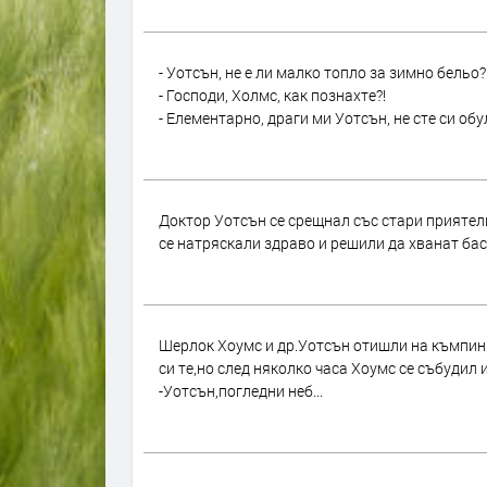
- Уотсън, не е ли малко топло за зимно бельо?
- Господи, Холмс, как познахте?!
- Елементарно, драги ми Уотсън, не сте си об
Доктор Уотсън се срещнал със стари приятели
се натряскали здраво и решили да хванат баск
Шерлок Хоумс и др.Уотсън отишли на къмпинг
си те,но след няколко часа Хоумс се събудил 
-Уотсън,погледни неб...