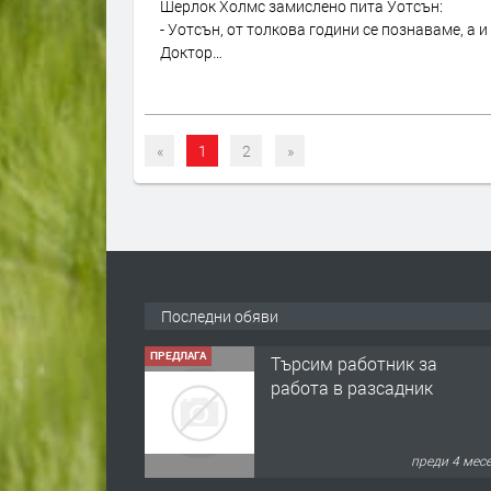
Шерлок Холмс замислено пита Уотсън:
- Уотсън, от толкова години се познаваме, а 
Доктор…
«
1
2
»
Последни обяви
ПРЕДЛАГА
Търсим работник за
работа в разсадник
преди 4 мес