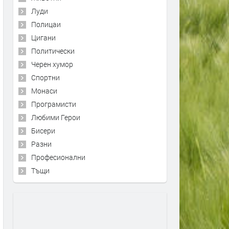
Луди
Полицаи
Цигани
Политически
Черен хумор
Спортни
Монаси
Програмисти
Любими Герои
Бисери
Разни
Професионални
Тъщи