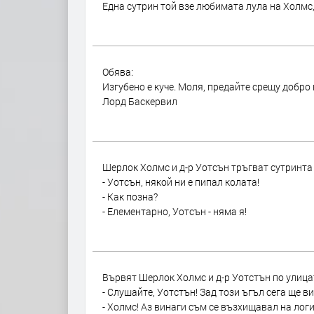
Една сутрин той взе любимата лула на Холмс, з
Обява:
Изгубено е куче. Моля, предайте срещу добро
Лорд Баскервил
Шерлок Холмс и д-р Уотсън тръгват сутринта
- Уотсън, някой ни е пипал колата!
- Как позна?
- Елементарно, Уотсън - няма я!
Вървят Шерлок Холмс и д-р Уотстън по улица
- Слушайте, Уотстън! Зад този ъгъл сега ще ви
- Холмс! Аз винаги съм се възхищавал на логик