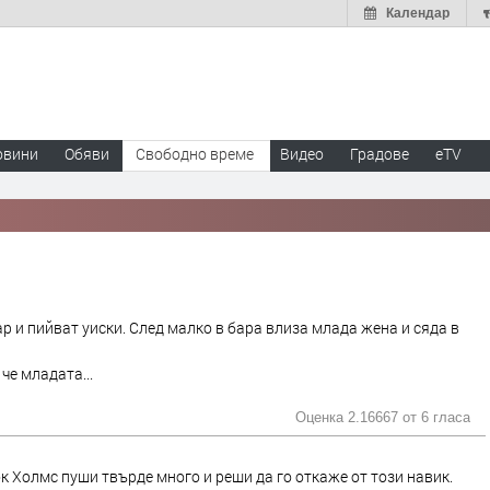
Календар
овини
Обяви
Свободно време
Видео
Градове
eTV
ар и пийват уиски. След малко в бара влиза млада жена и сяда в
че младата...
Оценка 2.16667 от
6 гласа
 Холмс пуши твърде много и реши да го откаже от този навик.