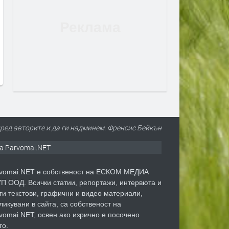
ред авторите и да ги надминем. Френсис Бейкън
а Parvomai.NET
vomai.NET е собственост на ЕСКОМ МЕДИА
П ООД. Всички статии, репортажи, интервюта и
ги текстови, графични и видео материали,
ликувани в сайта, са собственост на
vomai.NET, освен ако изрично е посочено
го.