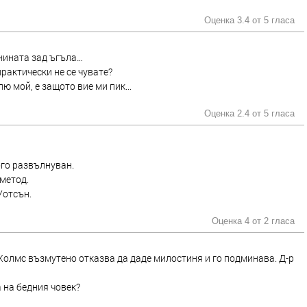
Оценка 3.4 от
5 гласа
нината зад ъгъла…
практически не се чувате?
ю мой, е защото вие ми пик...
Оценка 2.4 от
5 гласа
ого развълнуван.
метод.
Уотсън.
Оценка 4 от
2 гласа
Холмс възмутено отказва да даде милостиня и го подминава. Д-р
а на бедния човек?