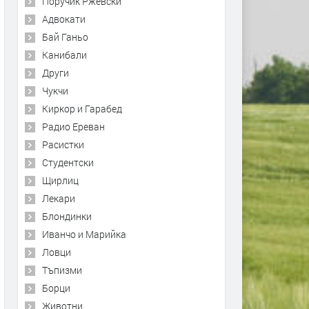
Поручик Ржевски
Адвокати
Бай Ганьо
Канибали
Други
Чукчи
Киркор и Гарабед
Радио Ереван
Расистки
Студентски
Щирлиц
Лекари
Блондинки
Иванчо и Марийка
Ловци
Тъпизми
Борци
Животни