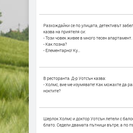
Разхождайки се по улицата, детективът забел
казва на приятеля си:
- Този човек живее в много тесен апартамент.
- Как позна?
- Елементарно! Ку...
В ресторанта. Д-р Уотсън казва:
- Холмс, вие ме изумявате! Как можахте да ра
ноктите?
Шерлок Холмс и доктор Уотсън летели с бало
блато. Седели двамата пътници вътре, а по п