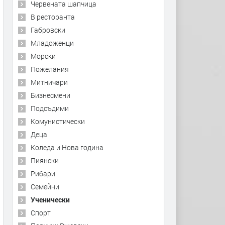
Червената шапчица
В ресторанта
Габровски
Младоженци
Морски
Пожелания
Митничари
Бизнесмени
Подсъдими
Комунистически
Деца
Коледа и Нова година
Пиянски
Рибари
Семейни
Ученически
Спорт