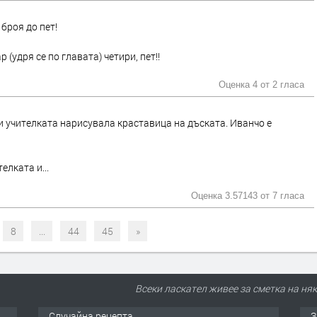
 броя до пет!
р (удря се по главата) четири, пет!!
Оценка 4 от
2 гласа
и учителката нарисувала краставица на дъската. Иванчо е
елката и...
Оценка 3.57143 от
7 гласа
8
...
44
45
»
Всеки ласкател живее за сметка на няк
Случайна рецепта
З