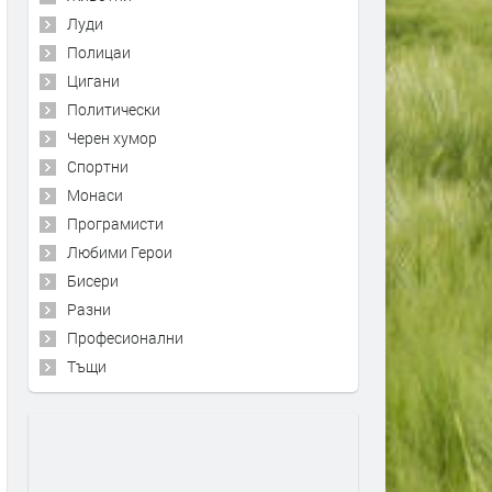
Луди
Полицаи
Цигани
Политически
Черен хумор
Спортни
Монаси
Програмисти
Любими Герои
Бисери
Разни
Професионални
Тъщи