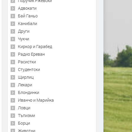
Поручик Ржевски
Адвокати
Бай Ганьо
Канибали
Други
Чукчи
Киркор и Гарабед
Радио Ереван
Расистки
Студентски
Щирлиц
Лекари
Блондинки
Иванчо и Марийка
Ловци
Тъпизми
Борци
Животни