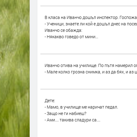
В класа на Иванчо дошъл инспектор. Госпожат
- Ученици, знаете ли кой е дошъл днес на пос
Иванчо се обажда:
- Някакво говедо от мини...
Иванчо отива на училище. По пътя намерил ог
- Мале колко грозна снимка, и аз да бях, и аз 
Дете:
- Мамо, в училище ме наричат педал.
- Защо не ги набиеш?
- Ами.... такива сладури са....