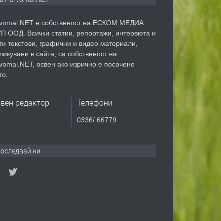
vomai.NET е собственост на ЕСКОМ МЕДИА
П ООД. Всички статии, репортажи, интервюта и
ги текстови, графични и видео материали,
ликувани в сайта, са собственост на
vomai.NET, освен ако изрично е посочено
го.
авен редактор
Телефони
0336/ 66779
оследвай ни