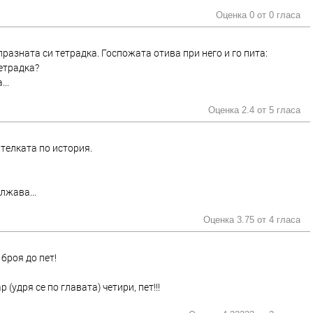
Оценка 0 от
0 гласа
разната си тетрадка. Госпожата отива при него и го пита:
тетрадка?
..
Оценка 2.4 от
5 гласа
ителката по история.
лжава...
Оценка 3.75 от
4 гласа
 броя до пет!
р (удря се по главата) четири, пет!!!