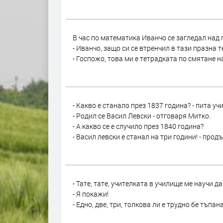
В час по математика Иванчо се загледал над п
- Иванчо, защо си се втренчил в тази празна 
- Госпожо, това ми е тетрадката по смятане на.
- Какво е станало през 1837 година? - пита уч
- Родил се Васил Левски - отговаря Митко.
- А какво се е случило през 1840 година?
- Васил левски е станал на три години! - продъ
- Тате, тате, учителката в училище ме научи да
- Я покажи!
- Едно, две, три, толкова ли е трудно бе тъпана