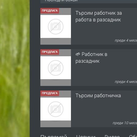
ПРЕДЛАГА
Търсим работник за
работа в разсадник
преди 4 мес
ПРЕДЛАГА
🌱 Работник в
разсадник
преди 4 мес
ПРЕДЛАГА
Търсим работничка
преди 10 мес
ПРЕДЛАГА
Продава употребявани