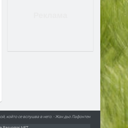
ой, който се вслушва в него. - Жан дьо Лафонтен
а Parvomai.NET