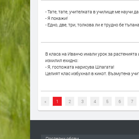
- Тате, тате, учителката в училище ме научи да
- Я покажи!
- Едно, две, три, толкова ли е трудно бе тъпана
В класа на Иванчо имали урок за растенията 
изхилил ехидно:
- Я, госпожата нарисува Шпагата!
Целият клас избухнал в кикот. Възмутена учит
«
1
2
3
4
5
6
7
Последни обяви