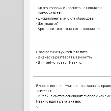
- Мъжо, говорих с класната на нашия син.
- Какво каза тя?
- Дисциплината му била образцова.
- Шегуваш се?
- Кротко си... изтрезнявал на задния чин.
В час по химия учителката пита:
- В какво се разтварят мазнините?
- В тиган! - отговаря Иванчо.
В час по история. Учителят разказва за праи
Учителят:
- В крайна сметка основният въпрос е как сме
Иванчо вдига ръка и казва:
-...