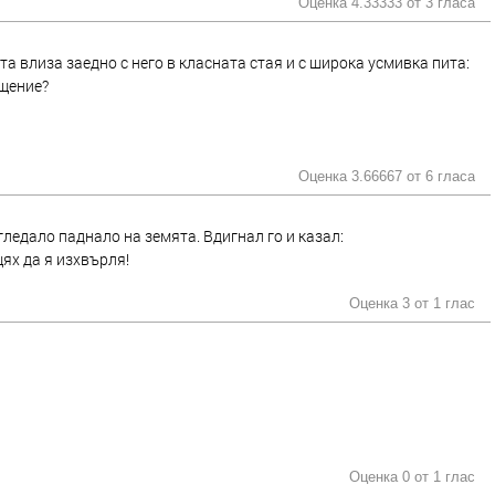
Оценка 4.33333 от
3 гласа
а влиза заедно с него в класната стая и с широка усмивка пита:
ещение?
Оценка 3.66667 от
6 гласа
ледало паднало на земята. Вдигнал го и казал:
щях да я изхвърля!
Оценка 3 от
1 глас
Оценка 0 от
1 глас