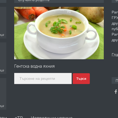
Par
ГРУ
дру
пуб
Par
еца
дру
Гл
Гентска водна яхния
еца
Търси
П
еца