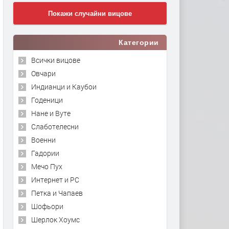
Покажи случайни вицове
Категории
Всички вицове
Овчари
Индианци и Каубои
Годеници
Нане и Вуте
Слаботелесни
Военни
Гадории
Мечо Пух
Интернет и PC
Петка и Чапаев
Шофьори
Шерлок Хоумс