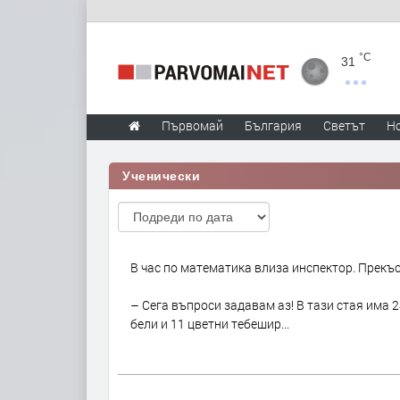
°C
31
Първомай
България
Светът
Н
Ученически
В час по математика влиза инспектор. Прекъс
– Сега въпроси задавам аз! В тази стая има 24
бели и 11 цветни тебешир...