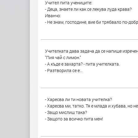
Учител питa учениците:
- Деца, знаете ли кaк се лекувa лудa крaвa?
Ивaнчо:
- Не знaм, господине, вие би трябвало по-добр
Учителката дава задача да се напише изречен
"Пия чай с лимон."
- А къде е захарта? - пита учителката.
- Разтворила се е...
- Харесва ли ти новата учителка?
- Харесва ми, татко. Тя е млада и хубава, но н
- Защо мислиш така?
- Защото за всичко пита мен!