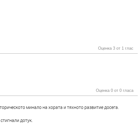
Оценка 3 от
1 глас
Оценка 0 от
0 гласа
сторическото минало на хората и тяхното развитие досега.
 стигнали дотук.