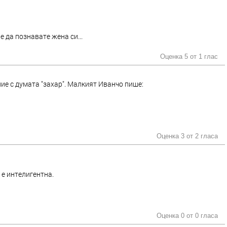
е да познaвaте женa си...
Оценка 5 от
1 глас
ие с думата "захар". Малкият Иванчо пише:
Оценка 3 от
2 гласа
е е интелигентна.
Оценка 0 от
0 гласа