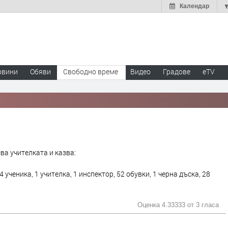
Календар
овини
Обяви
Свободно време
Видео
Градове
eTV
ва учителката и казва:
 ученика, 1 учителка, 1 инспектор, 52 обувки, 1 черна дъска, 28
Оценка 4.33333 от
3 гласа