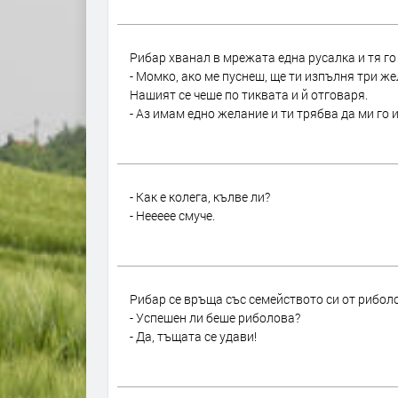
Рибар хванал в мрежата една русалка и тя го
- Момко, ако ме пуснеш, ще ти изпълня три же
Нашият се чеше по тиквата и й отговаря.
- Аз имам едно желание и ти трябва да ми го 
- Как е колега, кълве ли?
- Неееее смуче.
Рибар се връща със семейството си от риболо
- Успешен ли беше риболова?
- Да, тъщата се удави!