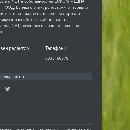
vomai.NET е собственост на ЕСКОМ МЕДИА
П ООД. Всички статии, репортажи, интервюта и
ги текстови, графични и видео материали,
ликувани в сайта, са собственост на
vomai.NET, освен ако изрично е посочено
го.
авен редактор
Телефони
0336/ 66779
оследвай ни