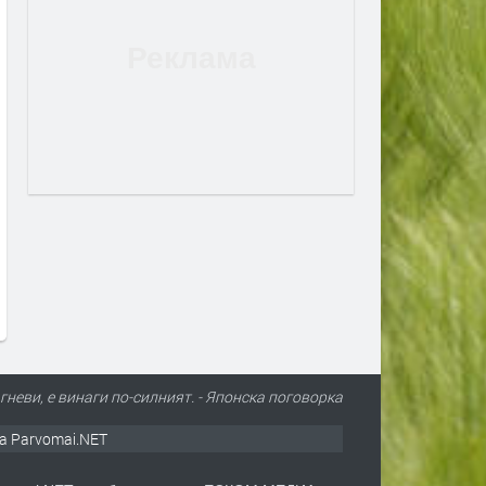
 гневи, е винаги по-силният. - Японска поговорка
а Parvomai.NET