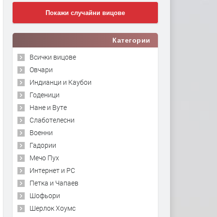
Покажи случайни вицове
Категории
Всички вицове
Овчари
Индианци и Каубои
Годеници
Нане и Вуте
Слаботелесни
Военни
Гадории
Мечо Пух
Интернет и PC
Петка и Чапаев
Шофьори
Шерлок Хоумс