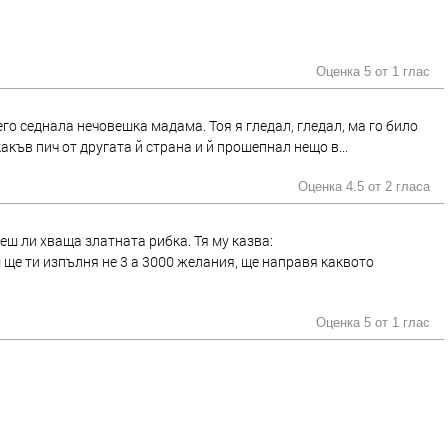
Оценка 5 от
1 глас
его седнала нечовешка мадама. Тоя я гледал, гледал, ма го било
акъв пич от другата й страна и й прошепнал нещо в...
Оценка 4.5 от
2 гласа
щеш ли хваща златната рибка. Тя му казва:
ш ще ти изпълня не 3 а 3000 желания, ще направя каквото
Оценка 5 от
1 глас