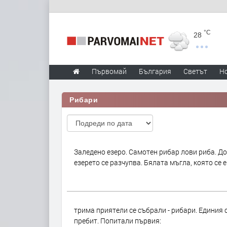
°C
28
Първомай
България
Светът
Н
Рибари
Заледено езеро. Самотен рибар лови риба. До
езерето се разчупва. Бялата мъгла, която се 
трима приятели се събрали - рибари. Единия 
пребит. Попитали първия: