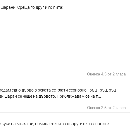
шарани. Среща го друг и го пита:
Оценка 4.5 от
2 гласа
ледам едно дърво в реката се клати сериозно - ръц - ръц, ръц -
ен шаран се чеше на дървото. Приближавам се на п...
Оценка 2.5 от
2 гласа
куки на мъжа ви, помислете си за съпругите на ловците.