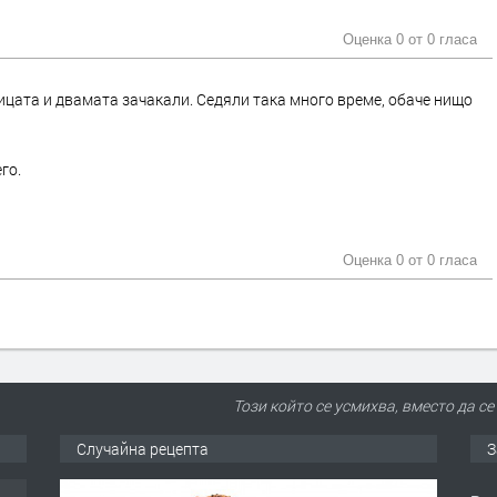
Оценка 0 от
0 гласа
ицата и двамата зачакали. Седяли така много време, обаче нищо
го.
Оценка 0 от
0 гласа
Този който се усмихва, вместо да се
Случайна рецепта
З