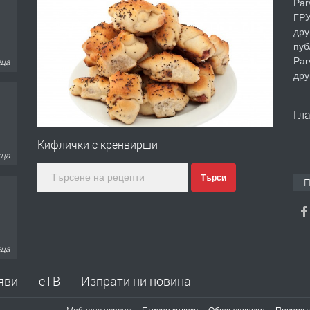
Par
ГРУ
дру
пуб
Par
еца
дру
Гл
Кифлички с кренвирши
еца
Търси
П
еца
яви
еТВ
Изпрати ни новина