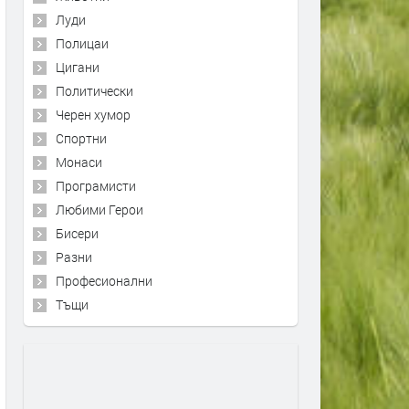
Луди
Полицаи
Цигани
Политически
Черен хумор
Спортни
Монаси
Програмисти
Любими Герои
Бисери
Разни
Професионални
Тъщи