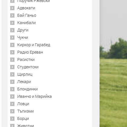
Поручик Ржевски
Адвокати
Бай Ганьо
Канибали
Други
Чукчи
Киркор и Гарабед
Радио Ереван
Расистки
Студентски
Щирлиц
Лекари
Блондинки
Иванчо и Марийка
Ловци
Тъпизми
Борци
Животни