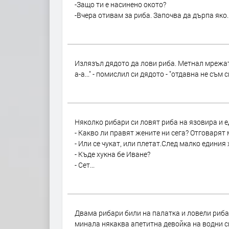
-Защо ти е насинено окото?
-Вчера отивам за риба. Започва да дърпа яко.Н
Излязъл дядото да лови риба. Метнал мрежат
а-а..." - помислил си дядото - "отдавна не съм
Няколко рибари си ловят риба на язовира и е
- Какво ли правят жените ни сега? Отговарят 
- Или се чукат, или плетат.След малко единия
- Къде хукна бе Иване?
- Сет...
Двама рибари били на палатка и ловели риба.
минала някаква апетитна девойка на водни с