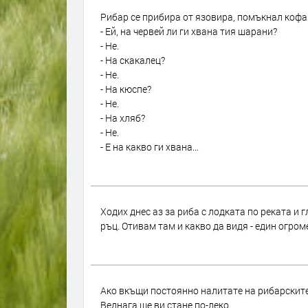
Рибар се прибира от язовира, помъкнал кофа 
- Ей, на червей ли ги хвана тия шарани?
- Не.
- На скакалец?
- Не.
- На кюспе?
- Не.
- На хляб?
- Не.
- Е на какво ги хвана...
Ходих днес аз за риба с лодката по реката и г
ръц. Отивам там и какво да видя - един огром
Ако вкъщи постоянно налитате на рибарските 
Веднага ще ви стане по-леко.