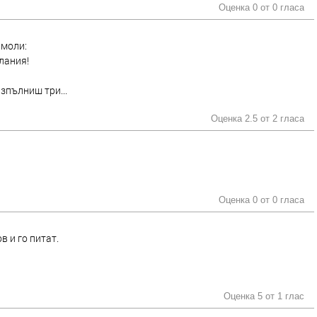
Оценка 0 от
0 гласа
 моли:
лания!
изпълниш три...
Оценка 2.5 от
2 гласа
Оценка 0 от
0 гласа
в и го питат.
Оценка 5 от
1 глас