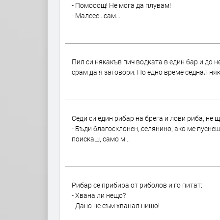
- Помооощ! Не мога да плувам!
- Малеее...сам...
Пил си някакъв пич водката в един бар и до н
срам да я заговори. По едно време седнал няк
Седи си един рибар на брега и лови риба, не 
- Бъди благосклонен, селянино, ако ме пусне
поискаш, само м...
Рибар се прибира от риболов и го питат:
- Хвана ли нещо?
- Дано не съм хванал нищо!