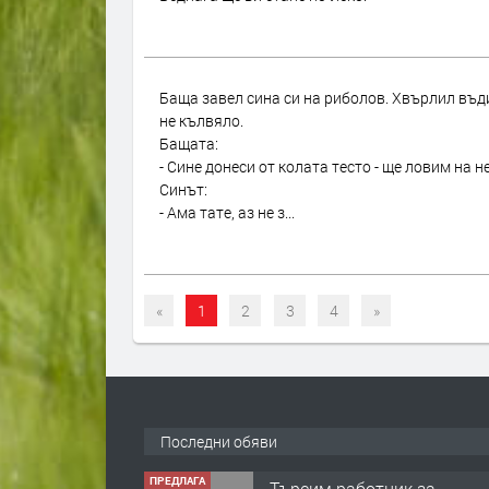
Баща завел сина си на риболов. Хвърлил въд
не кълвяло.
Бащата:
- Сине донеси от колата тесто - ще ловим на не
Синът:
- Ама тате, аз не з...
«
1
2
3
4
»
Последни обяви
ПРЕДЛАГА
Търсим работник за