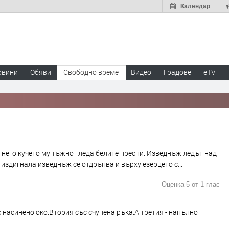
Календар
овини
Обяви
Свободно време
Видео
Градове
eTV
 него кучето му тъжно гледа белите преспи. Изведнъж ледът над
е издигнала изведнъж се отдръпва и върху езерцето с...
Оценка 5 от
1 глас
с насинено око.Втория със счупена ръка.А третия - напълно