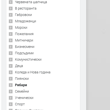
Червената шапчица
В ресторанта
Габровски
Младоженци
Морски
Пожелания
Митничари
Бизнесмени
Подсъдими
Комунистически
Деца
Коледа и Нова година
Пиянски
Рибари
Семейни
Ученически
Спорт