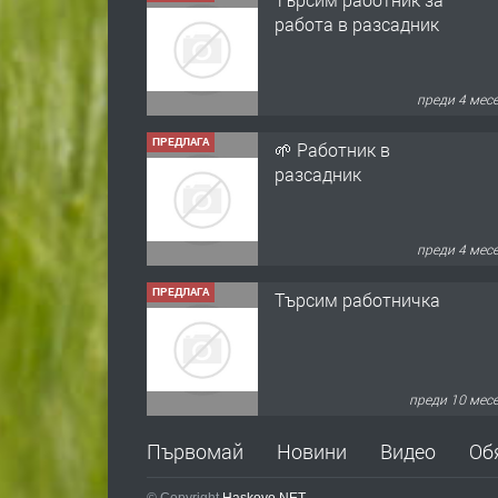
работа в разсадник
преди 4 мес
ПРЕДЛАГА
🌱 Работник в
разсадник
преди 4 мес
ПРЕДЛАГА
Търсим работничка
преди 10 мес
ПРЕДЛАГА
Продава употребявани
Първомай
Новини
Видео
Об
чисти и запазени