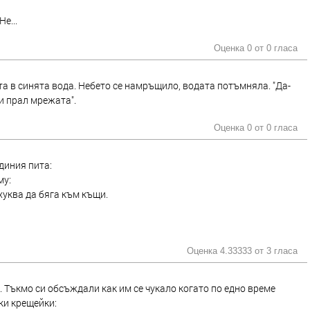
е...
Оценка 0 от
0 гласа
а в синята вода. Небето се намръщило, водата потъмняла. "Да-
 си прал мрежата".
Оценка 0 от
0 гласа
диния пита:
му:
 хуква да бяга към къщи.
Оценка 4.33333 от
3 гласа
 Тъкмо си обсъждали как им се чукало когато по едно време
ки крещейки: