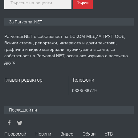
Търси
преди 1 година
ПРЕДЛАГА
Монтажник на малки детайли за
За Parvomai.NET
медицинската индустрия
Parvomai.NET е собственост на ЕСКОМ МЕДИА ГРУП ООД.
Всички статии, репортажи, интервюта и други текстови,
преди 1 година
графични и видео материали, публикувани в сайта, са
собственост на Parvomai.NET, освен ако изрично е посочено
ПРЕДЛАГА
Уроци по Математика
друго.
Главен редактор
Телефони
преди 1 година
0336/ 66779
ПРЕДЛАГА
Продавам апартамент - гр.
Първомай
Последвай ни
преди 1 година
Първомай
Новини
Видео
Обяви
еТВ