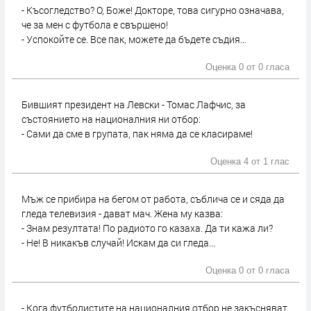
- Късогледство? О, Боже! Докторе, това сигурно означава,
че за мен с футбола е свършено!
- Успокойте се. Все пак, можете да бъдете съдия…
Оценка 0 от
0 гласа
Бившият президент на Левски - Томас Лафчис, за
състоянието на националния ни отбор:
- Сами да сме в групата, пак няма да се класираме!
Оценка 4 от
1 глас
Мъж се прибира на бегом от работа, съблича се и сяда да
гледа телевизия - дават мач. Жена му казва:
- Знам резултата! По радиото го казаха. Да ти кажа ли?
- Не! В никакъв случай! Искам да си гледа...
Оценка 0 от
0 гласа
- Кога футболистите на националния отбор не закъсняват