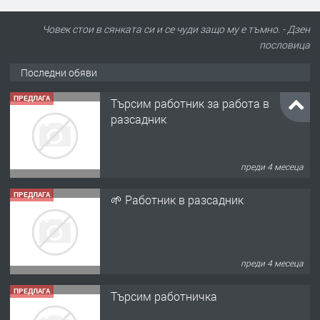
Човек стои в сянката си и се чуди защо му е тъмно. - Дзен
пословицa
Последни обяви
ПРЕДЛАГА
Търсим работник за работа в
разсадник
преди 4 месеца
ПРЕДЛАГА
🌱 Работник в разсадник
преди 4 месеца
ПРЕДЛАГА
Търсим работничка