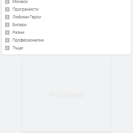
Монаси
Програмисти
Любими Герои
Бисери
Разни
Професионални
Тъщи