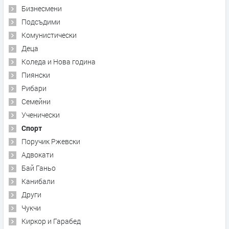
Бизнесмени
Подсъдими
Комунистически
Деца
Коледа и Нова година
Пиянски
Рибари
Семейни
Ученически
Спорт
Поручик Ржевски
Адвокати
Бай Ганьо
Канибали
Други
Чукчи
Киркор и Гарабед