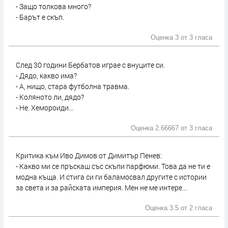
- Защо толкова много?
- Барът е скъп.
Оценка 3 от
3 гласа
След 30 години Бербатов играе с внуците си.
- Дядо, какво има?
- А, нищо, стара футболна травма.
- Коляното ли, дядо?
- Не. Хемороиди...
Оценка 2.66667 от
3 гласа
Критика към Иво Димов от Димитър Пенев:
- Какво ми се пръскаш със скъпи парфюми. Това да не ти е
модна къща. И стига си ги баламосвал другите с истории
за света и за райската империя. Мен не ме интере...
Оценка 3.5 от
2 гласа