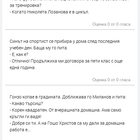
за тренировка?
- Когато Николета Лозанова е в цикъл.
Оценка 0 от
0 гласа
Синът на спортист се прибира у дома след последния
учебен ден. Баща му го пита:
- Е, как е?
- Отлично! Продължиха ми договора за пети клас с още
една година.
Оценка 0 от
0 гласа
Гонзо копае в градината. Доближава го Миланов и пита:
- Какво търсиш?
- Корен квадратен. От вчерашната домашна. Ама само
кръгли ги вадя!
- Добре си ти. А на Гошо Христов са му дали за домашна
работа е...