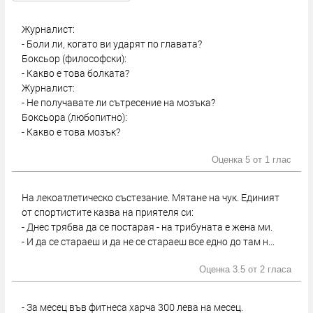
Журналист:
- Боли ли, когато ви ударят по главата?
Боксьор (философски):
- Какво е това болката?
Журналист:
- Не получавате ли сътресение на мозъка?
Боксьора (любопитно):
- Какво е това мозък?
Оценка 5 от
1 глас
На лекоатлетическо състезание. Мятане на чук. Единият
от спортистите казва на приятеля си:
- Днес трябва да се постарая - на трибуната е жена ми.
- И да се стараеш и да не се стараеш все едно до там н...
Оценка 3.5 от
2 гласа
- За месец във фитнеса харча 300 лева на месец.