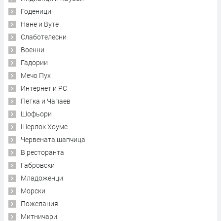
Годеници
Нане и Вуте
Слаботелесни
Военни
Гадории
Мечо Пух
Интернет и PC
Петка и Чапаев
Шофьори
Шерлок Хоумс
Червената шапчица
В ресторанта
Габровски
Младоженци
Морски
Пожелания
Митничари