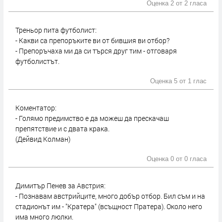
Оценка 2 от
2 гласа
Треньор пита футболист:
- Какви са препоръките ви от бившия ви отбор?
- Препоръчаха ми да си търся друг тим - отговаря
футболистът.
Оценка 5 от
1 глас
Коментатор:
- Голямо предимство е да можеш да прескачаш
препятствие и с двата крака.
(Дейвид Колман)
Оценка 0 от
0 гласа
Димитър Пенев за Австрия:
- Познавам австрийците, много добър отбор. Бил съм и на
стадионът им - "Кратера" (всъщност Пратера). Около него
има много люлки.