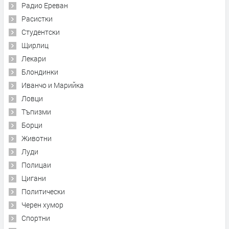
Радио Ереван
Расистки
Студентски
Щирлиц
Лекари
Блондинки
Иванчо и Марийка
Ловци
Тъпизми
Борци
Животни
Луди
Полицаи
Цигани
Политически
Черен хумор
Спортни