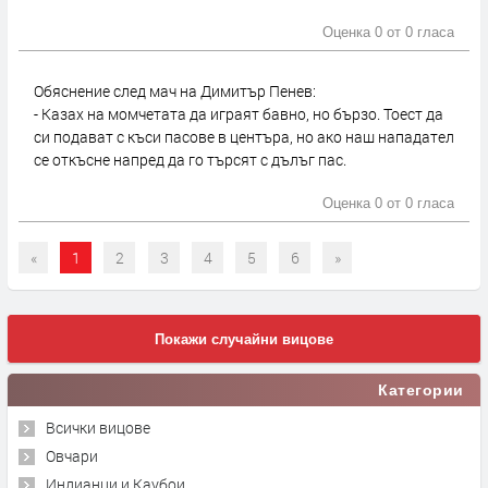
Оценка 0 от
0 гласа
Обяснение след мач на Димитър Пенев:
- Казах на момчетата да играят бавно, но бързо. Тоест да
си подават с къси пасове в центъра, но ако наш нападател
се откъсне напред да го търсят с дълъг пас.
Оценка 0 от
0 гласа
«
1
2
3
4
5
6
»
Покажи случайни вицове
Категории
Всички вицове
Овчари
Индианци и Каубои