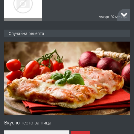
преди 10 месеца
ПРЕДЛАГА
Продава употребявани чисти и
Случайна рецепта
запазени матраци за спални.
преди 1 година
ПРЕДЛАГА
Работа за общи работници
преди 1 година
ПРЕДЛАГА
Първи поход "По стъпките на Ангел
Войвода"
Вкусно тесто за пица