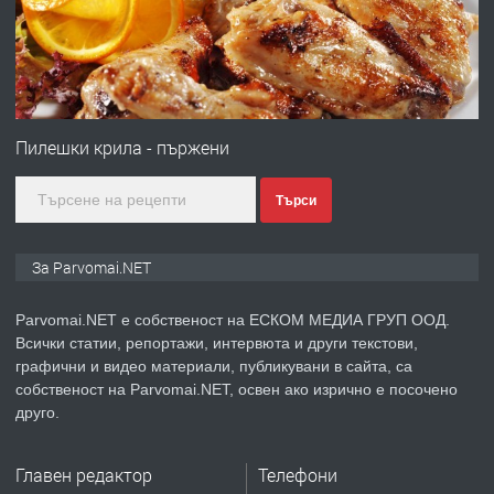
преди 1 година
ПРЕДЛАГА
Монтажник на малки детайли за
медицинската индустрия
Пилешки крила - пържени
Търси
преди 1 година
ПРЕДЛАГА
Уроци по Математика
За Parvomai.NET
Parvomai.NET е собственост на ЕСКОМ МЕДИА ГРУП ООД.
Всички статии, репортажи, интервюта и други текстови,
преди 1 година
графични и видео материали, публикувани в сайта, са
собственост на Parvomai.NET, освен ако изрично е посочено
ПРЕДЛАГА
Продавам апартамент - гр.
друго.
Първомай
Главен редактор
Телефони