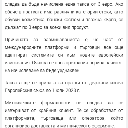
следва да бъде начислена една такса от 3 евро. Ако
обаче в пратката има различни категории стоки, като
обувки, козметика, бански костюм и плажна кърпа, се
дължат по 3 евро за всеки вид продукт.
Причината за разминаванията е, че част от
международните платформи и търговци все още
адаптират системите си към новите европейски
изисквания. Очаква се през преходния период начинът
на изчисляване да бъде уеднаквен.
Таксата ще се прилага за пратки от държави извън
Европейския съюз до 1 юли 2028 г.
Митническите формалности не следва да се
извършват от крайния клиент. Те се обработват от
платформата, търговеца или оператора, който
организира доставката и митническото оформяне.