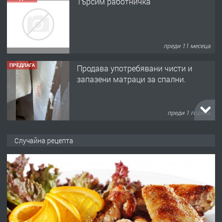
Търсим работничка
преди 11 месеца
ПРЕДЛАГА
Продава употребявани чисти и
запазени матраци за спални.
преди 1 година
ПРЕДЛАГА
Работа за общи работници
Случайна рецепта
преди 1 година
ПРЕДЛАГА
Първи поход "По стъпките на Ангел
Войвода"