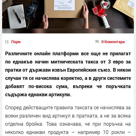
Пари
0 Коментара
Различните онлайн платформи все още не прилагат
по еднакъв начин митническата такса от 3 евро за
пратки от държави извън Европейския съюз. В някои
случаи тя се начислява коректно, а в други системите
добавят по-висока сума, въпреки че поръчката
съдържа еднакви артикули.
Според действащите правила таксата се начислява за
всеки различен вид артикул в пратката, а не за всяка
отделна бройка. Това означава, че при поръчка на
няколко еднакви продукта – например 10 рокли –