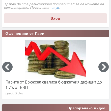
Трябва да сте регистриран потребител за да можете да
коментирате. Правилата -
тук
.
Вход
Още новини от Пари
Парите от Брюксел свалиха бюджетния дефицит до
Н
1.7% от БВП
л
преди 3 дни
п
Препоръчано видео