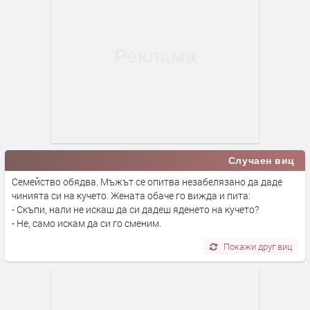
Случаен виц
Семейство обядва. Мъжът се опитва незабелязано да даде
чинията си на кучето. Жената обаче го вижда и пита:
- Скъпи, нали не искаш да си дадеш яденето на кучето?
- Не, само искам да си го сменим.
Покажи друг виц