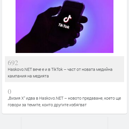
692
Haskovo.NET вече е и в TikTok – част от новата медийна
кампания на медията
0
„Визия Х“ идва в Haskovo.NET – новото предаване, което ще
говори за темите, които другите избягват