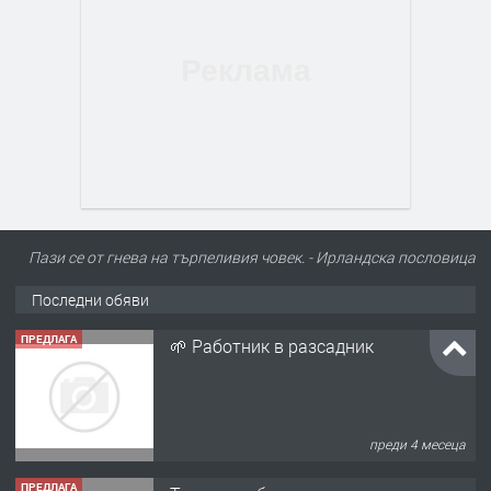
Пази се от гнева на търпеливия човек. - Ирландскa пословицa
Последни обяви
ПРЕДЛАГА
🌱 Работник в разсадник
преди 4 месеца
ПРЕДЛАГА