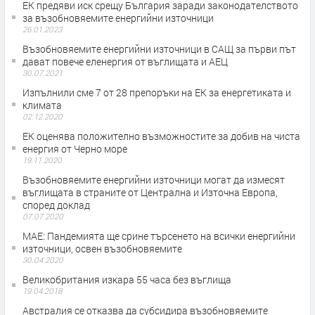
ЕК предяви иск срещу България заради законодателството
за възобновяемите енергийни източници
26.01.2023
Възобновяемите енергийни източници в САЩ за първи път
дават повече еленергия от въглищата и АЕЦ
30.07.2021
Изпълнили сме 7 от 28 препоръки на ЕК за енергетиката и
климата
02.12.2020
ЕК оценява положително възможностите за добив на чиста
енергия от Черно море
19.11.2020
Възобновяемите енергийни източници могат да измесят
въглищата в страните от Централна и Източна Европа,
според доклад
07.07.2020
МАЕ: Пандемията ще срине търсенето на всички енергийни
източници, освен възобновяемите
30.04.2020
Великобритания изкара 55 часа без въглища
19.04.2018
Австралия се отказва да субсидира възобновяемите