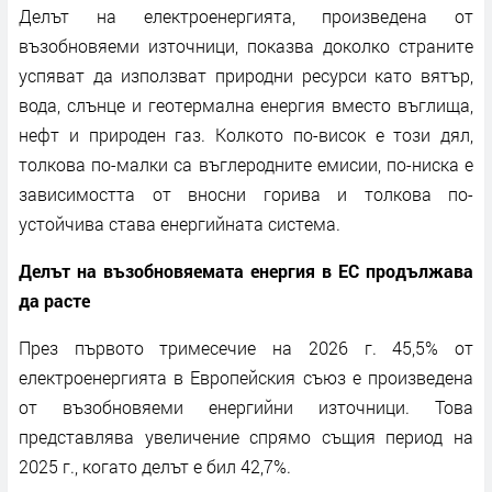
Делът на електроенергията, произведена от
възобновяеми източници, показва доколко страните
успяват да използват природни ресурси като вятър,
вода, слънце и геотермална енергия вместо въглища,
нефт и природен газ. Колкото по-висок е този дял,
толкова по-малки са въглеродните емисии, по-ниска е
зависимостта от вносни горива и толкова по-
устойчива става енергийната система.
Делът на възобновяемата енергия в ЕС продължава
да расте
През първото тримесечие на 2026 г. 45,5% от
електроенергията в Европейския съюз е произведена
от възобновяеми енергийни източници. Това
представлява увеличение спрямо същия период на
2025 г., когато делът е бил 42,7%.