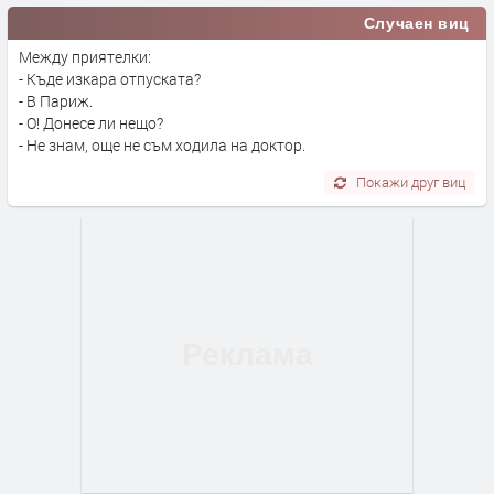
Случаен виц
Между приятелки:
- Къде изкара отпуската?
- В Париж.
- О! Донесе ли нещо?
- Не знам, още не съм ходила на доктор.
Покажи друг виц