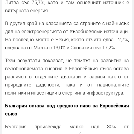
Литва със 75,7%, като и там основният източник е
вятърната енергия.
В другия край на класацията са страните с най-нисък
дял на електроенергията от възобновяеми източници.
На последно място е Чехия, която отчита едва 12,7%,
следвана от Малта с 13,0% и Словакия със 17,2%.
Тези резултати показват, че темпът на развитие на
възобновяемата енергия в Европейския съюз остава
различен в отделните държави и зависи както от
природните дадености, така и от националните
политики и инвестиции в енергийна инфраструктура.
България остава под средното ниво за Европейския
съюз
България произвежда малко над 30% от