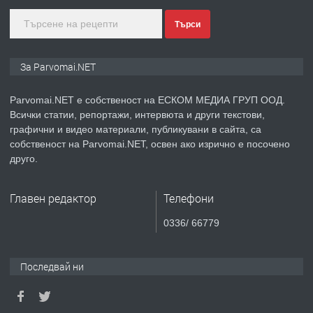
Търси
преди 1 година
ПРЕДЛАГА
Уроци по Математика
За Parvomai.NET
Parvomai.NET е собственост на ЕСКОМ МЕДИА ГРУП ООД.
Всички статии, репортажи, интервюта и други текстови,
преди 1 година
графични и видео материали, публикувани в сайта, са
собственост на Parvomai.NET, освен ако изрично е посочено
ПРЕДЛАГА
Продавам апартамент - гр.
друго.
Първомай
Главен редактор
Телефони
преди 1 година
0336/ 66779
ТЪРСИ
Търсим работник
Последвай ни
преди 1 година