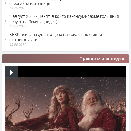
енергийни източници
09.10.2017
2 август 2017 - Денят, в който изконсумирахме годишния
ресурс на Земята (видео)
02.08.2017
КЕВР вдига изкупната цена на тока от покривни
фотоволтаици
13.06.2017
Препоръчано видео