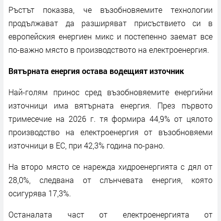
Ръстът показва, че възобновяемите технологии
продължават да разширяват присъствието си в
европейския енергиен микс и постепенно заемат все
по-важно място в производството на електроенергия.
Вятърната енергия остава водещият източник
Най-голям принос сред възобновяемите енергийни
източници има вятърната енергия. През първото
тримесечие на 2026 г. тя формира 44,9% от цялото
производство на електроенергия от възобновяеми
източници в ЕС, при 42,3% година по-рано.
На второ място се нарежда хидроенергията с дял от
28,0%, следвана от слънчевата енергия, която
осигурява 17,3%.
Останалата част от електроенергията от