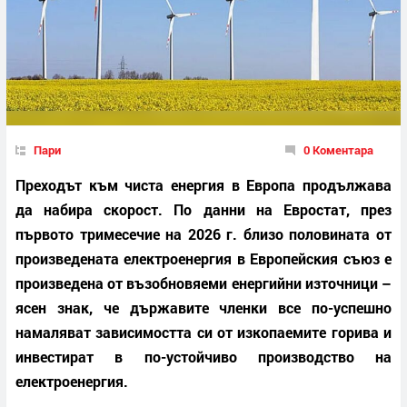
Пари
0 Коментара
Преходът към чиста енергия в Европа продължава
да набира скорост. По данни на Евростат, през
първото тримесечие на 2026 г. близо половината от
произведената електроенергия в Европейския съюз е
произведена от възобновяеми енергийни източници –
ясен знак, че държавите членки все по-успешно
намаляват зависимостта си от изкопаемите горива и
инвестират в по-устойчиво производство на
електроенергия.