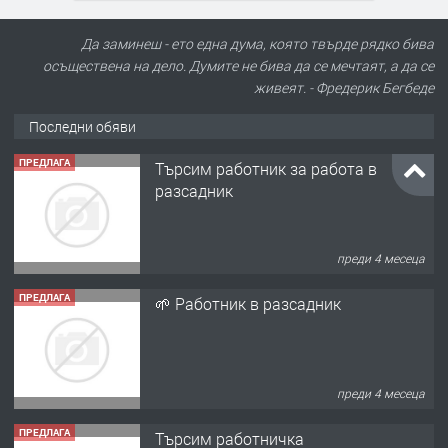
Да заминеш - ето една дума, която твърде рядко бива
осъществена на дело. Думите не бива да се мечтаят, а да се
живеят. - Фредерик Бегбеде
Последни обяви
ПРЕДЛАГА
🌱 Работник в разсадник
преди 4 месеца
ПРЕДЛАГА
Търсим работничка
преди 10 месеца
ПРЕДЛАГА
Продава употребявани чисти и