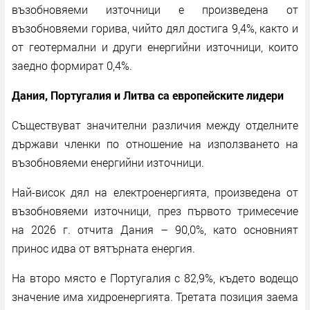
възобновяеми източници е произведена от
възобновяеми горива, чийто дял достига 9,4%, както и
от геотермални и други енергийни източници, които
заедно формират 0,4%.
Дания, Португалия и Литва са европейските лидери
Съществуват значителни различия между отделните
държави членки по отношение на използването на
възобновяеми енергийни източници.
Най-висок дял на електроенергията, произведена от
възобновяеми източници, през първото тримесечие
на 2026 г. отчита Дания – 90,0%, като основният
принос идва от вятърната енергия.
На второ място е Португалия с 82,9%, където водещо
значение има хидроенергията. Третата позиция заема