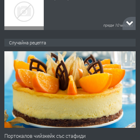
запазени матраци за спални.
преди 1 година
ПРЕДЛАГА
Работа за общи работници
Случайна рецепта
преди 1 година
ПРЕДЛАГА
Първи поход "По стъпките на Ангел
Войвода"
преди 1 година
ПРЕДЛАГА
Монтажник на малки детайли за
медицинската индустрия
Портокалов чийзкейк със стафиди