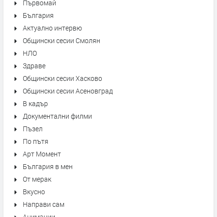
Първомай
България
Актуално интервю
Общински сесии Смолян
НЛО
Здраве
Общински сесии Хасково
Общински сесии Асеновград
В кадър
Документални филми
Пъзел
По пътя
Арт Момент
България в мен
От мерак
Вкусно
Направи сам
Анимации