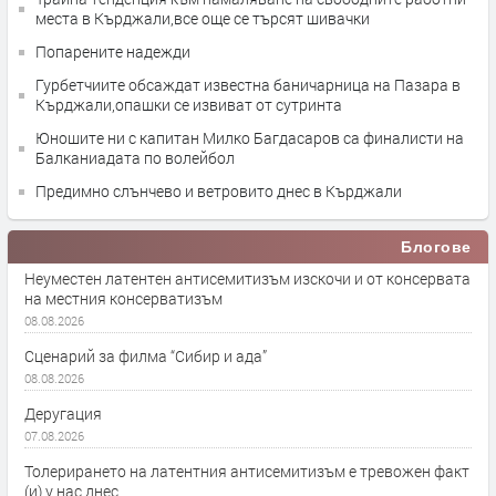
места в Кърджали,все още се търсят шивачки
Попарените надежди
Гурбетчиите обсаждат известна баничарница на Пазара в
Кърджали,опашки се извиват от сутринта
Юношите ни с капитан Милко Багдасаров са финалисти на
Балканиадата по волейбол
Предимно слънчево и ветровито днес в Кърджали
Блогове
Неуместен латентен антисемитизъм изскочи и от консервата
на местния консерватизъм
08.08.2026
Сценарий за филма “Сибир и ада”
08.08.2026
Деругация
07.08.2026
Толерирането на латентния антисемитизъм е тревожен факт
(и) у нас днес