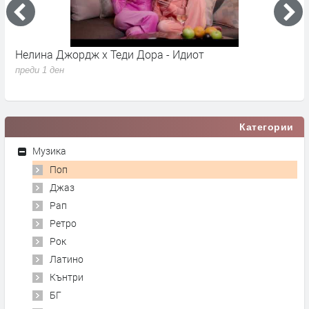
Нелина Джордж x Теди Дора - Идиот
Y
преди 1 ден
п
Категории
Музика
Поп
Джаз
Рап
Ретро
Рок
Латино
Кънтри
БГ