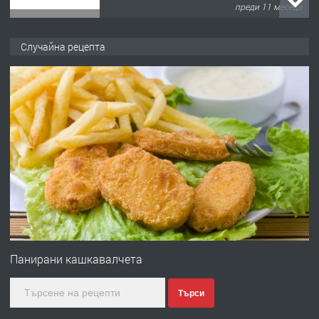
преди 11 месеца
ПРЕДЛАГА
Продава употребявани чисти и
Случайна рецепта
запазени матраци за спални.
преди 1 година
ПРЕДЛАГА
Работа за общи работници
преди 1 година
ПРЕДЛАГА
Първи поход "По стъпките на Ангел
Войвода"
Панирани кашкавалчета
Търси
преди 1 година