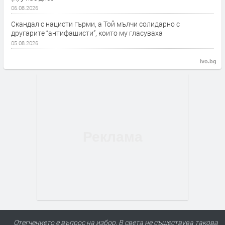
06.08.2026
Скандал с нацисти гърми, а Той мълчи солидарно с
другарите “антифашисти”, които му гласуваха
05.08.2026
ivo.bg
Отегчението е въпрос на избор. В света не съществува такова