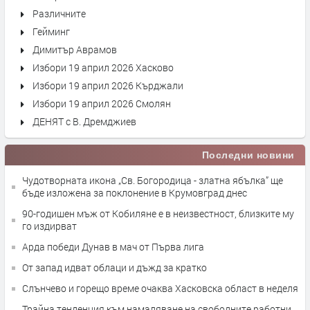
Различните
Гейминг
Димитър Аврамов
Избори 19 април 2026 Хасково
Избори 19 април 2026 Кърджали
Избори 19 април 2026 Смолян
ДЕНЯТ с В. Дремджиев
Последни новини
Чудотворната икона „Св. Богородица - златна ябълка” ще
бъде изложена за поклонение в Крумовград днес
90-годишен мъж от Кобиляне е в неизвестност, близките му
го издирват
Арда победи Дунав в мач от Първа лига
От запад идват облаци и дъжд за кратко
Слънчево и горещо време очаква Хасковска област в неделя
Трайна тенденция към намаляване на свободните работни