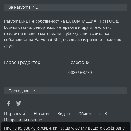
ПРЕДЛАГА
Монтажник на малки детайли за
За Parvomai.NET
медицинската индустрия
Parvomai.NET е собственост на ЕСКОМ МЕДИА ГРУП ООД.
Всички статии, репортажи, интервюта и други текстови,
преди 1 година
графични и видео материали, публикувани в сайта, са
собственост на Parvomai.NET, освен ако изрично е посочено
ПРЕДЛАГА
Уроци по Математика
друго.
Главен редактор
Телефони
преди 1 година
0336/ 66779
ПРЕДЛАГА
Продавам апартамент - гр.
Първомай
Последвай ни
преди 1 година
Първомай
Новини
Видео
Обяви
еТВ
Изпрати ни новина
ТЪРСИ
Търсим работник
Ние използваме „бисквитки“, за да улесним вашето сърфиране.