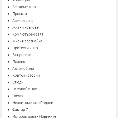
Без коментар
Проекти
Асеновград
Житни кръгове
Компютърен свят
Мисия всезнайко
Протести 2018
Въпросите
Перник
Автомобили
Кратки истории
Етюди
Пътувай с нас
Наука
Неопитомените Родопи
Фактор 7
Истории извън Новините