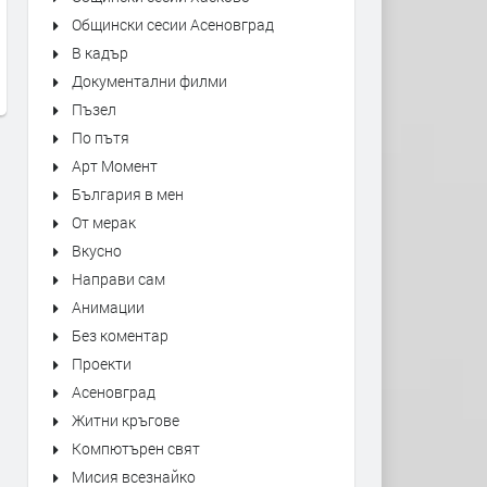
Kiss - Forever
"Bésame Mucho" Alfredo
Общински сесии Асеновград
Rodriguez Trio Live at Mon
преди 1 ден
В кадър
Jazz Festival
Документални филми
преди 1 ден
Пъзел
По пътя
Арт Момент
България в мен
От мерак
Вкусно
Направи сам
Анимации
Без коментар
Проекти
Асеновград
Житни кръгове
Компютърен свят
Мисия всезнайко