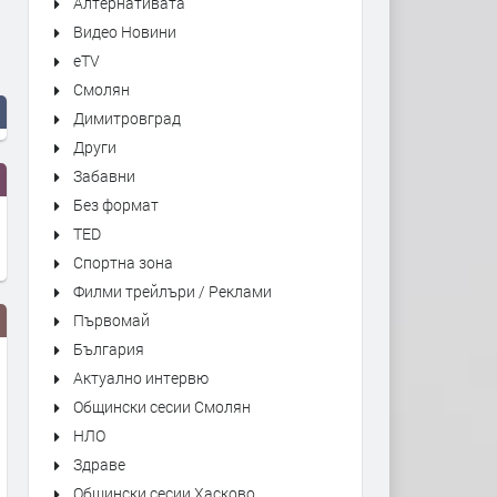
Алтернативата
Видео Новини
eTV
Смолян
Димитровград
Други
Забавни
Без формат
TED
Спортна зона
Филми трейлъри / Реклами
Първомай
България
Актуално интервю
Общински сесии Смолян
НЛО
Здраве
Общински сесии Хасково