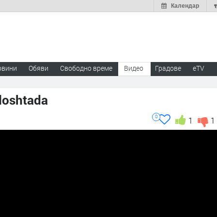
Календар
овини
Обяви
Свободно време
Видео
Градове
eTV
loshtada
0
1
1