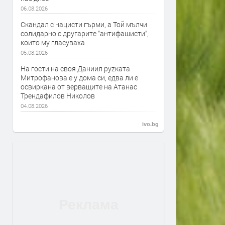
06.08.2026
Скандал с нацисти гърми, а Той мълчи
солидарно с другарите “антифашисти”,
които му гласуваха
05.08.2026
На гости на своя Даниил руzката
Митрофанова е у дома си, едва ли е
освиркана от верващите на Атанас
Трендафилов Николов
04.08.2026
ivo.bg