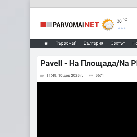
°C
38
Първомай
България
Светът
Н
Pavell - На Площада/Na P
11:49, 10 дек 2025 г.
5671