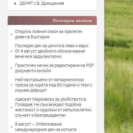
ДЕНЯТ с В. Дремджиев
Последни новини
Откриха ловния сезон за прелетен
дивеч в България
Последен ден за цените в лева и евро:
От 9 август двойното обозначаване
вече не е задължително
Практичен начин за редактиране на PDF
документи онлайн
Най-застрашени от западнонилска
треска са хората над 60 години и тези с
имунен дефицит
Адвокат Марковски за убийството в
Пловдив: Не съм виждал подобна
жестокост и садизъм от непълнолетни,
случаят е безпрецедентен
8 август – Отбелязваме
международния ден на котката