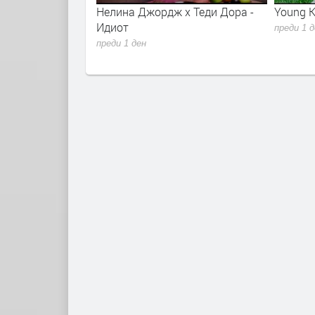
r - Sugar Talking
Нелина Джордж x Теди Дора -
Young K
lla 2026
Идиот
преди 1 
преди 1 ден