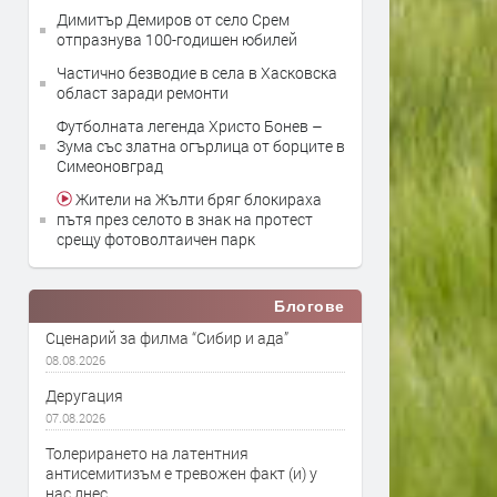
Димитър Демиров от село Срем
отпразнува 100-годишен юбилей
Частично безводие в села в Хасковска
област заради ремонти
Футболната легенда Христо Бонев –
Зума със златна огърлица от борците в
Симеоновград
Жители на Жълти бряг блокираха
пътя през селото в знак на протест
срещу фотоволтаичен парк
Блогове
Сценарий за филма “Сибир и ада”
08.08.2026
Деругация
07.08.2026
Толерирането на латентния
антисемитизъм е тревожен факт (и) у
нас днес