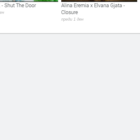
 - Shut The Door
Alina Eremia x Elvana Gjata -
Closure
ден
преди 1 ден