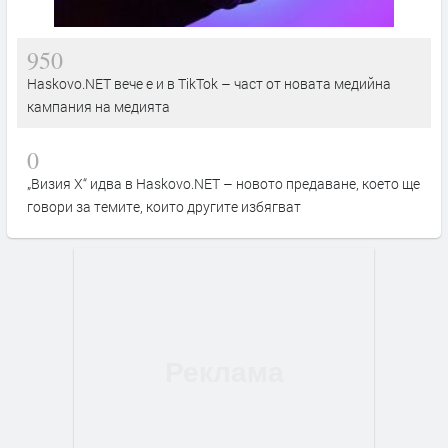
950
Haskovo.NET вече е и в TikTok – част от новата медийна
кампания на медията
0
„Визия Х“ идва в Haskovo.NET – новото предаване, което ще
говори за темите, които другите избягват