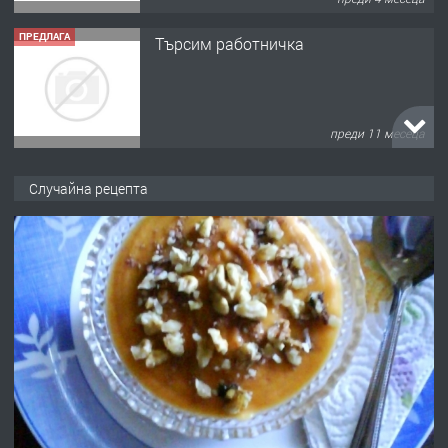
ПРЕДЛАГА
Търсим работничка
преди 11 месеца
ПРЕДЛАГА
Продава употребявани чисти и
запазени матраци за спални.
Случайна рецепта
преди 1 година
ПРЕДЛАГА
Работа за общи работници
преди 1 година
ПРЕДЛАГА
Първи поход "По стъпките на Ангел