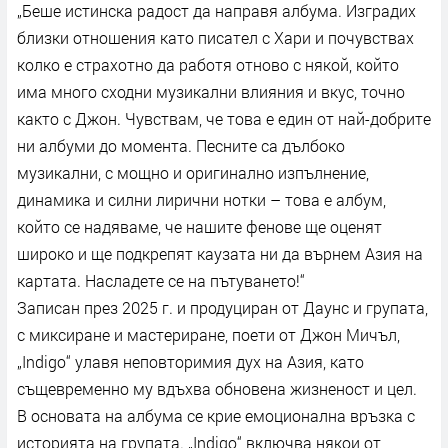
„Беше истинска радост да направя албума. Изградих
близки отношения като писател с Хари и почувствах
колко е страхотно да работя отново с някой, който
има много сходни музикални влияния и вкус, точно
както с Джон. Чувствам, че това е един от най-добрите
ни албуми до момента. Песните са дълбоко
музикални, с мощно и оригинално изпълнение,
динамика и силни лирични нотки – това е албум,
който се надяваме, че нашите фенове ще оценят
широко и ще подкрепят каузата ни да върнем Азия на
картата. Насладете се на пътуването!“
Записан през 2025 г. и продуциран от Даунс и групата,
с миксиране и мастериране, поети от Джон Мичъл,
„Indigo“ улавя неповторимия дух на Азия, като
същевременно му вдъхва обновена жизненост и цел.
В основата на албума се крие емоционална връзка с
историята на групата. „Indigo“ включва някои от