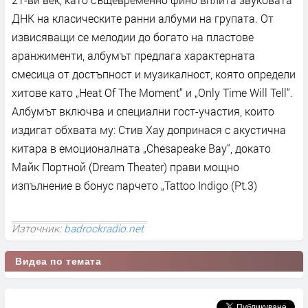
ДНК на класическите ранни албуми на групата. От
извисяващи се мелодии до богато на пластове
аранжименти, албумът предлага характерната
смесица от достъпност и музикалност, която определи
хитове като „Heat Of The Moment“ и „Only Time Will Tell“.
Албумът включва и специални гост-участия, които
издигат обхвата му: Стив Хау допринася с акустична
китара в емоционалната „Chesapeake Bay“, докато
Майк Портной (Dream Theater) прави мощно
изпълнение в бонус парчето „Tattoo Indigo (Pt.3)
Източник:
badrockradio.net
Видеа по темата