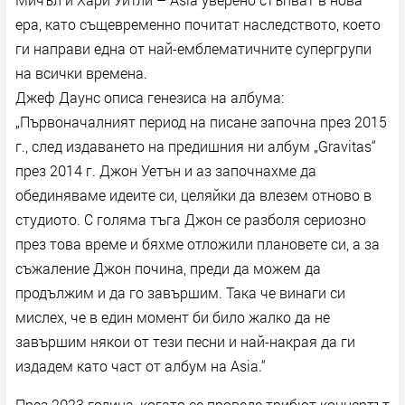
ера, като същевременно почитат наследството, което
ги направи една от най-емблематичните супергрупи
на всички времена.
Джеф Даунс описа генезиса на албума:
„Първоначалният период на писане започна през 2015
г., след издаването на предишния ни албум „Gravitas“
през 2014 г. Джон Уетън и аз започнахме да
обединяваме идеите си, целяйки да влезем отново в
студиото. С голяма тъга Джон се разболя сериозно
през това време и бяхме отложили плановете си, а за
съжаление Джон почина, преди да можем да
продължим и да го завършим. Така че винаги си
мислех, че в един момент би било жалко да не
завършим някои от тези песни и най-накрая да ги
издадем като част от албум на Asia.“
През 2023 година, когато се проведе трибют концертът