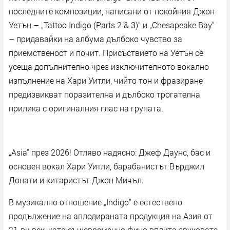
последните композиции, написани от покойния Джон
Уетън – „Tattoo Indigo (Parts 2 & 3)“ и „Chesapeake Bay“
– придавайки на албума дълбоко чувство за
приемственост и почит. Присъствието на Уетън се
усеща допълнително чрез изключителното вокално
изпълнение на Хари Уитли, чийто тон и фразиране
предизвикват поразителна и дълбоко трогателна
прилика с оригиналния глас на групата.
„Asia“ през 2026! Отляво надясно: Джеф Даунс, бас и
основен вокал Хари Уитли, барабанистът Върджил
Донати и китаристът Джон Мичъл.
В музикално отношение „Indigo“ е естествено
продължение на аплодираната продукция на Азия от
21-ви век, като същевременно фино вплита звуковата