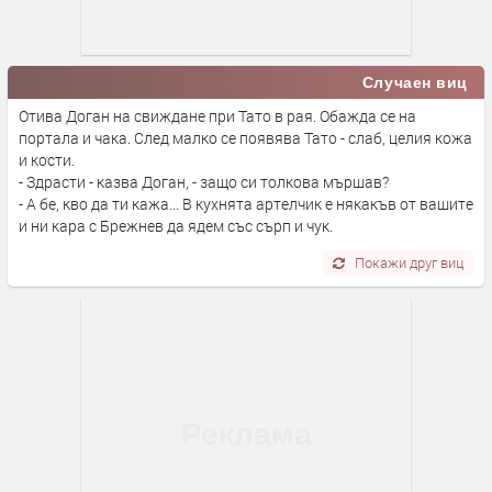
Случаен виц
Отива Доган на свиждане при Тато в рая. Обажда се на
портала и чака. След малко се появява Тато - слаб, целия кожа
и кости.
- Здрасти - казва Доган, - защо си толкова мършав?
- А бе, кво да ти кажа… В кухнята артелчик е някакъв от вашите
и ни кара с Брежнев да ядем със сърп и чук.
Покажи друг виц