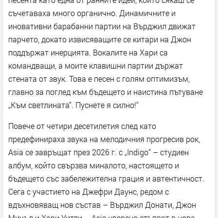
съчетаваха много органично. Динамичните и
иновативни барабанни партии на Върджил движат
парчето, докато извисяващите се китари на Джон
поддържат инерцията. Вокалите на Хари са
командващи, а моите клавишни партии държат
стената от звук. Това е песен с голям оптимизъм,
главно за поглед към бъдещето и наистина пътуване
„Към светлината“. Пуснете я силно!“
Повече от четири десетилетия след като
предефинираха звука на мелодичния прогресив рок,
Asia се завръщат през 2026 г. с „Indigo“ – студиен
албум, който свързва миналото, настоящето и
бъдещето със забележителна грация и автентичност.
Сега с участието на Джефри Даунс, редом с
вдъхновяващ нов състав – Върджил Донати, Джон
Мичъл и Хари Уитли – Asia уверено стъпват в нова