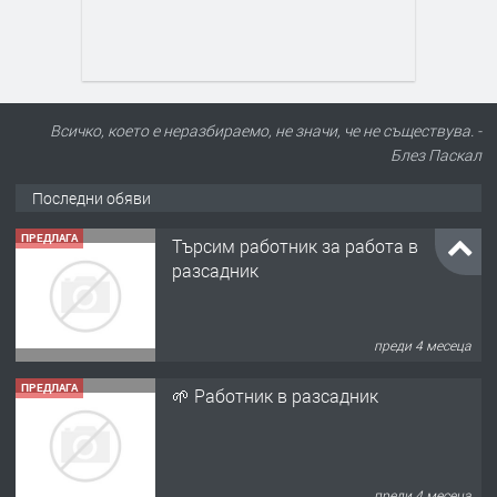
Всичко, което е неразбираемо, не значи, че не съществува. -
Блез Паскал
Последни обяви
ПРЕДЛАГА
Търсим работник за работа в
разсадник
преди 4 месеца
ПРЕДЛАГА
🌱 Работник в разсадник
преди 4 месеца