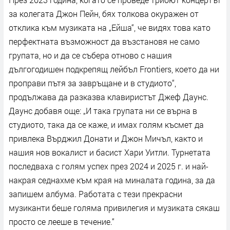
за колегата Джон Пейн, бях толкова окуражен от
отклика към музиката на „Ейша“, че видях това като
перфектната възможност да възстановя не само
групата, но и да се събера отново с нашия
дългогодишен подкрепящ лейбъл Frontiers, което да ни
проправи пътя за завръщане и в студиото“,
продължава да разказва клавиристът Джеф Даунс.
Даунс добавя още: „И така групата ни се върна в
студиото, така да се каже, и имах голям късмет да
привлека Върджил Донати и Джон Мичъл, както и
нашия нов вокалист и басист Хари Уитли. Турнетата
последваха с голям успех през 2024 и 2025 г. и най-
накрая седнахме към края на миналата година, за да
запишем албума. Работата с тези прекрасни
музиканти беше голяма привилегия и музиката сякаш
просто се лееше в течение.“