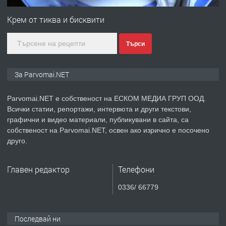
Войвода"
Крем от тиква и бисквити
преди 1 година
Търси
ПРЕДЛАГА
Монтажник на малки детайли за
медицинската индустрия
За Parvomai.NET
Parvomai.NET е собственост на ЕСКОМ МЕДИА ГРУП ООД.
преди 1 година
Всички статии, репортажи, интервюта и други текстови,
графични и видео материали, публикувани в сайта, са
ПРЕДЛАГА
Уроци по Математика
собственост на Parvomai.NET, освен ако изрично е посочено
друго.
Главен редактор
Телефони
преди 1 година
0336/ 66779
ПРЕДЛАГА
Продавам апартамент - гр.
Първомай
Последвай ни