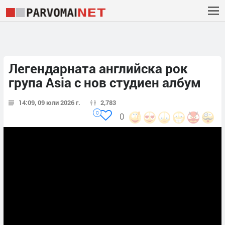
Легендарната английска рок
група Asia с нов студиен албум
14:09, 09 юли 2026 г.
2,783
0
0