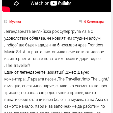
Музика
0 Коментара
Легендарната английска рок супергрупа Asia с
удоволствие обявява, че новият им студиен албум
„Indigo“ ще бъде издаден на 6 ноември чрез Frontiers
Music Srl. А първата лястовичка вече лети от часове
из интернет и това е новата им песен и дори видео
„The Traveller“!
Един от легендарните „азиатци“ Джеф Даунс
коментира: „Първата песен „The Traveller /Into The Light/
е мощно, енергично парче, с няколко елемента на прог
трикове, но запазващо достъпния припев, който
винаги е бил отличителен белег на музиката на Asia от
самото начало. Хари и аз започнахме да работим по
песента като една от ранните идеи, които сякаш се