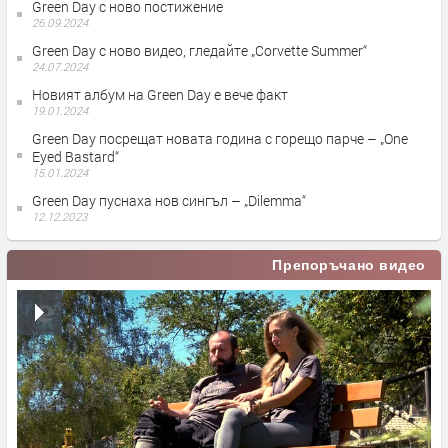
Green Day с ново постижение
26.09.2024
Green Day с ново видео, гледайте „Corvette Summer“
24.07.2024
Новият албум на Green Day е вече факт
19.01.2024
Green Day посрещат новата година с горещо парче – „One
Eyed Bastard“
15.01.2024
Green Day пуснаха нов сингъл – „Dilemma“
12.12.2023
Препоръчано видео