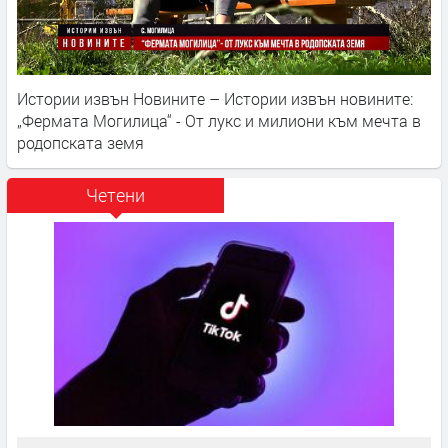
Истории извън Новините – Истории извън новините:
„Фермата Могилица“ - От лукс и милиони към мечта в
родопската земя
Четени