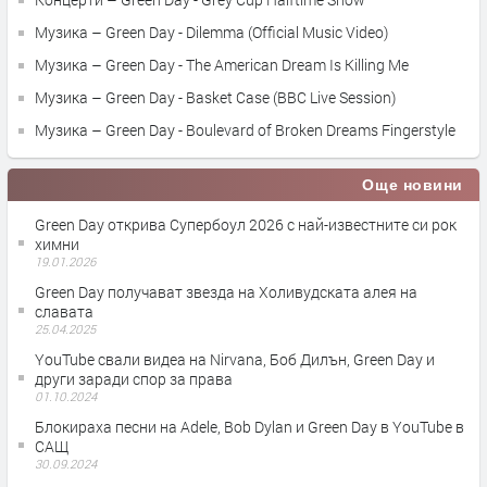
Музика – Green Day - Dilemma (Official Music Video)
Музика – Green Day - The American Dream Is Killing Me
Музика – Green Day - Basket Case (BBC Live Session)
Музика – Green Day - Boulevard of Broken Dreams Fingerstyle
Още новини
Green Day открива Супербоул 2026 с най-известните си рок
химни
19.01.2026
Green Day получават звезда на Холивудската алея на
славата
25.04.2025
YouTube свали видеа на Nirvana, Боб Дилън, Green Day и
други заради спор за права
01.10.2024
Блокираха песни на Adele, Bob Dylan и Green Day в YouTube в
САЩ
30.09.2024