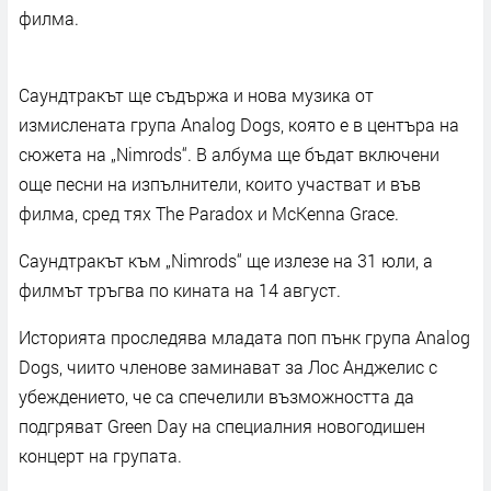
филма.
Саундтракът ще съдържа и нова музика от
измислената група Analog Dogs, която е в центъра на
сюжета на „Nimrods“. В албума ще бъдат включени
още песни на изпълнители, които участват и във
филма, сред тях The Paradox и McKenna Grace.
Саундтракът към „Nimrods“ ще излезе на 31 юли, а
филмът тръгва по кината на 14 август.
Историята проследява младата поп пънк група Analog
Dogs, чиито членове заминават за Лос Анджелис с
убеждението, че са спечелили възможността да
подгряват Green Day на специалния новогодишен
концерт на групата.