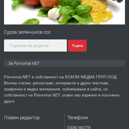
преди 1 година
ПРЕДЛАГА
Първи поход "По стъпките на Ангел
Войвода"
Суров зеленчуков сос
Търси
преди 1 година
ПРЕДЛАГА
Монтажник на малки детайли за
За Parvomai.NET
медицинската индустрия
Parvomai.NET е собственост на ЕСКОМ МЕДИА ГРУП ООД.
Всички статии, репортажи, интервюта и други текстови,
преди 1 година
графични и видео материали, публикувани в сайта, са
собственост на Parvomai.NET, освен ако изрично е посочено
ПРЕДЛАГА
Уроци по Математика
друго.
Главен редактор
Телефони
преди 1 година
0336/ 66779