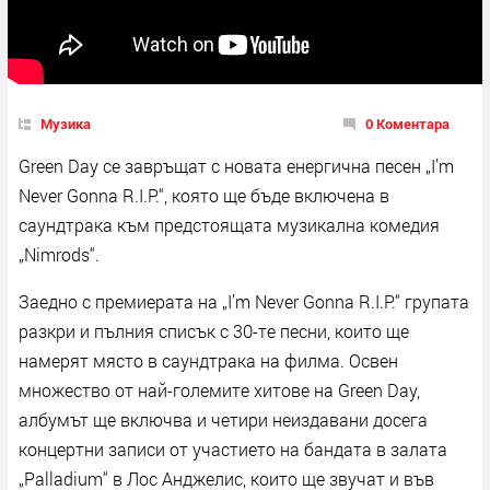
Музика
0 Коментара
Green Day се завръщат с новата енергична песен „I’m
Never Gonna R.I.P.“, която ще бъде включена в
саундтрака към предстоящата музикална комедия
„Nimrods“.
Заедно с премиерата на „I’m Never Gonna R.I.P.“ групата
разкри и пълния списък с 30-те песни, които ще
намерят място в саундтрака на филма. Освен
множество от най-големите хитове на Green Day,
албумът ще включва и четири неиздавани досега
концертни записи от участието на бандата в залата
„Palladium“ в Лос Анджелис, които ще звучат и във