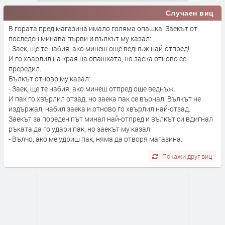
Случаен виц
В гората пред магазина имало голяма опашка. Заекът от
последен минава първи и вълкът му казал:
- Заек, ще те набия, ако минеш още веднъж най-отпред!
И го хварлил на края на опашката, но заека отново се
прередил.
Вълкът отново му казал:
- Заек, ще те набия, ако минеш отпред още веднъж.
И пак го хвърлил отзад, но заека пак се върнал. Вълкът не
издържал, набил заека и отново го хвърлил най-отзад.
Заекът за пореден път минал най-отпред и вълкът си вдигнал
ръката да го удари пак, но заекът му казал:
- Вълчо, ако ме удриш пак, няма да отворя магазина.
Покажи друг виц