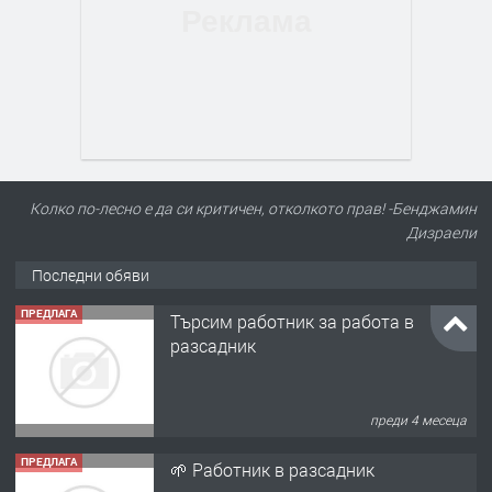
Колко по-лесно е да си критичен, отколкото прав! -Бенджамин
Дизраели
Последни обяви
ПРЕДЛАГА
Търсим работник за работа в
разсадник
преди 4 месеца
ПРЕДЛАГА
🌱 Работник в разсадник