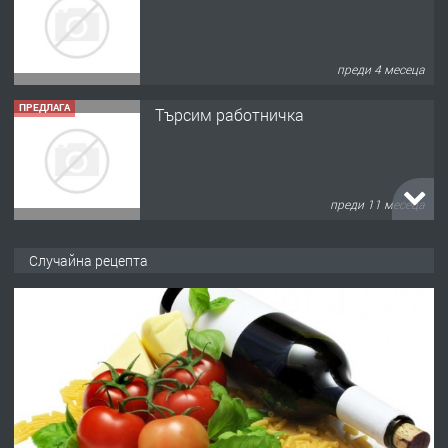
преди 4 месеца
ПРЕДЛАГА
Търсим работничка
преди 11 месеца
ПРЕДЛАГА
Продава употребявани чисти и
Случайна рецепта
запазени матраци за спални.
преди 1 година
ПРЕДЛАГА
Работа за общи работници