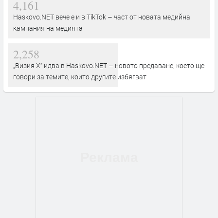
4,161
Haskovo.NET вече е и в TikTok – част от новата медийна
кампания на медията
2,258
„Визия Х“ идва в Haskovo.NET – новото предаване, което ще
говори за темите, които другите избягват