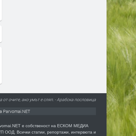
 от очите, ако умът е сляп. - Арабска пословица
а Parvomai.NET
vomai.NET е собственост на ЕСКОМ МЕДИА
П ООД. Всички статии, репортажи, интервюта и