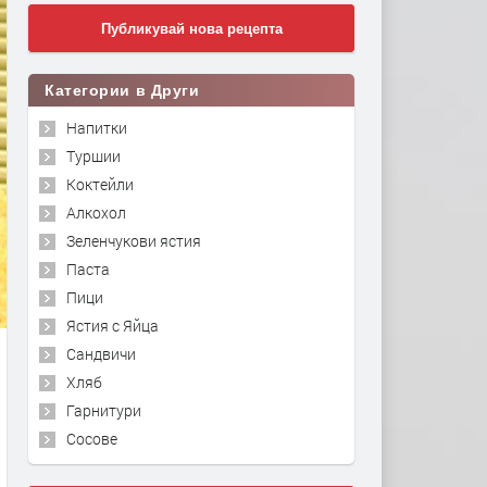
Публикувай нова рецепта
Категории в Други
Напитки
Туршии
Коктейли
Алкохол
Зеленчукови ястия
Паста
Пици
Ястия с Яйца
Сандвичи
Хляб
Гарнитури
Сосове