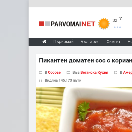
°C
32
Първомай
България
Светът
Н
Пикантен доматен сос с кориа
В
Сосове
Във
Веганска Кухня
В
Амер
Видяна 145,173 пъти