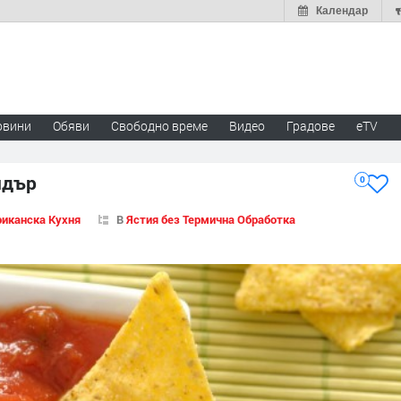
Календар
овини
Обяви
Свободно време
Видео
Градове
eTV
ндър
0
иканска Кухня
В
Ястия без Термична Обработка