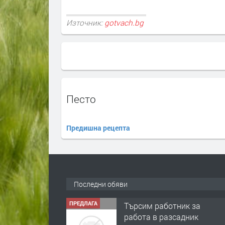
Източник:
gotvach.bg
Песто
Предишна рецепта
Последни обяви
ПРЕДЛАГА
Търсим работник за
работа в разсадник