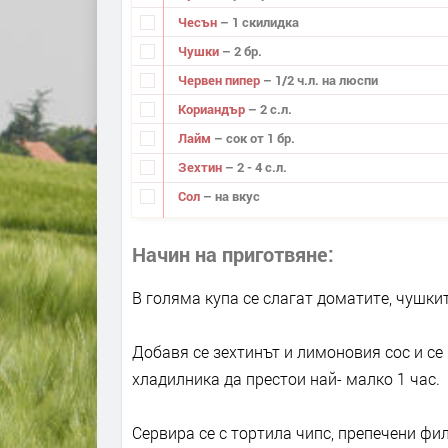
Чесън
– 1 скилидка
Чушки
– 2 бр.
Червен пипер
– 1/2 ч.л. на люспи
Кориандър
– 2 с.л.
Лайм
– сок от 1 бр.
Зехтин
– 2 - 4 с.л.
Сол
– на вкус
Начин на приготвяне
В голяма купа се слагат доматите, чушкит
Добавя се зехтинът и лимоновия сос и се 
хладилника да престои най- малко 1 час.
Сервира се с тортила чипс, препечени фи