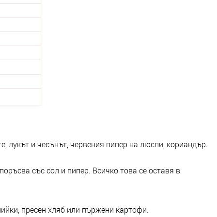
е, лукът и чесънът, червения пипер на люспи, кориандър.
поръсва със сол и пипер. Всичко това се оставя в
лийки, пресен хляб или пържени картофи.