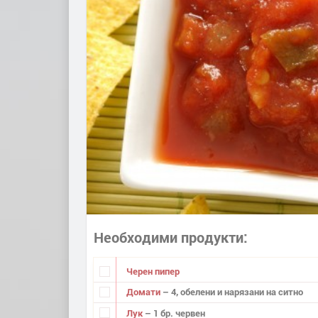
Необходими продукти
Черен пипер
Домати
– 4, обелени и нарязани на ситно
Лук
– 1 бр. червен