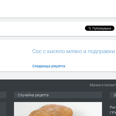
Сос с кисело мляко и подправки
Следваща рецепта
Малка е ползата
Случайна рецепта
З
Par
ГРУ