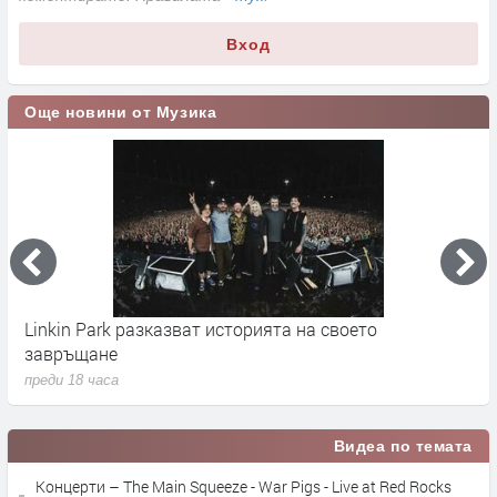
Вход
Още новини от Музика
Linkin Park разказват историята на своето
M
завръщане
с
преди 18 часа
п
Видеа по темата
Концерти – The Main Squeeze - War Pigs - Live at Red Rocks