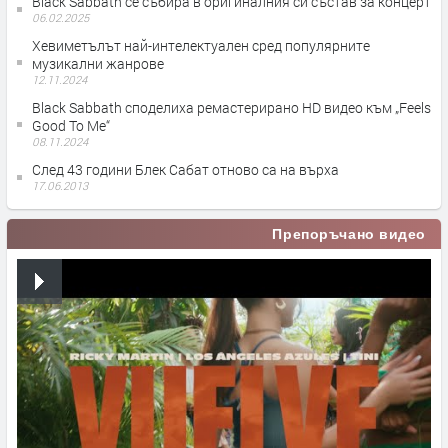
Black Sabbath се събира в оригиналния си състав за концерт
06.02.2025
Хевиметълът най-интелектуален сред популярните
музикални жанрове
12.11.2024
Black Sabbath споделиха ремастерирано HD видео към „Feels
Good To Me“
08.11.2024
След 43 години Блек Сабат отново са на върха
17.06.2013
Препоръчано видео