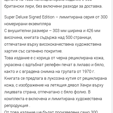
британски лири, без включени разходи за доставка.
Super Deluxe Signed Edition – лимитирана серия от 300
номерирани екземпляра
С внушителни размери – 303 мм ширина и 426 мм
височина, книгата съдържа над 500 страници,
отпечатани върху висококачествена художествена
хартия със сатенено покритие.
Това издание е с корица от черна рециклирана кожа,
украсена с вдлъбнат релефен печат в лилаво и бяло,
както и с вградена снимка на групата от 1970 г.
Книгата се предлага в луксозна кутия от рециклирана
кожа, с изображение на летящия дявол Хенри върху
лицевата страна, отпечатано с бяло фолио. В
комплекта е включена и лимитирана художествена
репродукция .
От това издание ще бъдат произведени само 300