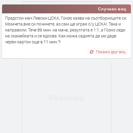
Случаен виц
Предстои мач Левски-ЦСКА, Гонзо казва на съотборниците си:
Момчета,вие си починете, аз сам ще играя с/у ЦСКА!. Така и
направили. Тече 89 мин. на мача, резултата е 1:1, а Гозно седи
на скамейката и се ядосва: Как можа садията да ми даде
червн картон още в 11 мин.?!
Покажи друг виц