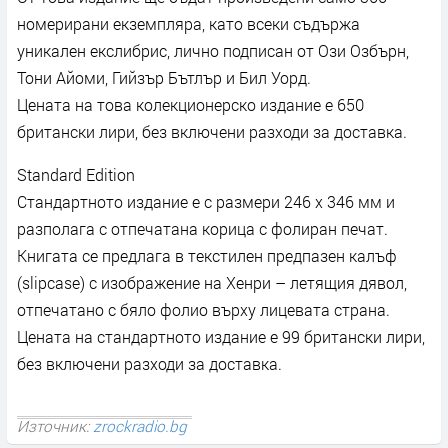
номерирани екземпляра, като всеки съдържа
уникален екслибрис, лично подписан от Ози Озбърн,
Тони Айоми, Гийзър Бътлър и Бил Уорд.
Цената на това колекционерско издание е 650
британски лири, без включени разходи за доставка.
Standard Edition
Стандартното издание е с размери 246 x 346 мм и
разполага с отпечатана корица с фолиран печат.
Книгата се предлага в текстилен предпазен калъф
(slipcase) с изображение на Хенри – летящия дявол,
отпечатано с бяло фолио върху лицевата страна.
Цената на стандартното издание е 99 британски лири,
без включени разходи за доставка.
Източник:
zrockradio.bg