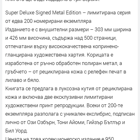
Super Deluxe Signed Metal Edition – лимитирана серия
от едва 200 номерирани екземпляра
Изданието е с внушителни размери – 303 мм ширина
и 426 мм височина, съдържа над 500 страници,
отпечатани върху висококачествена копринено-
гланцирана художествена хартия. Корицата е
изработена от ръчно обработен полиран метал, а
гръбчето – от рециклирана кожа с релефен печат в
лилаво и бяло.
Книгата се предлага в луксозна кутия от рециклирана
кожа и включва две ексклузивни лимитирани
художествени принт репродукции. Всеки от 200-те
екземпляра разполага с уникален екслибрис, подписан
лично от Ози Озбърн, Тони Айоми, Гийзър Бътлър и
Бил Уорд.
Цената на това колекционерско издание е 950