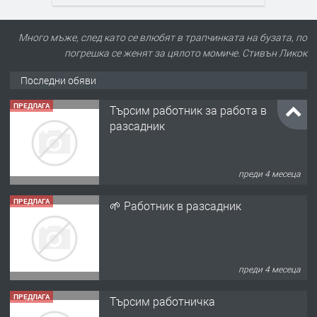
Много мъже, след като се влюбят в трапчинката на бузата, по
погрешка се женят за цялото момиче. Стивън Ликок
Последни обяви
ПРЕДЛАГА
Търсим работник за работа в
разсадник
преди 4 месеца
ПРЕДЛАГА
🌱 Работник в разсадник
преди 4 месеца
ПРЕДЛАГА
Търсим работничка