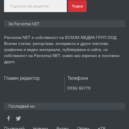
Търси
преди 1 година
ПРЕДЛАГА
Монтажник на малки детайли за
За Parvomai.NET
медицинската индустрия
Parvomai.NET е собственост на ЕСКОМ МЕДИА ГРУП ООД.
Всички статии, репортажи, интервюта и други текстови,
преди 1 година
графични и видео материали, публикувани в сайта, са
собственост на Parvomai.NET, освен ако изрично е посочено
ПРЕДЛАГА
Уроци по Математика
друго.
Главен редактор
Телефони
преди 1 година
0336/ 66779
ПРЕДЛАГА
Продавам апартамент - гр.
Първомай
Последвай ни
преди 1 година
Първомай
Новини
Видео
Обяви
еТВ