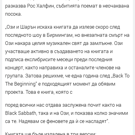
разказва Рос Халфин, събитията поемат в неочаквана
посока.
„Ози и Шарън искаха книгата да излезе скоро след
последното шоу в Бирмингам, но внезапната смърт на
Ози накара целия музикален свят да замлъкне. Ози
участваше активно в създаването на книгата и
подписа екслибрисите месеци преди последния
концерт, както направиха и останалите членове на
групата. Затова решихме, че една година след „Back To
The Beginning“ е подходящият момент да обявим
проекта. Това е книга, която с
поред всички нас отдава заслужена почит както на
Black Sabbath, така и на Ози, и показва колко значими
са те. Надявам се феновете да ѝ се насладят“.
Книгата ще бъде издадена в три версии: