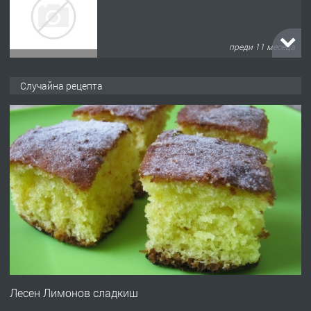
преди 11 месеца
ПРЕДЛАГА
Продава употребявани чисти и
Случайна рецепта
запазени матраци за спални.
преди 1 година
ПРЕДЛАГА
Работа за общи работници
преди 1 година
ПРЕДЛАГА
Първи поход "По стъпките на Ангел
Войвода"
Лесен Лимонов сладкиш