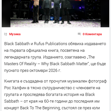
Музика
0 Коментара
Black Sabbath и Rufus Publications обявиха издаването
на първата официална книга, посветена на
легендарната група. Изданието, озаглавено „The
Masters Of Reality – Why Black Sabbath Matter“, ще бъде
пуснато през октомври 2026 г.
Книгата е създадена от прочутия музикален фотограф
Рос Халфин в тясно сътрудничество с членовете на
групата и проследява богатата история на Black
Sabbath – от края на 60-те години до последния им
концерт Back To The Beginning, състоял се през юли