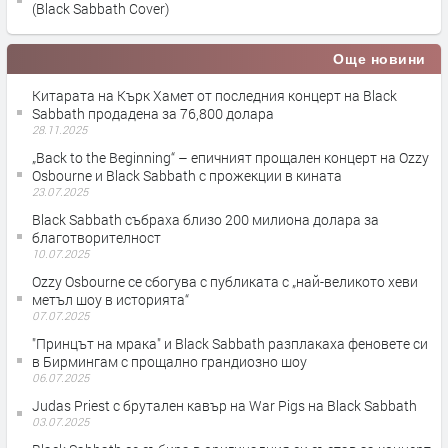
(Black Sabbath Cover)
Още новини
Китарата на Кърк Хамет от последния концерт на Black
Sabbath продадена за 76,800 долара
28.11.2025
„Back to the Beginning“ – епичният прощален концерт на Ozzy
Osbourne и Black Sabbath с прожекции в кината
23.07.2025
Black Sabbath събраха близо 200 милиона долара за
благотворителност
10.07.2025
Ozzy Osbourne се сбогува с публиката с „най-великото хеви
метъл шоу в историята“
07.07.2025
"Принцът на мрака" и Black Sabbath разплакаха феновете си
в Бирмингам с прощално грандиозно шоу
06.07.2025
Judas Priest с брутален кавър на War Pigs на Black Sabbath
03.07.2025