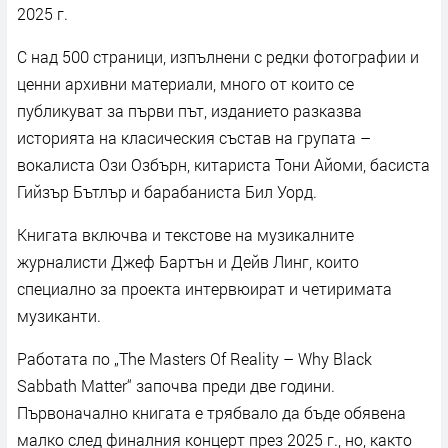
2025 г.
С над 500 страници, изпълнени с редки фотографии и
ценни архивни материали, много от които се
публикуват за първи път, изданието разказва
историята на класическия състав на групата –
вокалиста Ози Озбърн, китариста Тони Айоми, басиста
Гийзър Бътлър и барабаниста Бил Уорд.
Книгата включва и текстове на музикалните
журналисти Джеф Бартън и Дейв Линг, които
специално за проекта интервюират и четиримата
музиканти.
Работата по „The Masters Of Reality – Why Black
Sabbath Matter“ започва преди две години.
Първоначално книгата е трябвало да бъде обявена
малко след финалния концерт през 2025 г., но, както