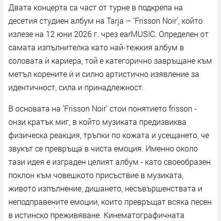
Двата концерта са част от турне в подкрепа на
десетия студиен албум на Tarja – ‘Frisson Noir’, който
излезе на 12 юни 2026 г. чрез earMUSIC. Определен от
самата изпълнителка като най-тежкия албум в
соловата ѝ кариера, той е категорично завръщане към
метъл корените ѝ и силно артистично изявление за
идентичност, сила и принадлежност.
В основата на ‘Frisson Noir’ стои понятието frisson -
онзи кратък миг, в който музиката предизвиква
физическа реакция, тръпки по кожата и усещането, че
звукът се превръща в чиста емоция. Именно около
тази идея е изграден целият албум - като своеобразен
поклон към човешкото присъствие в музиката,
живото изпълнение, дишането, несъвършенствата и
неподправените емоции, които превръщат всяка песен
в истинско преживяване. Кинематографичната