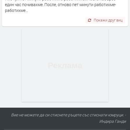
един час почивахме. После, отново пет минути работихме-
работихме...
Покажи друг виц
Вие не можете да си стиснете ръцете със стиснати юмруци. -
Индира Ганди