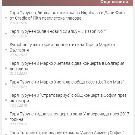
Още новини
Таря Турунен, бивша вокалистка на Nightwish и Дани Филт
от Cradle of Filth преплетоха гласове
28.04.2026
Таря Турунен обяви новия си албум „Frisson Noir“
18.03.2026
Symphonity ще открият концертите на Таря и Марко в
България
23.10.2024
Таря Турунен и Марко Хиетала с два концерта в България
догодина
21.06.2024
Таря Турунен и Марко Хиетала с обща песен „Left on Mars“
18.03.2024
Таря Турунен и "Стратовариус" с общ концерт в София през
октомври
16.04.2018
Таря Турунен идва за концерт в зала Универсиада през 2017
година
23.11.2016
Tarja Turunen стопи ледовете около "Арена Армеец София"