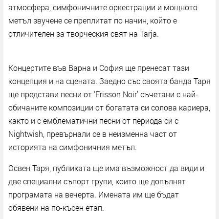
атмосфера, симфоничните оркестрации и мощното
метъл звучене се преплитат по начин, който е
отличителен за творческия свят на Tarja.
Концертите във Варна и София ще пренесат тази
концепция и на сцената. Заедно със своята банда Таря
ще представи песни от ‘Frisson Noir’ съчетани с най-
обичаните композиции от богатата си солова кариера,
както и с емблематични песни от периода си с
Nightwish, превърнали се в неизменна част от
историята на симфоничния метъл.
Освен Таря, публиката ще има възможност да види и
две специални съпорт групи, които ще допълнят
програмата на вечерта. Имената им ще бъдат
обявени на по-късен етап.