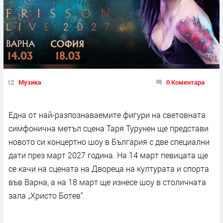
Музика
0 Коментара
Една от най-разпознаваемите фигури на световната
симфонична метъл сцена Таря Турунен ще представи
новото си концертно шоу в България с две специални
дати през март 2027 година. На 14 март певицата ще
се качи на сцената на Двореца на културата и спорта
във Варна, а на 18 март ще изнесе шоу в столичната
зала „Христо Ботев“.