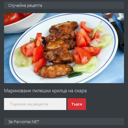
ПРЕДЛАГА
Продава употребявани чисти и
Случайна рецепта
запазени матраци за спални.
преди 1 година
ПРЕДЛАГА
Работа за общи работници
преди 1 година
ПРЕДЛАГА
Първи поход "По стъпките на Ангел
Войвода"
Мариновани пилешки крилца на скара
Търси
преди 1 година
ПРЕДЛАГА
Монтажник на малки детайли за
За Parvomai.NET
медицинската индустрия