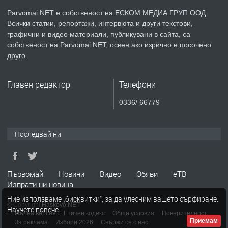
Parvomai.NET е собственост на ЕСКОМ МЕДИА ГРУП ООД.
Всички статии, репортажи, интервюта и други текстови,
преди 1 година
графични и видео материали, публикувани в сайта, са
собственост на Parvomai.NET, освен ако изрично е посочено
ПРЕДЛАГА
Уроци по Математика
друго.
Главен редактор
Телефони
преди 1 година
0336/ 66779
ПРЕДЛАГА
Продавам апартамент - гр.
Първомай
Последвай ни
преди 1 година
Първомай
Новини
Видео
Обяви
еТВ
Изпрати ни новина
ТЪРСИ
Търсим работник
Ние използваме „бисквитки“, за да улесним вашето сърфиране.
© Copyright
Haskovo.NET
Научете повече
.
Пълна версия
Етичен кодекс
Общи условия
Поверителност
Приемам
За реклама
Избори 2026
Свържи се с нас