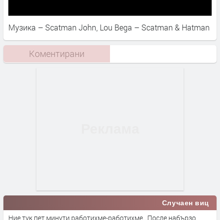
Музика – Scatman John, Lou Bega – Scatman & Hatman
Коментирани
Случаен виц
Ние тук пет минути работихме-работихме...После набързо