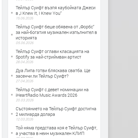
Тейлър Суифт възпя каубойката Джеси
в „I Knew It, I Knew You“
15.06.2026
Тейлър Суифт беше обявена от „Форбс“
за най-богатия музикален изпълнител в
историята
05.06.2026
Тейлър Суифт оглави класацията на
Spotify за най-стриймван артист
28.04.2026
Дуа Липа готви бляскава сватба. Ще
засенчи ли Тейлър Суифт?
27.04.2026
Тейлър Суифт с девет номинации на
iHeartRadio Music Awards 2026
20.03.2026
Състоянието на Тейлър Суифт достигна
2 милиарда долара
12.03.2026
Той няма представа коя е Тейлър Суифт,
а участва в неин музикален КЛИП