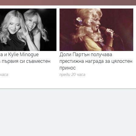
 и Kylie Minogue
Доли Партън получава
а първия си съвместен
престижна награда за цялостен
принос
 часа
преди 20 часа