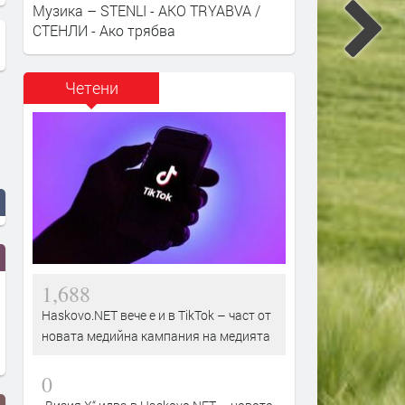
Музика – STENLI - AKO TRYABVA /
СТЕНЛИ - Ако трябва
Четени
1,688
Haskovo.NET вече е и в TikTok – част от
новата медийна кампания на медията
0