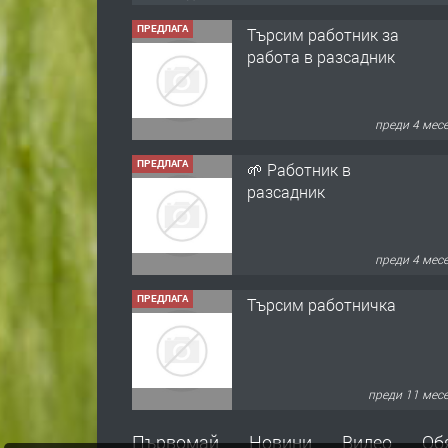
ПРЕДЛАГА
Търсим работник за
работа в разсадник
преди 4 мес
ПРЕДЛАГА
🌱 Работник в
разсадник
преди 4 мес
ПРЕДЛАГА
Търсим работничка
преди 11 мес
ПРЕДЛАГА
Продава употребявани
Първомай
Новини
Видео
Об