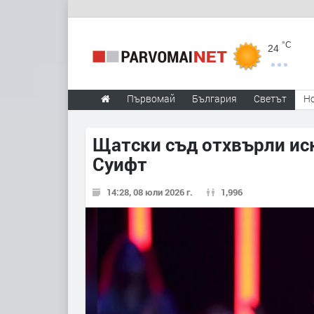
°C
24
Първомай
България
Светът
Н
Щатски съд отхвърли иск
Суифт
14:28, 08 юли 2026 г.
1,996