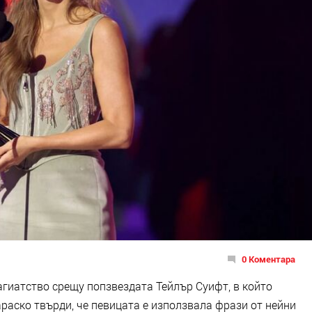
0 Коментара
агиатство срещу попзвездата Тейлър Суифт, в който
аско твърди, че певицата е използвала фрази от нейни