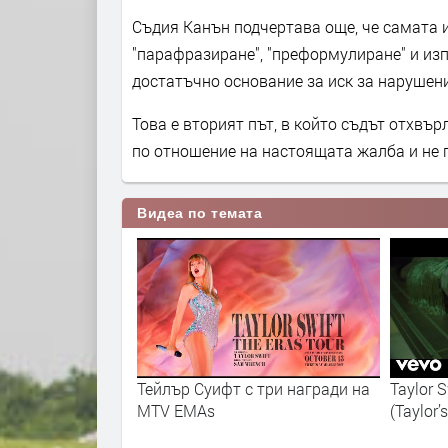
Съдия Канън подчертава още, че самата 
"парафразиране", "преформулиране" и изп
достатъчно основание за иск за нарушени
Това е вторият път, в който съдът отхвъ
по отношение на настоящата жалба и не 
Видеа по темата
n Urie of Panic! At
Тейлър Суифт с три награди на
Taylor S
 From The
MTV EMAs
(Taylor’
 Awards)