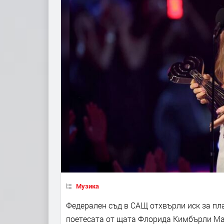
Музика
Федерален съд в САЩ отхвърли иск за пл
поетесата от щата Флорида Кимбърли Мар