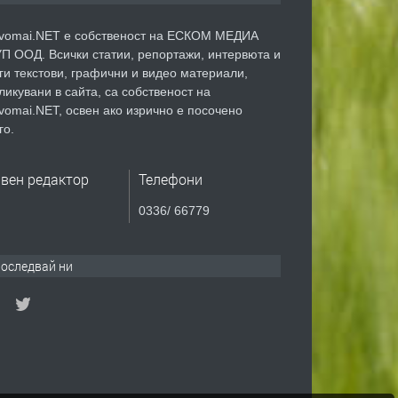
vomai.NET е собственост на ЕСКОМ МЕДИА
П ООД. Всички статии, репортажи, интервюта и
ги текстови, графични и видео материали,
ликувани в сайта, са собственост на
vomai.NET, освен ако изрично е посочено
го.
авен редактор
Телефони
0336/ 66779
оследвай ни