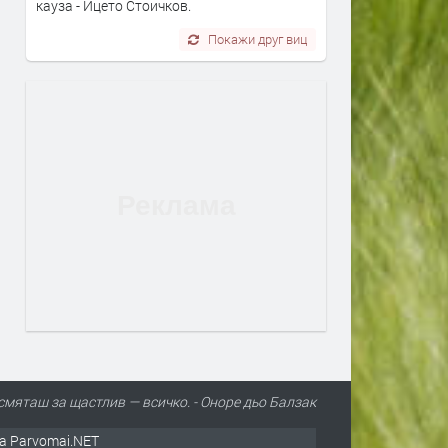
кауза - Ицето Стоичков.
Покажи друг виц
смяташ за щастлив — всичко. - Оноре дьо Балзак
а Parvomai.NET