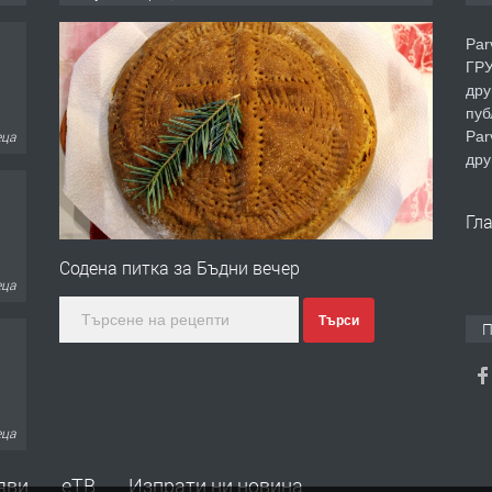
Par
ГРУ
дру
пуб
Par
еца
дру
Гл
Содена питка за Бъдни вечер
еца
Търси
П
еца
яви
еТВ
Изпрати ни новина