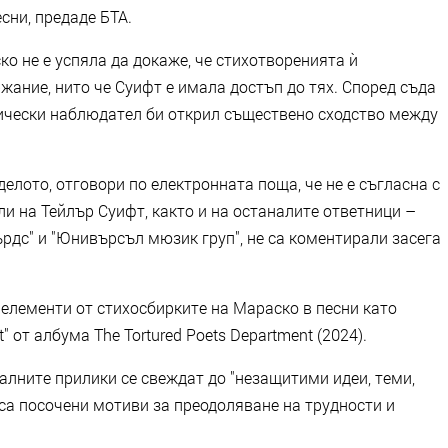
сни, предаде БТА.
о не е успяла да докаже, че стихотворенията ѝ
ание, нито че Суифт е имала достъп до тях. Според съда
тически наблюдател би открил съществено сходство между
елото, отговори по електронната поща, че не е съгласна с
и на Тейлър Суифт, както и на останалите ответници –
рдс" и "Юнивърсъл мюзик груп", не са коментирали засега
а елементи от стихосбирките на Мараско в песни като
rt" от албума The Tortured Poets Department (2024).
уалните прилики се свеждат до "незащитими идеи, теми,
са посочени мотиви за преодоляване на трудности и