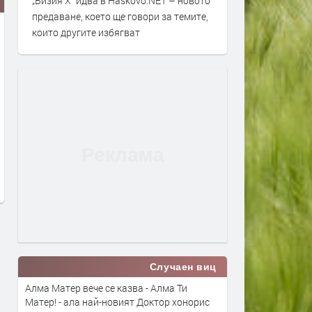
„Визия Х“ идва в Haskovo.NET – новото
предаване, което ще говори за темите,
които другите избягват
Янка Рупкина и „Мистерията на
„Опера на площада“ 2026
българските гласове“ звучат в
завършва с грандиозен г
новия сингъл на Ели Годлинг
спектакъл
преди 21 часа
преди 23 часа
Случаен виц
Алма Матер вече се казва - Алма Ти
Матер! - ала най-новият Доктор хонорис