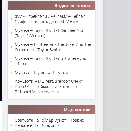
Видеа по темата
Филми трейлъри / Реклами – Тейлър
Суифт с три награди на MTV EMAs
Музика – Taylor Swift - I Can See You
(Taylor’s Version)
Музика – Ed Sheeran - The Joker And The
Queen (feat. Taylor Swift)
Музика – Taylor Swift - right where you
left me
Музика – taylor swift - willow
Концерти – ME! feat. Brendon Urie of
Panic! At The Disco (Live From The
Billboard Music Awards)
Още новини
Сватбата на Тейлър Суифт и Травис
Келси е в Ню Йорк сити
03.07.2026