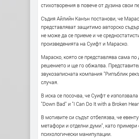
стихотворения в повече от дузина свои пе
Съдия Айлийн Канън постанови, че Мараск
представляват защитимо авторско съдърж
не може да се приеме и че средностатис
произведенията на Суифт и Мараско.
Мараско, която се представлява сама по д
решението и ще го обжалва. Представител
звукозаписната компания "Рипъблик рекъ
случая.
В иска се посочва, че Суифт е използвал
"Down Bad" и "I Can Do It with a Broken Hea
В мотивите си съдът отбелязва, че евент
метафори и отделни думи", като примери 
психологически манипулации.