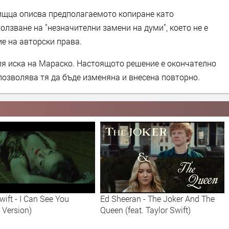
ищца описва предполагаемото копиране като
олзване на "незначителни замени на думи", което не е
е на авторски права.
рля иска на Мараско. Настоящото решение е окончателно
позволява тя да бъде изменяна и внесена повторно.
wift - I Can See You
Ed Sheeran - The Joker And The
s Version)
Queen (feat. Taylor Swift)