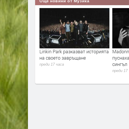
Още новини от Музика
 „Unlimited“
Linkin Park разказват историята
Madonna
евски“ на 23
на своето завръщане
пуснах
зплатно за
сингъл
преди 17 часа
преди 17