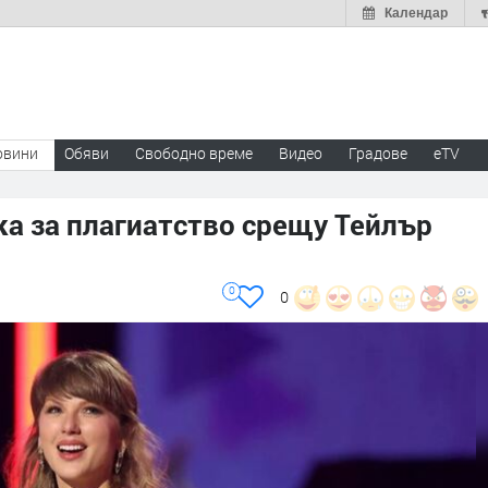
Календар
овини
Обяви
Свободно време
Видео
Градове
eTV
а за плагиатство срещу Тейлър
0
0