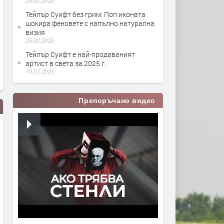
25.02.2026
Тейлър Суифт без грим: Поп иконата
шокира феновете с напълно натурална
визия
25.02.2026
Тейлър Суифт е най-продаваният
артист в света за 2025 г.
19.02.2026
Препоръчано видео
Taylor Swift - right where you left
taylor swift - willow
me