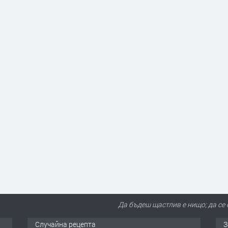
Да бъдеш щастлив е нищо; да се 
Случайна рецепта
З