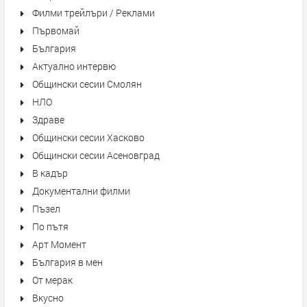
Филми трейлъри / Реклами
Първомай
България
Актуално интервю
Общински сесии Смолян
НЛО
Здраве
Общински сесии Хасково
Общински сесии Асеновград
В кадър
Документални филми
Пъзел
По пътя
Арт Момент
България в мен
От мерак
Вкусно