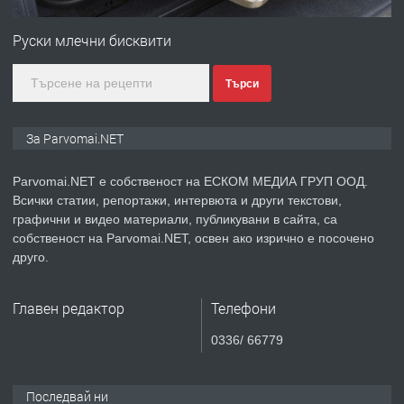
Първи поход "По стъпките на Ангел
Войвода"
Руски млечни бисквити
Търси
преди 1 година
ПРЕДЛАГА
Монтажник на малки детайли за
За Parvomai.NET
медицинската индустрия
Parvomai.NET е собственост на ЕСКОМ МЕДИА ГРУП ООД.
Всички статии, репортажи, интервюта и други текстови,
преди 1 година
графични и видео материали, публикувани в сайта, са
собственост на Parvomai.NET, освен ако изрично е посочено
ПРЕДЛАГА
Уроци по Математика
друго.
Главен редактор
Телефони
преди 1 година
0336/ 66779
ПРЕДЛАГА
Продавам апартамент - гр.
Първомай
Последвай ни