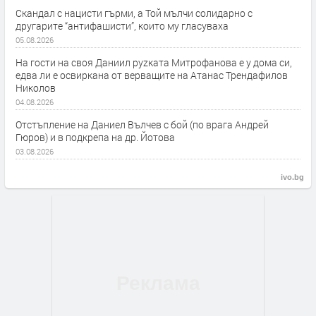
Скандал с нацисти гърми, а Той мълчи солидарно с
другарите “антифашисти”, които му гласуваха
05.08.2026
На гости на своя Даниил руzката Митрофанова е у дома си,
едва ли е освиркана от верващите на Атанас Трендафилов
Николов
04.08.2026
Отстъпление на Даниел Вълчев с бой (по врага Андрей
Гюров) и в подкрепа на др. Йотова
03.08.2026
ivo.bg