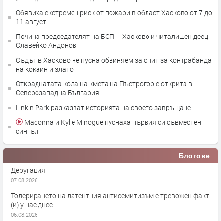
Обявиха екстремен риск от пожари в област Хасково от 7 до
11 август
Почина председателят на БСП – Хасково и читалищен деец
Славейко Андонов
Съдът в Хасково не пусна обвиняем за опит за контрабанда
на кокаин и злато
Откраднатата кола на кмета на Пъстрогор е открита в
Северозападна България
Linkin Park разказват историята на своето завръщане
Madonna и Kylie Minogue пуснаха първия си съвместен
сингъл
Блогове
Деругация
07.08.2026
Толерирането на латентния антисемитизъм е тревожен факт
(и) у нас днес
06.08.2026