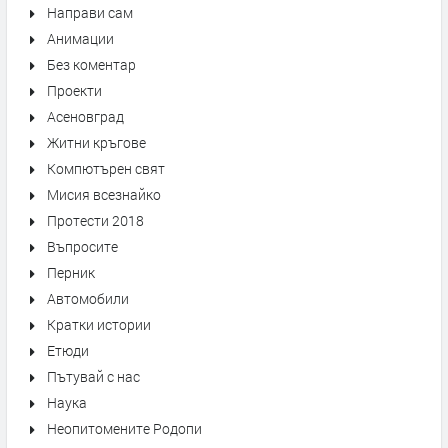
Направи сам
Анимации
Без коментар
Проекти
Асеновград
Житни кръгове
Компютърен свят
Мисия всезнайко
Протести 2018
Въпросите
Перник
Автомобили
Кратки истории
Етюди
Пътувай с нас
Наука
Неопитомените Родопи