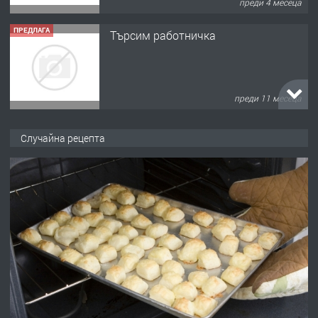
преди 4 месеца
ПРЕДЛАГА
Търсим работничка
преди 11 месеца
ПРЕДЛАГА
Продава употребявани чисти и
Случайна рецепта
запазени матраци за спални.
преди 1 година
ПРЕДЛАГА
Работа за общи работници
преди 1 година
ПРЕДЛАГА