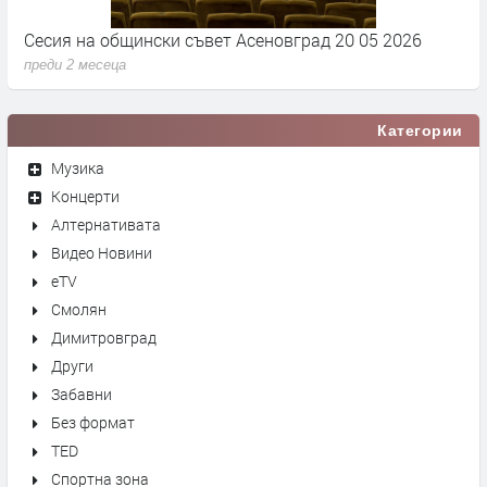
Сесия на общински съвет Асеновград 20 05 2026
С
преди 2 месеца
п
Категории
Музика
Концерти
Алтернативата
Видео Новини
eTV
Смолян
Димитровград
Други
Забавни
Без формат
TED
Спортна зона