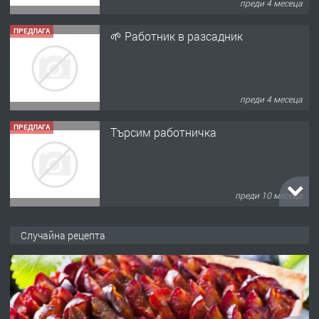
ПРЕДЛАГА
🌱 Работник в разсадник
преди 4 месеца
ПРЕДЛАГА
Търсим работничка
преди 10 месеца
ПРЕДЛАГА
Продава употребявани чисти и
запазени матраци за спални.
Случайна рецепта
преди 1 година
ПРЕДЛАГА
Работа за общи работници