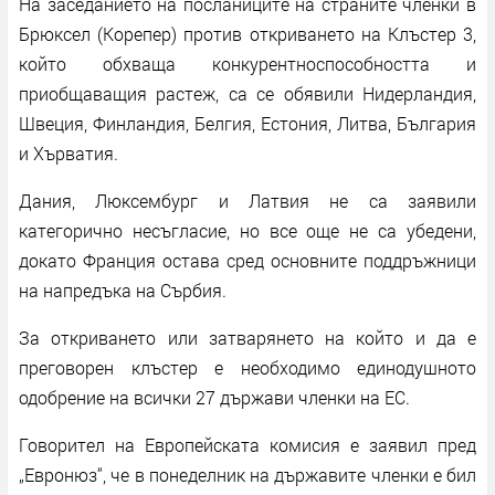
На заседанието на посланиците на страните членки в
Брюксел (Корепер) против откриването на Клъстер 3,
който обхваща конкурентноспособността и
приобщаващия растеж, са се обявили Нидерландия,
Швеция, Финландия, Белгия, Естония, Литва, България
и Хърватия.
Дания, Люксембург и Латвия не са заявили
категорично несъгласие, но все още не са убедени,
докато Франция остава сред основните поддръжници
на напредъка на Сърбия.
За откриването или затварянето на който и да е
преговорен клъстер е необходимо единодушното
одобрение на всички 27 държави членки на ЕС.
Говорител на Европейската комисия е заявил пред
„Евронюз“, че в понеделник на държавите членки е бил