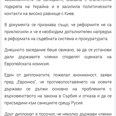
подкрепа на Украйна и е засилила политическите
контакти на високо равнище с Киев.
В документа се признава също, че реформите не са
приключили и че е необходим допълнителен напредък
в реформата на съдебната система и прокуратурата.
Днешното заседание беше свикано, за да се установи
дали държавите членки споделят оценката на
Европейската комисия.
Един от дипломатите, пожелал анонимност, заяви
пред „Евронюз“, че противопоставянето на осемте
държави се дължи основно на проблемите с
върховенството на закона в Сърбия и отказа ѝ да се
присъедини към санкциите срещу Русия.
Друг дипломат е посочил, че няколко държави членки