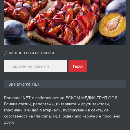
преди 1 година
ПРЕДЛАГА
Първи поход "По стъпките на Ангел
Войвода"
Домашен пай от сливи
преди 1 година
Търси
ПРЕДЛАГА
Монтажник на малки детайли за
медицинската индустрия
За Parvomai.NET
Parvomai.NET е собственост на ЕСКОМ МЕДИА ГРУП ООД.
преди 1 година
Всички статии, репортажи, интервюта и други текстови,
графични и видео материали, публикувани в сайта, са
ПРЕДЛАГА
Уроци по Математика
собственост на Parvomai.NET, освен ако изрично е посочено
друго.