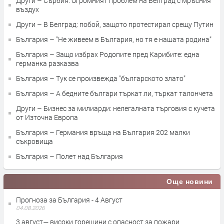
Други – Сърбия: Огромният проблем на Белград с мръсния
въздух
Други – В Белград: побой, защото протестирал срещу Путин
България – "Не живеем в България, но тя е нашата родина"
България – Защо избрах Родопите пред Карибите: една
германка разказва
България – Тук се произвежда "българското злато"
България – А бедните българи търкат ли, търкат талончета
Други – Бизнес за милиарди: нелегалната търговия с кучета
от Източна Европа
България – Германия връща на България 202 малки
съкровища
България – Полет над България
Още новини
Прогноза за България - 4 Август
04.08.2026
3 август— високи горещини с опасност за пожари