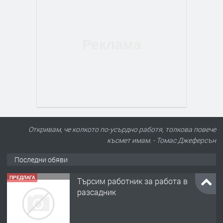
Откривам, че колкото по-усърдно работя, толкова повече
късмет имам. - Томас Джеферсън
Последни обяви
ПРЕДЛАГА
Търсим работник за работа в
разсадник
преди 4 месеца