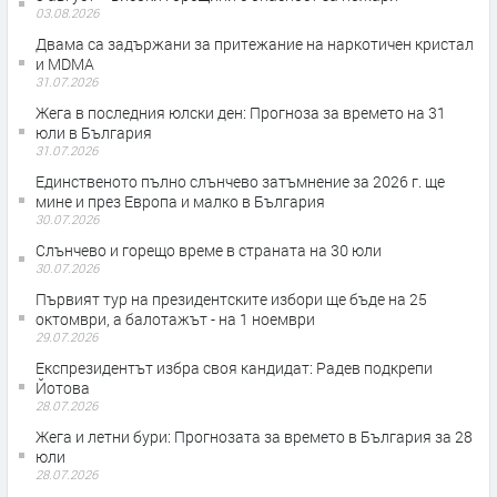
03.08.2026
Двама са задържани за притежание на наркотичен кристал
и MDMA
31.07.2026
Жега в последния юлски ден: Прогноза за времето на 31
юли в България
31.07.2026
Единственото пълно слънчево затъмнение за 2026 г. ще
мине и през Европа и малко в България
30.07.2026
Слънчево и горещо време в страната на 30 юли
30.07.2026
Първият тур на президентските избори ще бъде на 25
октомври, а балотажът - на 1 ноември
29.07.2026
Експрезидентът избра своя кандидат: Радев подкрепи
Йотова
28.07.2026
Жега и летни бури: Прогнозата за времето в България за 28
юли
28.07.2026