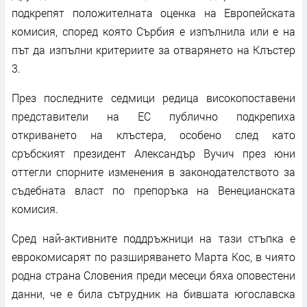
подкрепят положителната оценка на Европейската
комисия, според която Сърбия е изпълнила или е на
път да изпълни критериите за отварянето на Клъстер
3.
През последните седмици редица високопоставени
представители на ЕС публично подкрепиха
откриването на клъстера, особено след като
сръбският президент Александър Вучич през юни
оттегли спорните изменения в законодателството за
съдебната власт по препоръка на Венецианската
комисия.
Сред най-активните поддръжници на тази стъпка е
еврокомисарят по разширяването Марта Кос, в чиято
родна страна Словения преди месеци бяха оповестени
данни, че е била сътрудник на бившата югославска