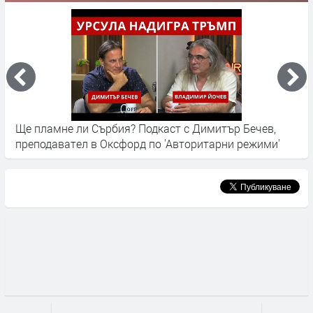
ли Сърбия? Подкаст с Димитър Бечев,
Сърбия: Огромн
ел в Оксфорд по 'Авторитарни режими'
въздух