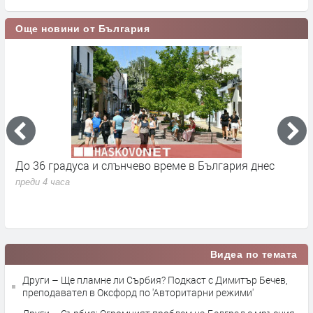
Още новини от България
градуса и слънчево време в България днес
От 9 авгус
се променя
 часа
преди 21 часа
Видеа по темата
Други – Ще пламне ли Сърбия? Подкаст с Димитър Бечев,
преподавател в Оксфорд по 'Авторитарни режими'