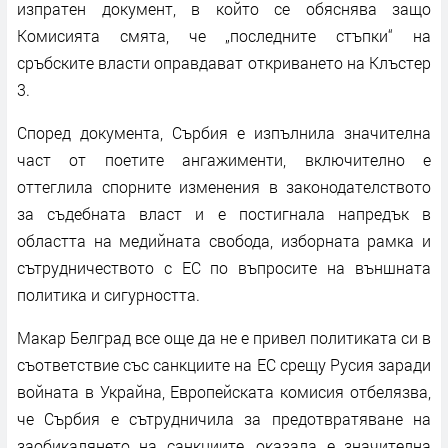
изпратен документ, в който се обяснява защо
Комисията смята, че „последните стъпки“ на
сръбските власти оправдават откриването на Клъстер
3.
Според документа, Сърбия е изпълнила значителна
част от поетите ангажименти, включително е
оттеглила спорните изменения в законодателството
за съдебната власт и е постигнала напредък в
областта на медийната свобода, изборната рамка и
сътрудничеството с ЕС по въпросите на външната
политика и сигурността.
Макар Белград все още да не е привел политиката си в
съответствие със санкциите на ЕС срещу Русия заради
войната в Украйна, Европейската комисия отбелязва,
че Сърбия е сътрудничила за предотвратяване на
заобикалянето на санкциите, оказала е значителна