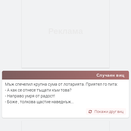
Случаен виц
Мъж спечелил крупна сума от лотарията. Приятел го пита:
- А как се отнесе тъщати към това?
- Направо умря от радост!
- Боже , толкова щастие наведнъж...
Покажи друг виц