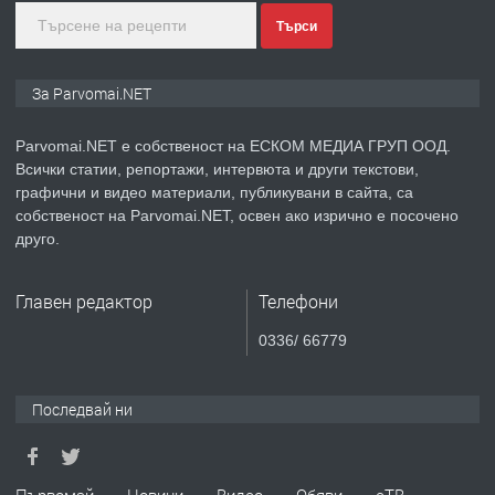
Търси
преди 1 година
ПРЕДЛАГА
Монтажник на малки детайли за
За Parvomai.NET
медицинската индустрия
Parvomai.NET е собственост на ЕСКОМ МЕДИА ГРУП ООД.
Всички статии, репортажи, интервюта и други текстови,
преди 1 година
графични и видео материали, публикувани в сайта, са
собственост на Parvomai.NET, освен ако изрично е посочено
ПРЕДЛАГА
Уроци по Математика
друго.
Главен редактор
Телефони
преди 1 година
0336/ 66779
ПРЕДЛАГА
Продавам апартамент - гр.
Първомай
Последвай ни
преди 1 година
Първомай
Новини
Видео
Обяви
еТВ