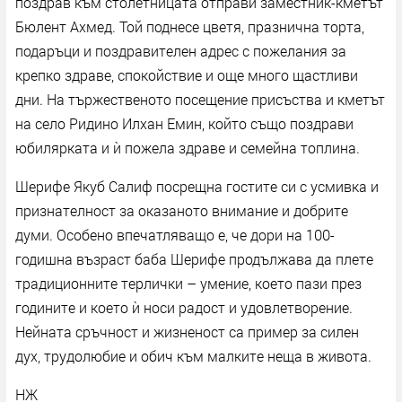
поздрав към столетницата отправи заместник-кметът
Бюлент Ахмед. Той поднесе цветя, празнична торта,
подаръци и поздравителен адрес с пожелания за
крепко здраве, спокойствие и още много щастливи
дни. На тържественото посещение присъства и кметът
на село Ридино Илхан Емин, който също поздрави
юбилярката и ѝ пожела здраве и семейна топлина.
Шерифе Якуб Салиф посрещна гостите си с усмивка и
признателност за оказаното внимание и добрите
думи. Особено впечатляващо е, че дори на 100-
годишна възраст баба Шерифе продължава да плете
традиционните терлички – умение, което пази през
годините и което ѝ носи радост и удовлетворение.
Нейната сръчност и жизненост са пример за силен
дух, трудолюбие и обич към малките неща в живота.
НЖ