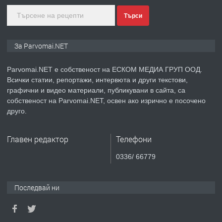
Търси
преди 1 година
ПРЕДЛАГА
Монтажник на малки детайли за
За Parvomai.NET
медицинската индустрия
Parvomai.NET е собственост на ЕСКОМ МЕДИА ГРУП ООД.
Всички статии, репортажи, интервюта и други текстови,
преди 1 година
графични и видео материали, публикувани в сайта, са
собственост на Parvomai.NET, освен ако изрично е посочено
ПРЕДЛАГА
Уроци по Математика
друго.
Главен редактор
Телефони
преди 1 година
0336/ 66779
ПРЕДЛАГА
Продавам апартамент - гр.
Първомай
Последвай ни
преди 1 година