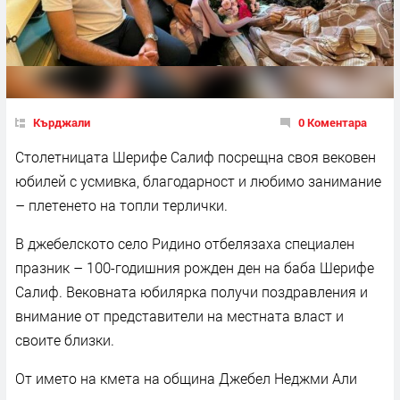
Кърджали
0 Коментара
Столетницата Шерифе Салиф посрещна своя вековен
юбилей с усмивка, благодарност и любимо занимание
– плетенето на топли терлички.
В джебелското село Ридино отбелязаха специален
празник – 100-годишния рожден ден на баба Шерифе
Салиф. Вековната юбилярка получи поздравления и
внимание от представители на местната власт и
своите близки.
От името на кмета на община Джебел Неджми Али