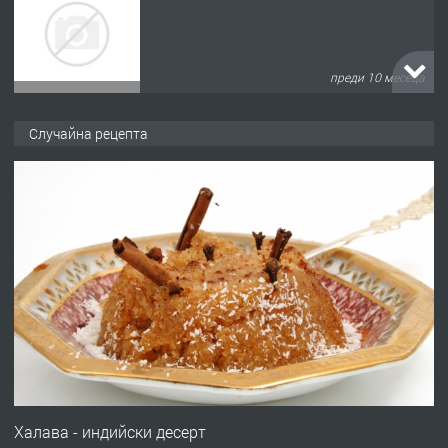
преди 10 месеца
ПРЕДЛАГА
Продава употребявани чисти и
Случайна рецепта
запазени матраци за спални.
преди 1 година
ПРЕДЛАГА
Работа за общи работници
преди 1 година
ПРЕДЛАГА
Първи поход "По стъпките на Ангел
Войвода"
Халава - индийски десерт