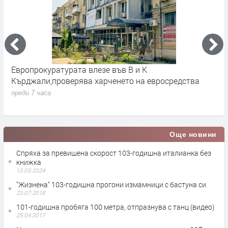
Европрокуратурата влезе във В и К
С
Кърджали,проверява харченето на евросредства
К
преди 7 часа
п
Още новини
Спряха за превишена скорост 103-годишна италианка без
книжка
13.03.2024
"Жизнена" 103-годишна прогони измамници с бастуна си
23.07.2018
101-годишна пробяга 100 метра, отпразнува с танц (видео)
25.04.2017