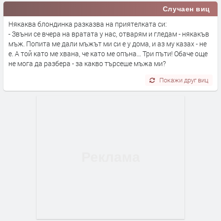
Случаен виц
Някаква блондинка разказва на приятелката си:
- Звъни се вчера на вратата у нас, отварям и гледам - някакъв
мъж. Попита ме дали мъжът ми си е у дома, и аз му казах - не
е. А той като ме хвана, че като ме опъна… Три пъти! Обаче още
не мога да разбера - за какво търсеше мъжа ми?
Покажи друг виц