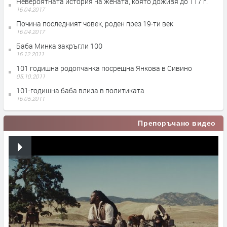
Невероятната история на жената, която доживя до 117 г.
16.04.2017
Почина последният човек, роден през 19-ти век
16.04.2017
Баба Минка закръгли 100
16.12.2011
101 годишна родопчанка посрещна Янкова в Сивино
05.10.2011
101-годишна баба влиза в политиката
16.05.2011
Препоръчано видео