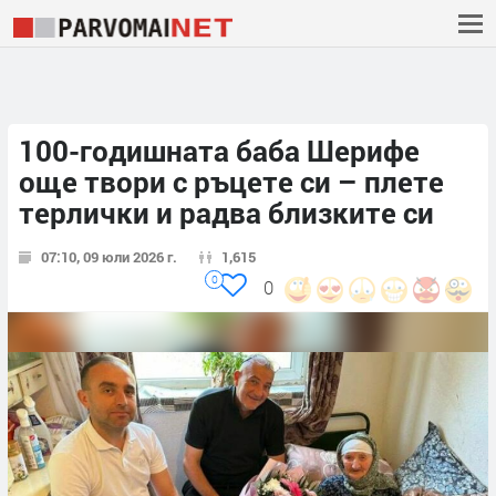
100-годишната баба Шерифе
още твори с ръцете си – плете
терлички и радва близките си
07:10, 09 юли 2026 г.
1,615
0
0